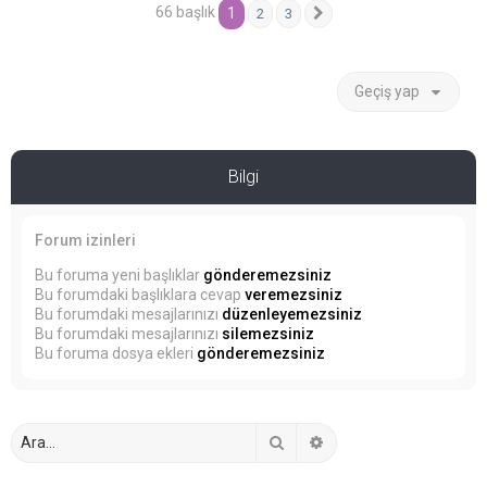
66 başlık
1
2
3
Sonraki
Geçiş yap
Bilgi
Forum izinleri
Bu foruma yeni başlıklar
gönderemezsiniz
Bu forumdaki başlıklara cevap
veremezsiniz
Bu forumdaki mesajlarınızı
düzenleyemezsiniz
Bu forumdaki mesajlarınızı
silemezsiniz
Bu foruma dosya ekleri
gönderemezsiniz
Ara
Gelişmiş arama