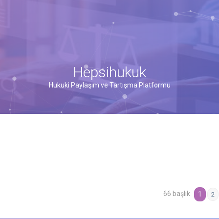
Hepsihukuk
Hukuki Paylaşım ve Tartışma Platformu
66 başlık
şmiş arama
1
2