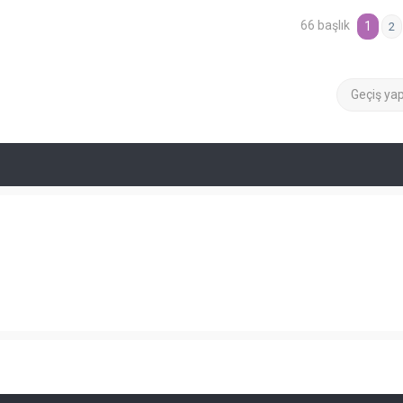
66 başlık
1
2
Geçiş ya