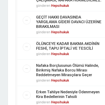
ÇALIŞMASI, NAFAKA HÜKMEDİLMEZ.
gönderen
Hepsihukuk
GEÇİT HAKKI DAVASINDA
YARGILAMA GİDERİ DAVACI ÜZERİNE
BIRAKILMASI
gönderen
Hepsihukuk
ÖLÜNCEYE KADAR BAKMA AKDİNİN
FESHİ, TAPU İPTALİ VE TESCİLİ
gönderen
Hepsihukuk
Nafaka Borçlusunun Ölümü Halinde,
Birikmiş Nafaka Borcu Mirası
Reddetmeyen Mirasçılara Geçer
gönderen
Hepsihukuk
Erken Tahliye Nedeniyle Ödenmeyen
Kira Bedellerinin Tahsili
gönderen
Hepsihukuk