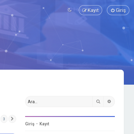
Kayıt
Giriş
Ara
Gelişmiş a
3
Sonraki
Giriş
•
Kayıt