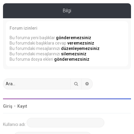
Bilgi
Forum izinleri
Bu foruma yeni başlıklar
gönderemezsiniz
Bu forumdaki başlıklara cevap
veremezsiniz
Bu forumdaki mesajlarınızı
düzenleyemezsiniz
Bu forumdaki mesajlarınızı
silemezsiniz
Bu foruma dosya ekleri
gönderemezsiniz
Ara
Gelişmiş arama
Giriş
•
Kayıt
Kullanıcı adı: