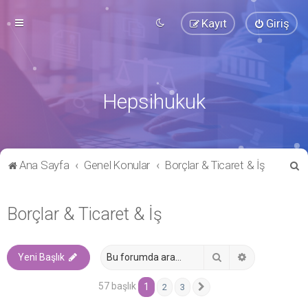
Kayıt
Giriş
Hepsihukuk
A
Ana Sayfa
Genel Konular
Borçlar & Ticaret & İş
r
a
Borçlar & Ticaret & İş
Ara
Gelişmiş ara
Yeni Başlık
57 başlık
1
2
3
Sonraki