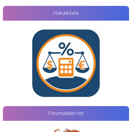
HukukMatik
Forumadalet.net