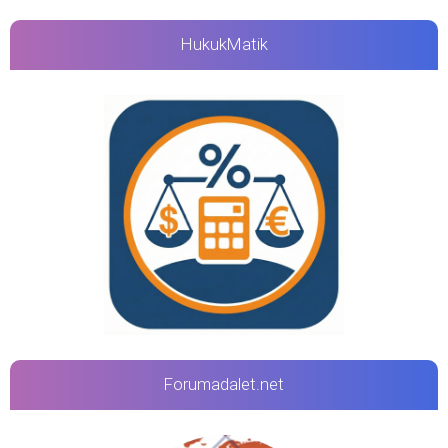
HukukMatik
Forumadalet.net