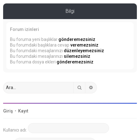
Bilgi
Forum izinleri
Bu foruma yeni başlıklar
gönderemezsiniz
Bu forumdaki başlıklara cevap
veremezsiniz
Bu forumdaki mesajlarınızı
düzenleyemezsiniz
Bu forumdaki mesajlarınızı
silemezsiniz
Bu foruma dosya ekleri
gönderemezsiniz
Ara
Gelişmiş arama
Giriş
•
Kayıt
Kullanıcı adı: