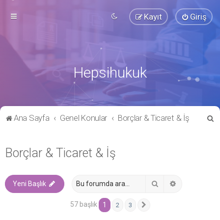
Kayıt
Giriş
Hepsihukuk
A
Ana Sayfa
Genel Konular
Borçlar & Ticaret & İş
r
a
Borçlar & Ticaret & İş
Ara
Gelişmiş ara
Yeni Başlık
57 başlık
1
2
3
Sonraki