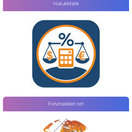
HukukMatik
Forumadalet.net