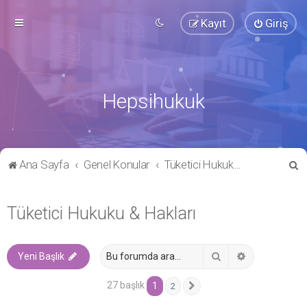
Kayıt
Giriş
Hepsihukuk
A
Ana Sayfa
Genel Konular
Tüketici Hukuku & Hakları
r
a
Tüketici Hukuku & Hakları
Ara
Gelişmiş ara
Yeni Başlık
27 başlık
1
2
Sonraki