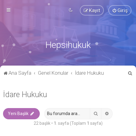
Kayıt
Giriş
Hepsihukuk
A
Ana Sayfa
Genel Konular
İdare Hukuku
r
a
İdare Hukuku
Ara
Gelişmiş ara
Yeni Başlık
22 başlık •
1
. sayfa (Toplam
1
sayfa)