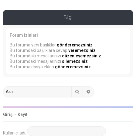
Bilgi
Forum izinleri
Bu foruma yeni başlıklar
gönderemezsiniz
Bu forumdaki başlıklara cevap
veremezsiniz
Bu forumdaki mesajlarınızı
düzenleyemezsiniz
Bu forumdaki mesajlarınızı
silemezsiniz
Bu foruma dosya ekleri
gönderemezsiniz
Ara
Gelişmiş arama
Giriş
•
Kayıt
Kullanıcı adı: