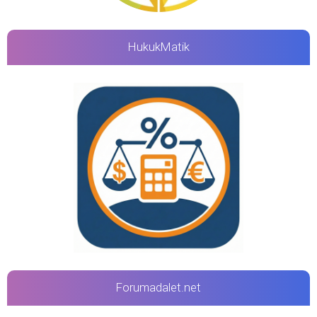
HukukMatik
Forumadalet.net