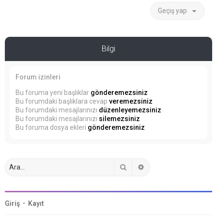
Geçiş yap
Bilgi
Forum izinleri
Bu foruma yeni başlıklar
gönderemezsiniz
Bu forumdaki başlıklara cevap
veremezsiniz
Bu forumdaki mesajlarınızı
düzenleyemezsiniz
Bu forumdaki mesajlarınızı
silemezsiniz
Bu foruma dosya ekleri
gönderemezsiniz
Ara
Gelişmiş arama
Giriş
•
Kayıt