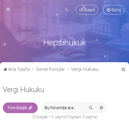
Kayıt
Giriş
Hepsihukuk
A
Ana Sayfa
Genel Konular
Vergi Hukuku
r
a
Vergi Hukuku
Ara
Gelişmiş ara
Yeni Başlık
12 başlık •
1
. sayfa (Toplam
1
sayfa)