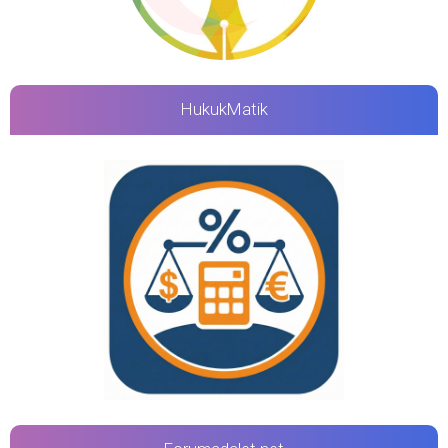
HukukMatik