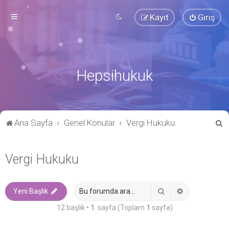
Kayıt
Giriş
Hepsihukuk
A
Ana Sayfa
Genel Konular
Vergi Hukuku
r
a
Vergi Hukuku
Ara
Gelişmiş ara
Yeni Başlık
12 başlık •
1
. sayfa (Toplam
1
sayfa)