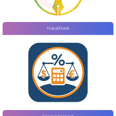
HukukMatik