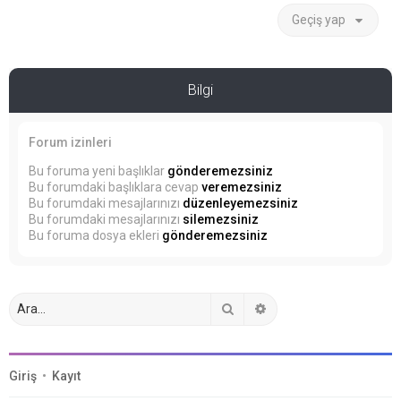
Geçiş yap
Bilgi
Forum izinleri
Bu foruma yeni başlıklar
gönderemezsiniz
Bu forumdaki başlıklara cevap
veremezsiniz
Bu forumdaki mesajlarınızı
düzenleyemezsiniz
Bu forumdaki mesajlarınızı
silemezsiniz
Bu foruma dosya ekleri
gönderemezsiniz
Ara
Gelişmiş arama
Giriş
•
Kayıt