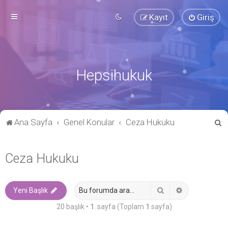
Kayıt
Giriş
Hepsihukuk
A
Ana Sayfa
Genel Konular
Ceza Hukuku
r
a
Ceza Hukuku
Ara
Gelişmiş ara
Yeni Başlık
20 başlık •
1
. sayfa (Toplam
1
sayfa)