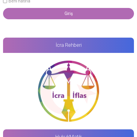
Beni hatırla
İcra Rehberi
HukukMatik