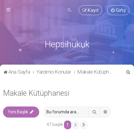
Kayıt
Giriş
Hepsihukuk
A
Ana Sayfa
Yardımcı Konular
Makale Kütüphanesi
r
a
Makale Kütüphanesi
Ara
Gelişmiş ara
Yeni Başlık
47 başlık
1
2
Sonraki