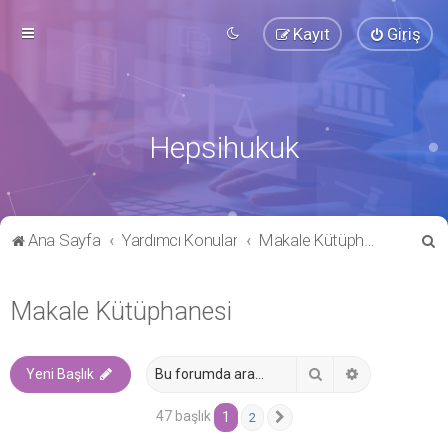
Kayıt
Giriş
Hepsihukuk
A
Ana Sayfa
Yardımcı Konular
Makale Kütüphanesi
r
a
Makale Kütüphanesi
Ara
Gelişmiş ara
Yeni Başlık
47 başlık
1
2
Sonraki