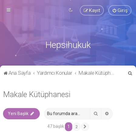
Kayıt
Giriş
Hepsihukuk
A
Ana Sayfa
Yardımcı Konular
Makale Kütüphanesi
r
a
Makale Kütüphanesi
Ara
Gelişmiş ara
Yeni Başlık
47 başlık
1
2
Sonraki