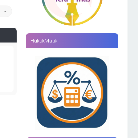
p
HukukMatik