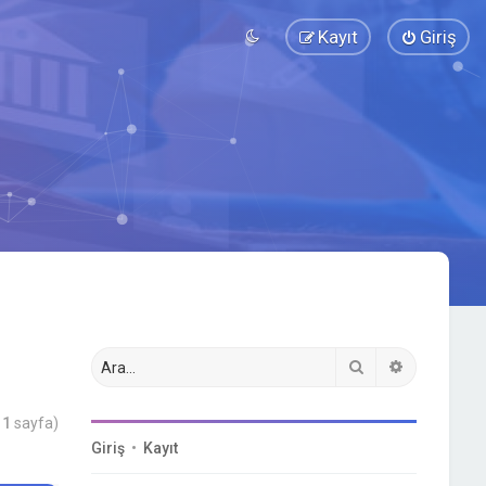
Kayıt
Giriş
Ara
Gelişmiş a
m
1
sayfa)
Giriş
•
Kayıt