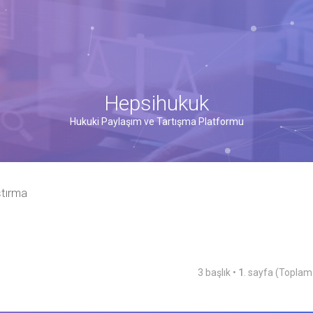
Hepsihukuk
Hukuki Paylaşım ve Tartışma Platformu
ştırma
3 başlık •
1
. sayfa (Topla
şmiş arama