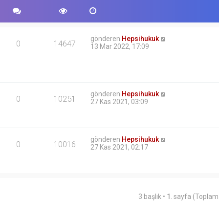
gönderen
Hepsihukuk
0
14647
13 Mar 2022, 17:09
gönderen
Hepsihukuk
0
10251
27 Kas 2021, 03:09
gönderen
Hepsihukuk
0
10016
27 Kas 2021, 02:17
3 başlık •
1
. sayfa (Topla