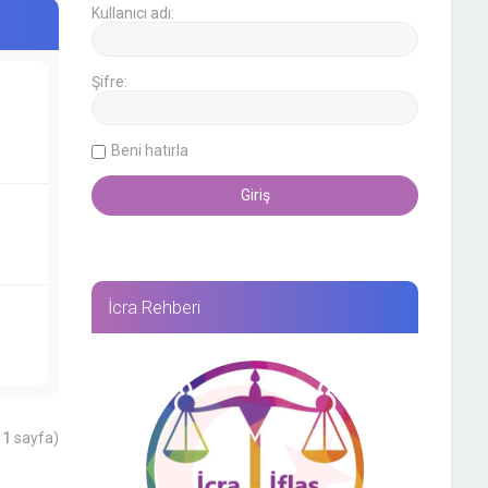
Kullanıcı adı:
Şifre:
Beni hatırla
İcra Rehberi
m
1
sayfa)