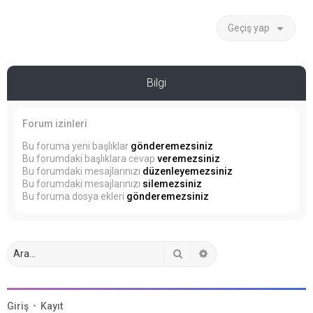
Geçiş yap
Bilgi
Forum izinleri
Bu foruma yeni başlıklar
gönderemezsiniz
Bu forumdaki başlıklara cevap
veremezsiniz
Bu forumdaki mesajlarınızı
düzenleyemezsiniz
Bu forumdaki mesajlarınızı
silemezsiniz
Bu foruma dosya ekleri
gönderemezsiniz
Ara
Gelişmiş arama
Giriş
•
Kayıt