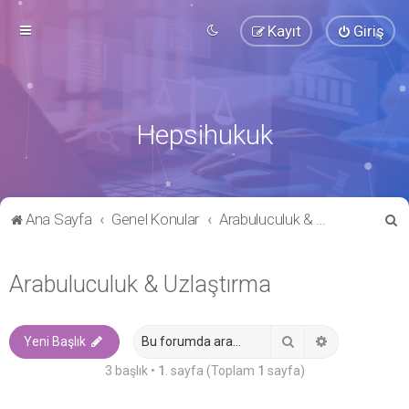
Kayıt
Giriş
Hepsihukuk
A
Ana Sayfa
Genel Konular
Arabuluculuk & Uzlaştırma
r
a
Arabuluculuk & Uzlaştırma
Ara
Gelişmiş ara
Yeni Başlık
3 başlık •
1
. sayfa (Toplam
1
sayfa)