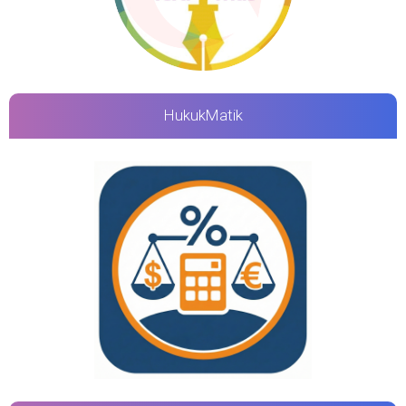
HukukMatik