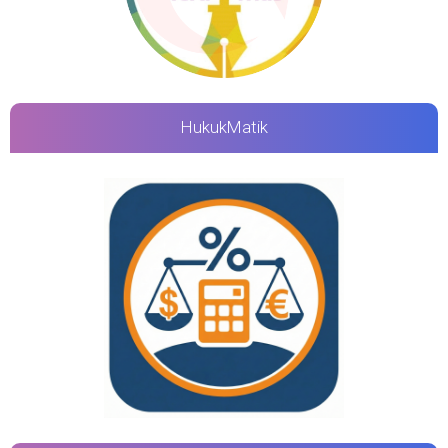
HukukMatik