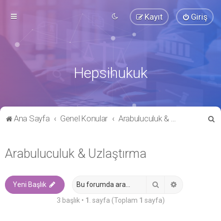
Kayıt
Giriş
Hepsihukuk
A
Ana Sayfa
Genel Konular
Arabuluculuk & Uzlaştırma
r
a
Arabuluculuk & Uzlaştırma
Ara
Gelişmiş ara
Yeni Başlık
3 başlık •
1
. sayfa (Toplam
1
sayfa)