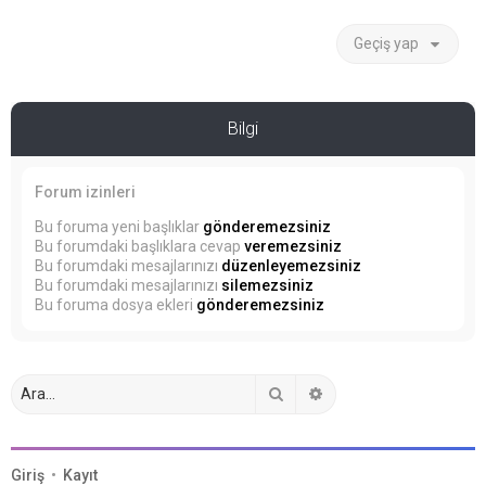
Geçiş yap
Bilgi
Forum izinleri
Bu foruma yeni başlıklar
gönderemezsiniz
Bu forumdaki başlıklara cevap
veremezsiniz
Bu forumdaki mesajlarınızı
düzenleyemezsiniz
Bu forumdaki mesajlarınızı
silemezsiniz
Bu foruma dosya ekleri
gönderemezsiniz
Ara
Gelişmiş arama
Giriş
•
Kayıt