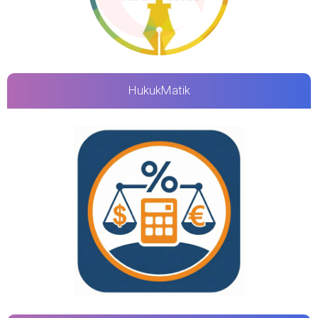
HukukMatik