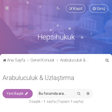
Kayıt
Giriş
Hepsihukuk
A
Ana Sayfa
Genel Konular
Arabuluculuk & Uzlaştırma
r
a
Arabuluculuk & Uzlaştırma
Ara
Gelişmiş ara
Yeni Başlık
3 başlık •
1
. sayfa (Toplam
1
sayfa)