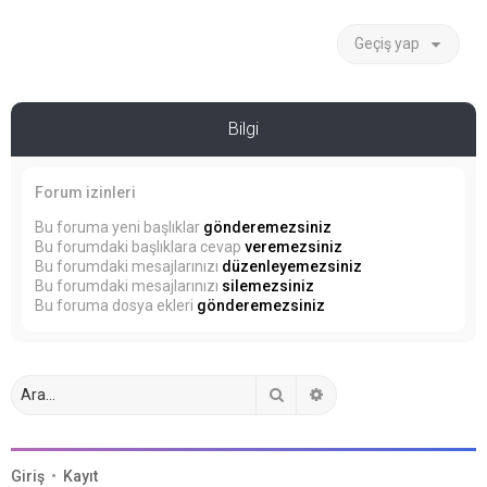
Geçiş yap
Bilgi
Forum izinleri
Bu foruma yeni başlıklar
gönderemezsiniz
Bu forumdaki başlıklara cevap
veremezsiniz
Bu forumdaki mesajlarınızı
düzenleyemezsiniz
Bu forumdaki mesajlarınızı
silemezsiniz
Bu foruma dosya ekleri
gönderemezsiniz
Ara
Gelişmiş arama
Giriş
•
Kayıt