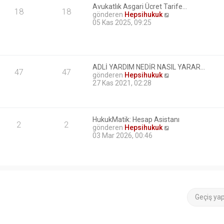
Avukatlık Asgari Ücret Tarife…
18
18
S
gönderen
Hepsihukuk
o
05 Kas 2025, 09:25
n
m
e
s
a
ADLİ YARDIM NEDİR NASIL YARAR…
j
47
47
S
gönderen
Hepsihukuk
ı
o
27 Kas 2021, 02:28
g
n
ö
m
r
e
ü
s
n
HukukMatik: Hesap Asistanı
a
2
2
t
S
gönderen
Hepsihukuk
j
ü
o
03 Mar 2026, 00:46
ı
l
n
g
e
m
ö
e
r
s
ü
a
n
j
t
ı
ü
Geçiş ya
g
l
ö
e
r
ü