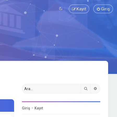
Kayıt
Giriş
Ara
Gelişmiş a
Giriş
•
Kayıt