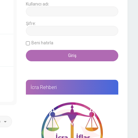
Kullanıcı adı:
Şifre:
Beni hatırla
İcra Rehberi
p