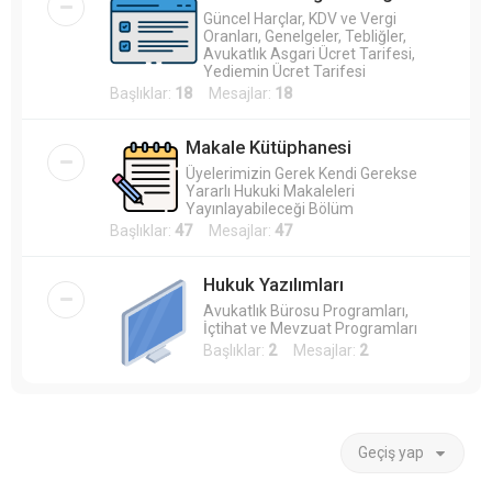
Güncel Harçlar, KDV ve Vergi
Oranları, Genelgeler, Tebliğler,
Avukatlık Asgari Ücret Tarifesi,
Yediemin Ücret Tarifesi
Başlıklar:
18
Mesajlar:
18
Makale Kütüphanesi
Üyelerimizin Gerek Kendi Gerekse
Yararlı Hukuki Makaleleri
Yayınlayabileceği Bölüm
Başlıklar:
47
Mesajlar:
47
Hukuk Yazılımları
Avukatlık Bürosu Programları,
İçtihat ve Mevzuat Programları
Başlıklar:
2
Mesajlar:
2
Geçiş yap