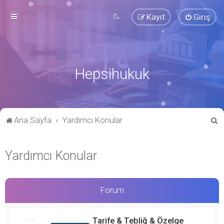
Kayıt
Giriş
Hepsihukuk
A
Ana Sayfa
Yardımcı Konular
r
a
Yardımcı Konular
Forum
Tarife & Tebliğ & Özelge