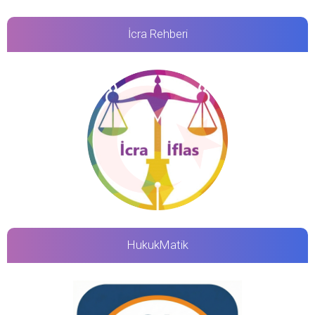
İcra Rehberi
HukukMatik