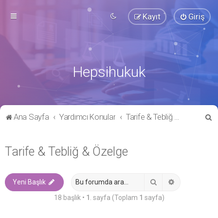
Kayıt
Giriş
Hepsihukuk
A
Ana Sayfa
Yardımcı Konular
Tarife & Tebliğ & Özelge
r
a
Tarife & Tebliğ & Özelge
Ara
Gelişmiş ara
Yeni Başlık
18 başlık •
1
. sayfa (Toplam
1
sayfa)