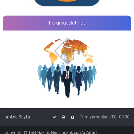
Forumadalet.net
Ana Sayfa
Tüm zamanlar
UTC+03:00
Copyright © Telif Hakları Hepsihukuk.com'a Aittir |