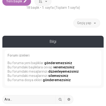
Yeni Başlık
18 başlık •
1
. sayfa (Toplam
1
sayfa)
Geçiş yap
Bilgi
Forum izinleri
Bu foruma yeni başlıklar
gönderemezsiniz
Bu forumdaki başlıklara cevap
veremezsiniz
Bu forumdaki mesajlarınızı
düzenleyemezsiniz
Bu forumdaki mesajlarınızı
silemezsiniz
Bu foruma dosya ekleri
gönderemezsiniz
Ara
Gelişmiş arama