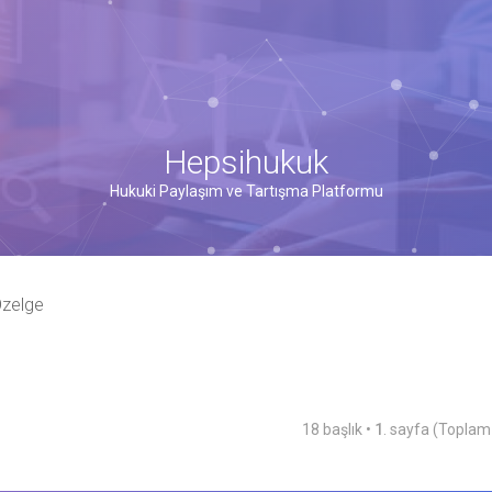
Hepsihukuk
Hukuki Paylaşım ve Tartışma Platformu
Özelge
18 başlık •
1
. sayfa (Topla
şmiş arama