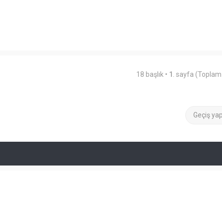
18 başlık •
1
. sayfa (Topla
Geçiş ya