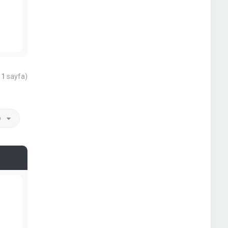
m
1
sayfa)
p