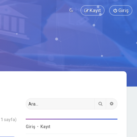
Kayıt
Giriş
Ara
Gelişmiş a
m
1
sayfa)
Giriş
•
Kayıt