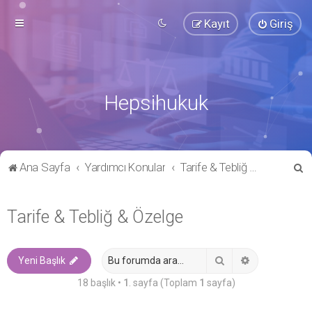
Kayıt
Giriş
Hepsihukuk
A
Ana Sayfa
Yardımcı Konular
Tarife & Tebliğ & Özelge
r
a
Tarife & Tebliğ & Özelge
Ara
Gelişmiş ara
Yeni Başlık
18 başlık •
1
. sayfa (Toplam
1
sayfa)