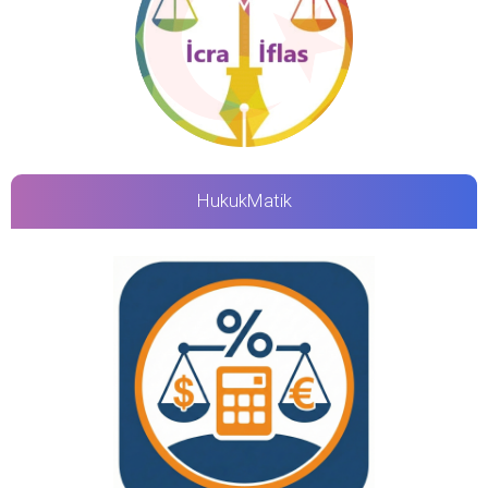
HukukMatik