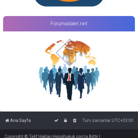
Forumadalet.net
Ana Sayfa
Tüm zamanlar
UTC+03:00
Copyright © Telif Hakları Hepsihukuk.com'a Aittir |