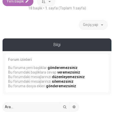
Yeni Başlık
18 başlık •
1
. sayfa (Toplam
1
sayfa)
Geçiş yap
Bilgi
Forum izinleri
Bu foruma yeni başlıklar
gönderemezsiniz
Bu forumdaki başlıklara cevap
veremezsiniz
Bu forumdaki mesajlarınızı
düzenleyemezsiniz
Bu forumdaki mesajlarınızı
silemezsiniz
Bu foruma dosya ekleri
gönderemezsiniz
Ara
Gelişmiş arama