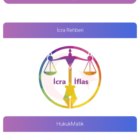
İcra Rehberi
HukukMatik