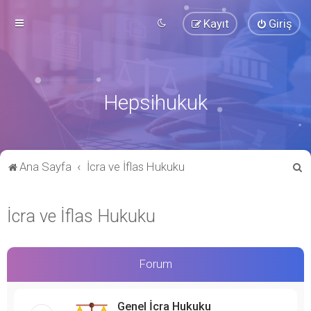
Kayıt
Giriş
Hepsihukuk
A
Ana Sayfa
İcra ve İflas Hukuku
r
a
İcra ve İflas Hukuku
Forum
Genel İcra Hukuku