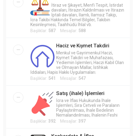
İtiraz ve Şikayet, Menfi Tespit, İstirdat
davaları, İtirazın Kaldırılması ve İtirazın
İptali davaları, İlamlı, İlamsız Takip,
İcra Takibi Hakkında Temel Bilgiler, Takibin
Kesinleşmesi, Taahhüdü İhlal vb.
Başlıklar:
587
Mesajlar:
588
Haciz ve Kıymet Takdiri
Menkul ve Gayrimenkul Haczi,
Kıymet Takdiri ve Muhafazası,
Yediemin İşlemleri, Haczi Kabil Olan
ve Olmayan Mallar, İstihkak
İddiaları, Hapis Hakkı Uygulamaları.
Başlıklar:
541
Mesajlar:
547
Satış (ihale) İşlemleri
İcra ve İflas Hukukunda İhale
İşlemleri, Sıra Cetveli ve Paraların
Paylaştırılması, İhale Bedelinin
Nemalandırılması, İhalenin Feshi
Başlıklar:
392
Mesajlar:
397
Konkordato & İflas