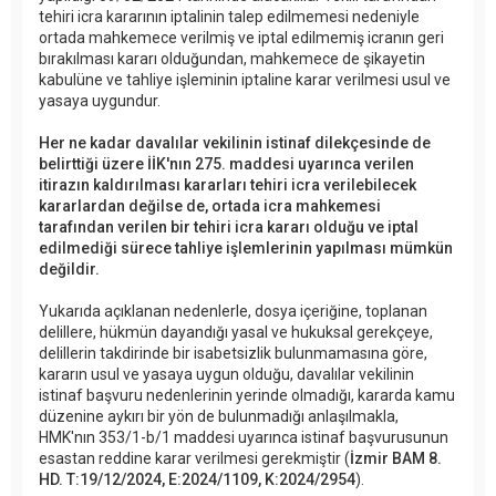
tehiri icra kararının iptalinin talep edilmemesi nedeniyle
ortada mahkemece verilmiş ve iptal edilmemiş icranın geri
bırakılması kararı olduğundan, mahkemece de şikayetin
kabulüne ve tahliye işleminin iptaline karar verilmesi usul ve
yasaya uygundur.
Her ne kadar davalılar vekilinin istinaf dilekçesinde de
belirttiği üzere İİK'nın 275. maddesi uyarınca verilen
itirazın kaldırılması kararları tehiri icra verilebilecek
kararlardan değilse de, ortada icra mahkemesi
tarafından verilen bir tehiri icra kararı olduğu ve iptal
edilmediği sürece tahliye işlemlerinin yapılması mümkün
değildir.
Yukarıda açıklanan nedenlerle, dosya içeriğine, toplanan
delillere, hükmün dayandığı yasal ve hukuksal gerekçeye,
delillerin takdirinde bir isabetsizlik bulunmamasına göre,
kararın usul ve yasaya uygun olduğu, davalılar vekilinin
istinaf başvuru nedenlerinin yerinde olmadığı, kararda kamu
düzenine aykırı bir yön de bulunmadığı anlaşılmakla,
HMK'nın 353/1-b/1 maddesi uyarınca istinaf başvurusunun
esastan reddine karar verilmesi gerekmiştir (
İzmir BAM 8.
HD. T:19/12/2024, E:2024/1109, K:2024/2954
).