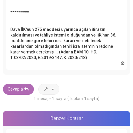
*********
Dava
İİK'nun 275 maddesi uyarınca açılan itirazın
kaldırılması ve tahliye istemi olduğundan ve İİK'nun 36.
maddesine göre tehiri icra kararı verilebilecek
kararlardan olmadığından
tehiri icra isteminin reddine
karar vermek gerekmiş .... (
Adana BAM 10. HD.
T:03/02/2020, E:2019/3147, K:2020/218
)
B
a
ş
a
d
ö
Cevapla
n
1 mesaj •
1
. sayfa (Toplam
1
sayfa)
Benzer Konular