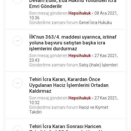
Devam Edilir, Eda Hükmü Yönünden İcra
Emri Gönderilir
Son mesaj gönderen
Hepsihukuk
«
08 Ara 2021,
10:36
Gönderilme zamanı forum
Genel İcra Hukuku
İİK'nun 363/4. maddesi uyarınca, istinaf
yoluna başvuru satıştan başka icra
işlemlerini durdurmaz
Son mesaj gönderen
Hepsihukuk
«
27 Kas 2021,
23:43
Gönderilme zamanı forum
Satış (ihale) İşlemleri
Tehiri İcra Kararı, Karardan Önce
Uygulanan Haciz İşlemlerini Ortadan
Kaldırmaz
Son mesaj gönderen
Hepsihukuk
«
27 Kas 2021,
10:32
Gönderilme zamanı forum
Haciz ve Kıymet
Takdiri
Tehiri İcra Kararı Sonrası Haricen