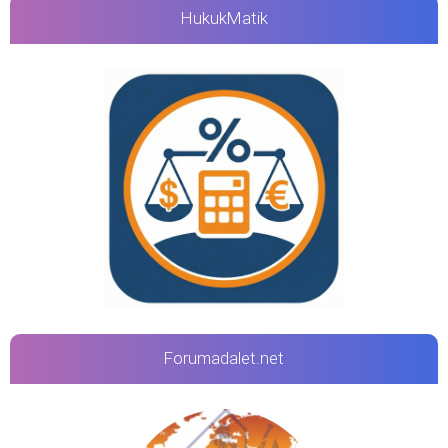
HukukMatik
Forumadalet.net