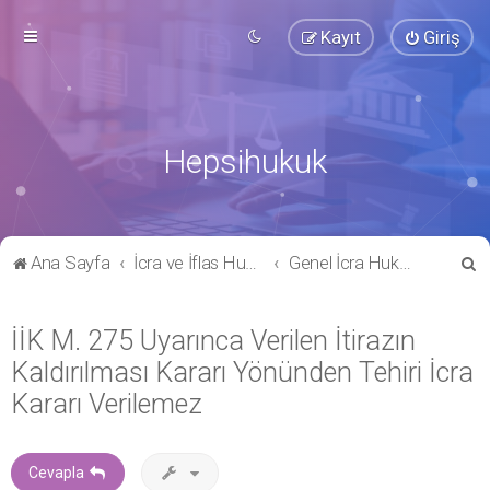
Kayıt
Giriş
Hepsihukuk
A
Ana Sayfa
İcra ve İflas Hukuku
Genel İcra Hukuku
r
a
İİK M. 275 Uyarınca Verilen İtirazın
Kaldırılması Kararı Yönünden Tehiri İcra
Kararı Verilemez
Cevapla