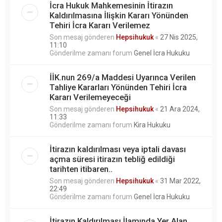
İcra Hukuk Mahkemesinin İtirazın
Kaldırılmasına İlişkin Kararı Yönünden
Tehiri İcra Kararı Verilemez
Son mesaj gönderen
Hepsihukuk
«
27 Nis 2025,
11:10
Gönderilme zamanı forum
Genel İcra Hukuku
İİK.nun 269/a Maddesi Uyarınca Verilen
Tahliye Kararları Yönünden Tehiri İcra
Kararı Verilemeyeceği
Son mesaj gönderen
Hepsihukuk
«
21 Ara 2024,
11:33
Gönderilme zamanı forum
Kira Hukuku
İtirazın kaldırılması veya iptali davası
açma süresi itirazın tebliğ edildiği
tarihten itibaren..
Son mesaj gönderen
Hepsihukuk
«
31 Mar 2022,
22:49
Gönderilme zamanı forum
Genel İcra Hukuku
İtirazın Kaldırılması İlamında Yer Alan