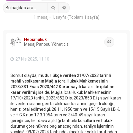
Ara
Gelişmiş arama
1 mesaj •
1
. sayfa (Toplam
1
sayfa)
Hepsihukuk
Alıntı
Mesaj Panosu Yöneticisi
27 Nis 2025, 11:10
Somut olayda,
müdürlükçe verilen 21/07/2023 tarihli
mehil vesikasının Muğla İcra Hukuk Mahkemesinin
2023/331 Esas 2023/442 Karar sayılı kararı ile iptaline
karar verilmiş
ise de, Muğla İcra Hukuk Mahkemesinin
17/10/2023 tarihli, 2023/852 D.İş, 2023/853 D.İş sayılı kararı
ile verilen icranın geri bırakılması kararının geçerli olduğu,
heniz iptal edilmediği, 28.11.1956 tarih ve 15/15 Sayılı İ.B K.
ve H.G.K.nun 17.3.1954 tarih ve 3/40-49 sayılı kararı
gereğince, her dava açıldığı tarihteki koşullara ve hukuki
duruma göre hükme bağlanacağından, tahliye işleminin
yapıldığı 09/02/2024 tarihinde alacaklılar vekili tarafından