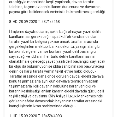
aracılığıyla mahallinde keşfi yapılarak, davacı tarafın
talebine, taşınmazların kullanım durumuna ve davacının
payına göre belirlenecek ecrimisile hükmedilmesi gerektiği-
8. HD. 28.09.2020 T. 5371/5468
İ.lı işleme dayalı iddianın, şekle bağlı olmayan yazılı delille
kanıtlanması gerekeceği- İspat külfeti kendisinde olan
tarafın yazılı bir belgesi yok ise ancak taraflar arasında
gerçekleştirilen mektup, banka dekontu, yazışmalar gibi
birtakım belgeler var ise bunların yazılı delil başlangıcı
sayılacağı ve iddianın her türlü delille kanıtlanmasının
olanaklı hale geleceği; şayet, yazılı delil başlangıcı sayılacak
bir olgu da bulunmuyor ise iddia sahibinin son başvuracağı
delilin de karşı tarafa yemin teklif etme hakkı olduğu-
Taraflar arasında daha önce görülen davda, eldeki davaya
konu taşınmazlarla aynı gün davalıya temlikleri yapılan
taşınmazlarla ilgili davanın kabulüne karar verildiği ve
kararın kesinleştiği, anılan kararın eldeki davada güçlü delil
teşkil ettiği ve davalının Köln Asliye Hukuk Mahkemesinde
görülen nafaka davasındaki beyanının taraflar arasındaki
inançlı işlemin ikrarı mahiyetinde olduğu-
1. HD. 15.09.2020 T. 18459/4093