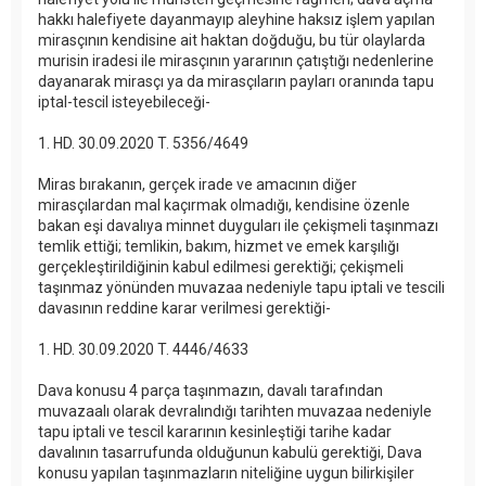
hakkı halefiyete dayanmayıp aleyhine haksız işlem yapılan
mirasçının kendisine ait haktan doğduğu, bu tür olaylarda
murisin iradesi ile mirasçının yararının çatıştığı nedenlerine
dayanarak mirasçı ya da mirasçıların payları oranında tapu
iptal-tescil isteyebileceği-
1. HD. 30.09.2020 T. 5356/4649
Miras bırakanın, gerçek irade ve amacının diğer
mirasçılardan mal kaçırmak olmadığı, kendisine özenle
bakan eşi davalıya minnet duyguları ile çekişmeli taşınmazı
temlik ettiği; temlikin, bakım, hizmet ve emek karşılığı
gerçekleştirildiğinin kabul edilmesi gerektiği; çekişmeli
taşınmaz yönünden muvazaa nedeniyle tapu iptali ve tescili
davasının reddine karar verilmesi gerektiği-
1. HD. 30.09.2020 T. 4446/4633
Dava konusu 4 parça taşınmazın, davalı tarafından
muvazaalı olarak devralındığı tarihten muvazaa nedeniyle
tapu iptali ve tescil kararının kesinleştiği tarihe kadar
davalının tasarrufunda olduğunun kabulü gerektiği, Dava
konusu yapılan taşınmazların niteliğine uygun bilirkişiler