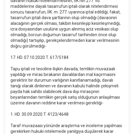
davanın hukuki nitelendirmesinin, İİK'nın 277. vd.
maddelerine dayalı tasarrufun iptali olarak nitelendirmesi
sonucu tasarrufun, İİK. m. 277. uyarınca iptal edildiği; fakat,
tasarrufun iptali dava şartlarının olup olmadığı (davacının
alacağının gerçek olması, takibin kesinleşip kesinleşmediği,
icra dosyasından usulüne uygun alınmış aciz vesikası olup
olmadığı, borcun doğumun tasarruf tarihinden önce olup
olmadığı) tartışılıp, gerekçelendirmeden karar verilmesinin
doğru görülmediği-
17. HD. 07.10.2020 T. 617/5184
Tapu iptali ve tesciline ilişkin davada, temlikin muvazaalı
yapıldığı ve miras bırakanın davalılardan mal kaçırmasını
gerektirir bir durumun varlığının kanıtlanamadığı, davalı
tanığı olarak dinlenen ve davanın kabulü halinde çekişmeli
payda hak sahibi olabilecek dava dışı mirasçının
beyanlarından temlikin gerçek satış olduğunun anlaşılması
üzerine davanın reddine karar verilmesi gerektiği-
1. HD. 30.09.2020 T. 4123/4648
Taraf muvazaası yönünde araştırma ve inceleme yapılması
gerekirken hukuki nitelemede yanılgıya düşülerek karar