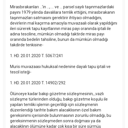
Mirasbırakanları ...'in ..., ... ve ... parsel sayılı taşınmazlardaki
payını 1979 yılında davalılara temlik ettiğini, mirasbırakanın
taşınmazları satmasını gerektirir ihtiyacı olmadığını,
devirlerin mal kaçırma amacıyla muvazaalı olarak yapıldığını
ileri sürerek tapu kayıtlarının miras payı oranında iptali ile
adına tesciline, mümkün olmadığı taktirde miras payı
oranında bedelin tahsiline, bunun da mümkün olmadığı
takdirde tenkisine-
1. HD. 20.01.2020 T. 5067/241
Muris muvazaası hukuksal nedenine dayalı tapu iptali ve
tescil isteği-
1. HD. 20.01.2020 T. 14902/292
Ölünceye kadar bakıp gözetme sözleşmesinin, ,vazlı
sözleşme türlerinden olduğu, bakıp gözetme koşulu ile
yapılan temliki işlemin geçerliliği için sözleşmenin
düzenlendiği tarihte bakım alacaklısının özel bakım
gereksinimi içerisinde bulunmasının zorunlu olmadığı, bu
gereksinmenin sözleşmeden sonra doğması ya da
alacaklının ölümüne kadar çok kısa bir süre sürmüş