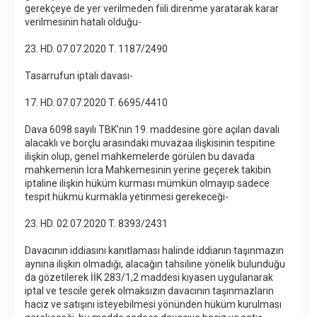
gerekçeye de yer verilmeden fiili direnme yaratarak karar
verilmesinin hatalı olduğu-
23. HD. 07.07.2020 T. 1187/2490
Tasarrufun iptali davası-
17. HD. 07.07.2020 T. 6695/4410
Dava 6098 sayılı TBK’nın 19. maddesine göre açılan davalı
alacaklı ve borçlu arasındaki muvazaa ilişkisinin tespitine
ilişkin olup, genel mahkemelerde görülen bu davada
mahkemenin İcra Mahkemesinin yerine geçerek takibin
iptaline ilişkin hüküm kurması mümkün olmayıp sadece
tespit hükmü kurmakla yetinmesi gerekeceği-
23. HD. 02.07.2020 T. 8393/2431
Davacının iddiasını kanıtlaması halinde iddianın taşınmazın
aynına ilişkin olmadığı, alacağın tahsiline yönelik bulunduğu
da gözetilerek İİK 283/1,2 maddesi kıyasen uygulanarak
iptal ve tescile gerek olmaksızın davacının taşınmazların
haciz ve satışını isteyebilmesi yönünden hüküm kurulması