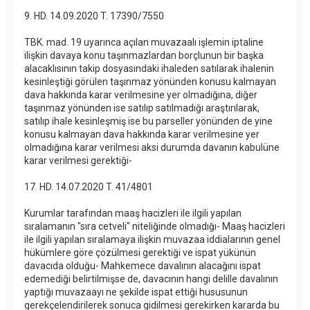
9. HD. 14.09.2020 T. 17390/7550
TBK. mad. 19 uyarınca açılan muvazaalı işlemin iptaline
ilişkin davaya konu taşınmazlardan borçlunun bir başka
alacaklısının takip dosyasındaki ihaleden satılarak ihalenin
kesinleştiği görülen taşınmaz yönünden konusu kalmayan
dava hakkında karar verilmesine yer olmadığına, diğer
taşınmaz yönünden ise satılıp satılmadığı araştırılarak,
satılıp ihale kesinleşmiş ise bu parseller yönünden de yine
konusu kalmayan dava hakkında karar verilmesine yer
olmadığına karar verilmesi aksi durumda davanın kabulüne
karar verilmesi gerektiği-
17. HD. 14.07.2020 T. 41/4801
Kurumlar tarafından maaş hacizleri ile ilgili yapılan
sıralamanın "sıra cetveli" niteliğinde olmadığı- Maaş hacizleri
ile ilgili yapılan sıralamaya ilişkin muvazaa iddialarının genel
hükümlere göre çözülmesi gerektiği ve ispat yükünün
davacıda olduğu- Mahkemece davalının alacağını ispat
edemediği belirtilmişse de, davacının hangi delille davalının
yaptığı muvazaayı ne şekilde ispat ettiği hususunun
gerekçelendirilerek sonuca gidilmesi gerekirken kararda bu