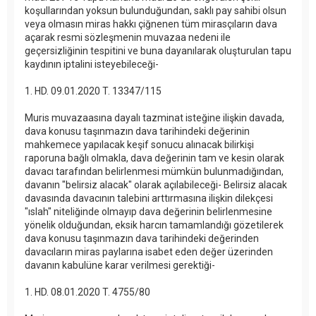
koşullarından yoksun bulunduğundan, saklı pay sahibi olsun
veya olmasın miras hakkı çiğnenen tüm mirasçıların dava
açarak resmi sözleşmenin muvazaa nedeni ile
geçersizliğinin tespitini ve buna dayanılarak oluşturulan tapu
kaydının iptalini isteyebileceği-
1. HD. 09.01.2020 T. 13347/115
Muris muvazaasına dayalı tazminat isteğine ilişkin davada,
dava konusu taşınmazın dava tarihindeki değerinin
mahkemece yapılacak keşif sonucu alınacak bilirkişi
raporuna bağlı olmakla, dava değerinin tam ve kesin olarak
davacı tarafından belirlenmesi mümkün bulunmadığından,
davanın "belirsiz alacak" olarak açılabileceği- Belirsiz alacak
davasında davacının talebini arttırmasına ilişkin dilekçesi
"ıslah" niteliğinde olmayıp dava değerinin belirlenmesine
yönelik olduğundan, eksik harcın tamamlandığı gözetilerek
dava konusu taşınmazın dava tarihindeki değerinden
davacıların miras paylarına isabet eden değer üzerinden
davanın kabulüne karar verilmesi gerektiği-
1. HD. 08.01.2020 T. 4755/80