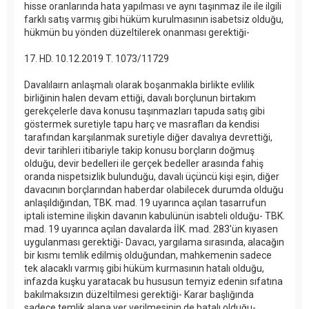
hisse oranlarında hata yapılması ve aynı taşınmaz ile ile ilgili
farklı satış varmış gibi hüküm kurulmasının isabetsiz olduğu,
hükmün bu yönden düzeltilerek onanması gerektiği-
17. HD. 10.12.2019 T. 1073/11729
Davalılaırn anlaşmalı olarak boşanmakla birlikte evlilik
birliğinin halen devam ettiği, davalı borçlunun birtakım
gerekçelerle dava konusu taşınmazları tapuda satış gibi
göstermek suretiyle tapu harç ve masrafları da kendisi
tarafından karşılanmak suretiyle diğer davalıya devrettiği,
devir tarihleri itibariyle takip konusu borçların doğmuş
olduğu, devir bedelleri ile gerçek bedeller arasında fahiş
oranda nispetsizlik bulunduğu, davalı üçüncü kişi eşin, diğer
davacının borçlarından haberdar olabilecek durumda olduğu
anlaşıldığından, TBK. mad. 19 uyarınca açılan tasarrufun
iptali istemine ilişkin davanın kabulünün isabteli olduğu- TBK.
mad. 19 uyarınca açılan davalarda İİK. mad. 283'ün kıyasen
uygulanması gerektiği- Davacı, yargılama sırasında, alacağın
bir kısmı temlik edilmiş olduğundan, mahkemenin sadece
tek alacaklı varmış gibi hüküm kurmasının hatalı olduğu,
infazda kuşku yaratacak bu hususun temyiz edenin sıfatına
bakılmaksızın düzeltilmesi gerektiği- Karar başlığında
sadece temlik alana yer verilmesinin de hatalı olduğu-