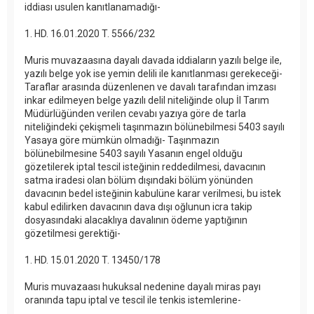
iddiası usulen kanıtlanamadığı-
1. HD. 16.01.2020 T. 5566/232
Muris muvazaasına dayalı davada iddiaların yazılı belge ile,
yazılı belge yok ise yemin delili ile kanıtlanması gerekeceği-
Taraflar arasında düzenlenen ve davalı tarafından imzası
inkar edilmeyen belge yazılı delil niteliğinde olup İl Tarım
Müdürlüğünden verilen cevabı yazıya göre de tarla
niteliğindeki çekişmeli taşınmazın bölünebilmesi 5403 sayılı
Yasaya göre mümkün olmadığı- Taşınmazın
bölünebilmesine 5403 sayılı Yasanın engel olduğu
gözetilerek iptal tescil isteğinin reddedilmesi, davacının
satma iradesi olan bölüm dışındaki bölüm yönünden
davacının bedel isteğinin kabulüne karar verilmesi, bu istek
kabul edilirken davacının dava dışı oğlunun icra takip
dosyasındaki alacaklıya davalının ödeme yaptığının
gözetilmesi gerektiği-
1. HD. 15.01.2020 T. 13450/178
Muris muvazaası hukuksal nedenine dayalı miras payı
oranında tapu iptal ve tescil ile tenkis istemlerine-