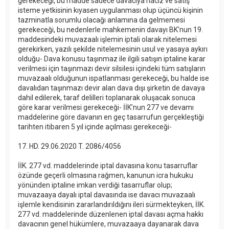
gerekeceği, bu madde sadece davacıya haciz ve satış
isteme yetkisinin kıyasen uygulanması olup üçüncü kişinin
tazminatla sorumlu olacağı anlamına da gelmemesi
gerekeceği, bu nedenlerle mahkemenin davayı BK'nun 19.
maddesindeki muvazaalı işlemin iptali olarak nitelemesi
gerekirken, yazılı şekilde nitelemesinin usul ve yasaya aykırı
olduğu- Dava konusu taşınmaz ile ilgili satışın iptaline karar
verilmesi için taşınmazı devir silsilesi içindeki tüm satışların
muvazaalı olduğunun ispatlanması gerekeceği, bu halde ise
davalıdan taşınmazı devir alan dava dışı şirketin de davaya
dahil edilerek, taraf delilleri toplanarak oluşacak sonuca
göre karar verilmesi gerekeceği- İİK’nun 277 ve devamı
maddelerine göre davanın en geç tasarrufun gerçekleştiği
tarihten itibaren 5 yıl içinde açılması gerekeceği-
17. HD. 29.06.2020 T. 2086/4056
İİK. 277 vd. maddelerinde iptal davasına konu tasarruflar
özünde geçerli olmasına rağmen, kanunun icra hukuku
yönünden iptaline imkan verdiği tasarruflar olup;
muvazaaya dayalı iptal davasında ise davacı muvazaalı
işlemle kendisinin zararlandırıldığını ileri sürmekteyken, İİK.
277 vd. maddelerinde düzenlenen iptal davası açma hakkı
davacının genel hükümlere, muvazaaya dayanarak dava