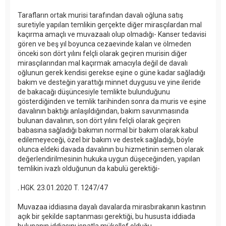
Tarafların ortak murisi tarafından davalı oğluna satış
suretiyle yapılan temlikin gerçekte diğer mirasçılardan mal
kaçırma amaçlı ve muvazaalı olup olmadığı- Kanser tedavisi
gören ve beş yıl boyunca cezaevinde kalan ve ölmeden
önceki son dört yılını felçli olarak geçiren murisin diğer
mirasçılarından mal kaçırmak amacıyla değil de davalı
oğlunun gerek kendisi gerekse eşine o güne kadar sağladığı
bakım ve desteğin yarattığı minnet duygusu ve yine ileride
de bakacağı düşüncesiyle temlikte bulunduğunu
gösterdiğinden ve temlik tarihinden sonra da muris ve eşine
davalının baktığı anlaşıldığından, bakım savunmasında
bulunan davalının, son dört yılını felçli olarak geçiren
babasına sağladığı bakımın normal bir bakım olarak kabul
edilemeyeceği, özel bir bakım ve destek sağladığı, böyle
olunca eldeki davada davalının bu hizmetinin semen olarak
değerlendirilmesinin hukuka uygun düşeceğinden, yapılan
temlikin ivazlı olduğunun da kabulü gerektiği-
. HGK. 23.01.2020 T. 1247/47
Muvazaa iddiasına dayalı davalarda mirasbırakanın kastının
açık bir şekilde saptanması gerektiği, bu hususta iddiada
bulunanın iddiasını ispatla mükellef olduğu-