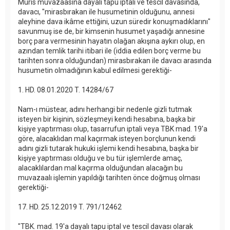
Muris muvazaasına dayalı tapu iptali ve tescil davasında,
davacı, "mirasbırakan ile husumetinin olduğunu, annesi
aleyhine dava ikâme ettiğini, uzun süredir konuşmadıklarını"
savunmuş ise de, bir kimsenin husumet yaşadığı annesine
borç para vermesinin hayatın olağan akışına aykırı olup, en
azından temlik tarihi itibari ile (iddia edilen borç verme bu
tarihten sonra olduğundan) mirasbırakan ile davacı arasında
husumetin olmadığının kabul edilmesi gerektiği-
1. HD. 08.01.2020 T. 14284/67
Nam-ı müstear, adını herhangi bir nedenle gizli tutmak
isteyen bir kişinin, sözleşmeyi kendi hesabına, başka bir
kişiye yaptırması olup, tasarrufun iptali veya TBK mad. 19'a
göre, alacaklıdan mal kaçırmak isteyen borçlunun kendi
adını gizli tutarak hukuki işlemi kendi hesabına, başka bir
kişiye yaptırması olduğu ve bu tür işlemlerde amaç,
alacaklılardan mal kaçırma olduğundan alacağın bu
muvazaalı işlemin yapıldığı tarihten önce doğmuş olması
gerektiği-
17. HD. 25.12.2019 T. 791/12462
"TBK. mad. 19'a dayalı tapu iptal ve tescil davası olarak