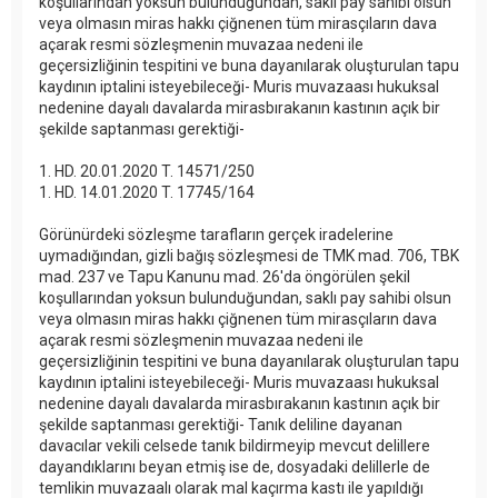
koşullarından yoksun bulunduğundan, saklı pay sahibi olsun
veya olmasın miras hakkı çiğnenen tüm mirasçıların dava
açarak resmi sözleşmenin muvazaa nedeni ile
geçersizliğinin tespitini ve buna dayanılarak oluşturulan tapu
kaydının iptalini isteyebileceği- Muris muvazaası hukuksal
nedenine dayalı davalarda mirasbırakanın kastının açık bir
şekilde saptanması gerektiği-
1. HD. 20.01.2020 T. 14571/250
1. HD. 14.01.2020 T. 17745/164
Görünürdeki sözleşme tarafların gerçek iradelerine
uymadığından, gizli bağış sözleşmesi de TMK mad. 706, TBK
mad. 237 ve Tapu Kanunu mad. 26'da öngörülen şekil
koşullarından yoksun bulunduğundan, saklı pay sahibi olsun
veya olmasın miras hakkı çiğnenen tüm mirasçıların dava
açarak resmi sözleşmenin muvazaa nedeni ile
geçersizliğinin tespitini ve buna dayanılarak oluşturulan tapu
kaydının iptalini isteyebileceği- Muris muvazaası hukuksal
nedenine dayalı davalarda mirasbırakanın kastının açık bir
şekilde saptanması gerektiği- Tanık deliline dayanan
davacılar vekili celsede tanık bildirmeyip mevcut delillere
dayandıklarını beyan etmiş ise de, dosyadaki delillerle de
temlikin muvazaalı olarak mal kaçırma kastı ile yapıldığı