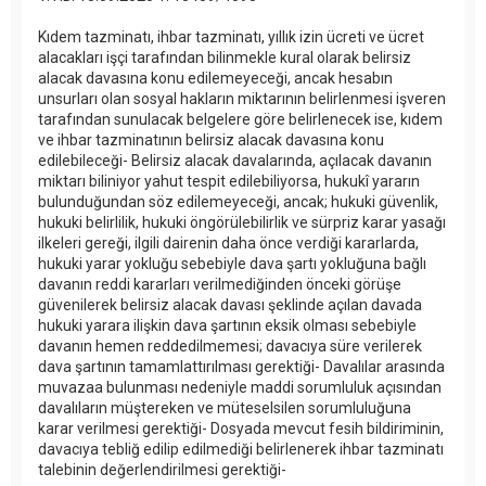
Kıdem tazminatı, ihbar tazminatı, yıllık izin ücreti ve ücret
alacakları işçi tarafından bilinmekle kural olarak belirsiz
alacak davasına konu edilemeyeceği, ancak hesabın
unsurları olan sosyal hakların miktarının belirlenmesi işveren
tarafından sunulacak belgelere göre belirlenecek ise, kıdem
ve ihbar tazminatının belirsiz alacak davasına konu
edilebileceği- Belirsiz alacak davalarında, açılacak davanın
miktarı biliniyor yahut tespit edilebiliyorsa, hukukî yararın
bulunduğundan söz edilemeyeceği, ancak; hukuki güvenlik,
hukuki belirlilik, hukuki öngörülebilirlik ve sürpriz karar yasağı
ilkeleri gereği, ilgili dairenin daha önce verdiği kararlarda,
hukuki yarar yokluğu sebebiyle dava şartı yokluğuna bağlı
davanın reddi kararları verilmediğinden önceki görüşe
güvenilerek belirsiz alacak davası şeklinde açılan davada
hukuki yarara ilişkin dava şartının eksik olması sebebiyle
davanın hemen reddedilmemesi; davacıya süre verilerek
dava şartının tamamlattırılması gerektiği- Davalılar arasında
muvazaa bulunması nedeniyle maddi sorumluluk açısından
davalıların müştereken ve müteselsilen sorumluluğuna
karar verilmesi gerektiği- Dosyada mevcut fesih bildiriminin,
davacıya tebliğ edilip edilmediği belirlenerek ihbar tazminatı
talebinin değerlendirilmesi gerektiği-