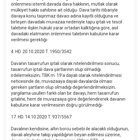
önlenmesi istemli davada dava hakkının, mutlak olarak
mülkiyet hakkı sahibine ait olduğu- Dava tarihi itibariyle
davaya konu taşınmaz davacı adına kayıtlı olduğuna ve
birleşen davadaki muvazaa nedeniyle tapu iptali ve tescil
talebine ilişkin hukuki yarar ortadan kalktığına göre, asıl
davadaki elatmanın önlenmesi talebinin kabulüne karar
verilmesi gerektiği-
4. HD. 20.10.2020 T. 1950/3542
Davanın tasarrufun iptali olarak nitelendirilmesi sonucu;
tasarrufun iptali dava şartlarının olup olmadığı
irdelemeksizin; TBK m. 19'a dayalı olarak nitelendirilmesi
neticesinde de, muvazaaya dayalı davalarda olması
gereken şartların olup olmadığı değerlendirilmeksizin,
yargılama usulleri farklı olan bir davayı, hem tasarrufun
iptaline, hem de muvazaaya göre değerlendirerek davanın
kabulüne karar verilmesinin doğru görülmediği-
17. HD. 14.10.2020 T. 937/5567
Davalının kendisine; altın borcu sebebi ile alacaklı olduğunun,
davalı aleyhine takip yapıldığının beyan edilmesi üzerine,