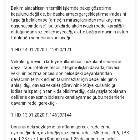
Bakım alacaklısının temliki işlemde bakıp gözetilme
koşulunu değil de, bir başka amacı gerçekleştirme iradesini
taşıdığı belirlenirse (örneğin mirasçılarından mal kaçırma
düşüncesinde ise), bu takdirde akdin ivazlı (bedel karşılığı)
olduğundan söz edilemeyeceği; akitte bağış amacının üstün
tutulduğu sonucuna varılacağı-
1. HD. 14.01.2020 T. 12820/171
Vekalet görevinin kötüye kullanılması hukuksal nedenine
dayalı tapu iptali ve tescili isteğine ilişkin davada, davacı
vekilinin bozma öncesi son celsedeki beyanlarından
davacının temlik edilen taşınmazlar için bedel aldığının
anlaşıldığı, davacı vekalet görevinin kötüye kullanıldığı
iddiasını ispat için tanık da bildirmediği, dolayısıyla toplanan
delillerle davacının iddiasını kanıtlayamadığı, bu nedenlerle
davanın reddi gerektiği-
1. HD. 13.01.2020 T. 14639/144
Görünürdeki sözleşme tarafların gerçek iradelerine
uymadığından, gizli bağış sözleşmesi de TMK mad. 706, TBK
mad. 237 ve Tapu Kanunu mad. 26'da öngörülen şekil