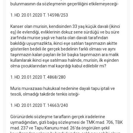
bulunmasının da sözleşmenin geçerliliğini etkilemeyeceği-
1. HD. 20.01.2020 T. 14598/253
Kanser olan murisin, kendisinden 33 yaş küçük davalı (ikinci
eş) ile evlendiği, evliklerinin dokuz sene sürdüğü ve bu süre
zarfında murise yaşlı ve hasta olan davalı tarafından
bakıldığı uyuşmazlıkta, ikinci eşe satılan taşınmazın akitte
gösterilen bedeli ile gerçek bedelinin farklı olması ve aynı
taşınmazın kalan payları ile bir başka taşınmazın ara malik
kullanılarak ikinci eşe satılması halinde, murisin, ilk eşinden
olma çocuklarından mal kaçırdığı kabul edilebilir mi?
1. HD. 20.01.2020 T. 4868/280
Muris muvazaası hukuksal nedenine dayalı tapu iptali ve
tescili, olmadığı takdirde tenkis isteği-
1. HD. 20.01.2020 T. 14663/240
Görünürdeki sözleşme tarafların gerçek iradelerine
uymadığından, gizli bağış sözleşmesi de TMK mad. 706, TBK
mad. 237 ve Tapu Kanunu mad. 26'da öngörülen şekil