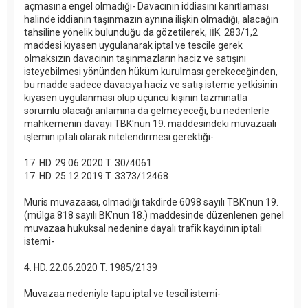
açmasına engel olmadığı- Davacının iddiasını kanıtlaması
halinde iddianın taşınmazın aynına ilişkin olmadığı, alacağın
tahsiline yönelik bulunduğu da gözetilerek, İİK. 283/1,2
maddesi kıyasen uygulanarak iptal ve tescile gerek
olmaksızın davacının taşınmazların haciz ve satışını
isteyebilmesi yönünden hüküm kurulması gerekeceğinden,
bu madde sadece davacıya haciz ve satış isteme yetkisinin
kıyasen uygulanması olup üçüncü kişinin tazminatla
sorumlu olacağı anlamına da gelmeyeceği, bu nedenlerle
mahkemenin davayı TBK'nun 19. maddesindeki muvazaalı
işlemin iptali olarak nitelendirmesi gerektiği-
17. HD. 29.06.2020 T. 30/4061
17. HD. 25.12.2019 T. 3373/12468
Muris muvazaası, olmadığı takdirde 6098 sayılı TBK’nun 19.
(mülga 818 sayılı BK’nun 18.) maddesinde düzenlenen genel
muvazaa hukuksal nedenine dayalı trafik kaydının iptali
istemi-
4. HD. 22.06.2020 T. 1985/2139
Muvazaa nedeniyle tapu iptal ve tescil istemi-