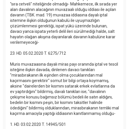
"sıra cetveli" niteliğinde olmadığı- Mahkemece, ilk sırada yer
alan davalının alacağının muvazaalı olduğu iddiası ile açılan
davanın (TBK. mad. 19) muvazaa iddiasına dayalı iptal
istemine ilişkin olduğunun kabulü ile uyuşmazlığın
çözümlenmesi gerektiği, ispat yükü üzerinde bulunan,
davacı yanca ispata yeterli delil ileri sürülmediği halde, salt
hayatın olağan akışına dayanılarak davanın kabulüne karar
verilemeyeceği-
23. HD. 05.02.2020 T. 6275/712
Muris muvazaasına dayalı miras payı oranında iptal ve tescil
isteğine ilişkin davada, dinlenen davacı tanıkları
"mirasbırakanın ilk eşinden olma çocuklarından mal
kaçırmasını gerektirir" somut bir bilgi ortaya koymamış,
aksine "dairelerden bir kısmını satarak erkek evlatlarına da
ev yaptırdığını" bildirmiş, davalı tanıkları ise; "davalının
çekişme konusu bağımsız bölümü bedeli ile satın aldığını,
bedelin bir kısmını peşin, bir kısmını taksitler halinde
ödediğini" bildirmiş olduklarından, mirasbırakanın temliki mal
kaçırma amacıyla yaptığı iddiasının kanıtlanmamış olduğu-
1. HD. 03.02.2020 T. 14945/501