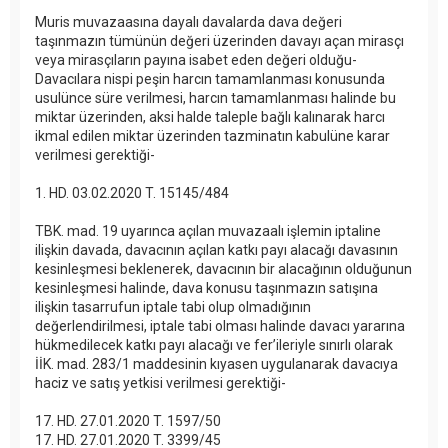
Muris muvazaasına dayalı davalarda dava değeri
taşınmazın tümünün değeri üzerinden davayı açan mirasçı
veya mirasçıların payına isabet eden değeri olduğu-
Davacılara nispi peşin harcın tamamlanması konusunda
usulünce süre verilmesi, harcın tamamlanması halinde bu
miktar üzerinden, aksi halde taleple bağlı kalınarak harcı
ikmal edilen miktar üzerinden tazminatın kabulüne karar
verilmesi gerektiği-
1. HD. 03.02.2020 T. 15145/484
TBK. mad. 19 uyarınca açılan muvazaalı işlemin iptaline
ilişkin davada, davacının açılan katkı payı alacağı davasının
kesinleşmesi beklenerek, davacının bir alacağının olduğunun
kesinleşmesi halinde, dava konusu taşınmazın satışına
ilişkin tasarrufun iptale tabi olup olmadığının
değerlendirilmesi, iptale tabi olması halinde davacı yararına
hükmedilecek katkı payı alacağı ve fer’ileriyle sınırlı olarak
İİK. mad. 283/1 maddesinin kıyasen uygulanarak davacıya
haciz ve satış yetkisi verilmesi gerektiği-
17. HD. 27.01.2020 T. 1597/50
17. HD. 27.01.2020 T. 3399/45