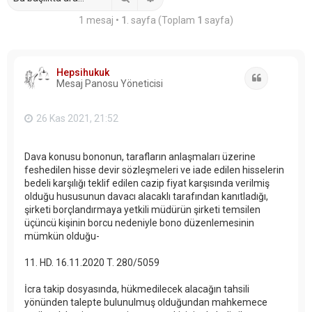
1 mesaj •
1
. sayfa (Toplam
1
sayfa)
Hepsihukuk
Alıntı
Mesaj Panosu Yöneticisi
26 Kas 2021, 21:52
Dava konusu bononun, tarafların anlaşmaları üzerine
feshedilen hisse devir sözleşmeleri ve iade edilen hisselerin
bedeli karşılığı teklif edilen cazip fiyat karşısında verilmiş
olduğu hususunun davacı alacaklı tarafından kanıtladığı,
şirketi borçlandırmaya yetkili müdürün şirketi temsilen
üçüncü kişinin borcu nedeniyle bono düzenlemesinin
mümkün olduğu-
11. HD. 16.11.2020 T. 280/5059
İcra takip dosyasında, hükmedilecek alacağın tahsili
yönünden talepte bulunulmuş olduğundan mahkemece