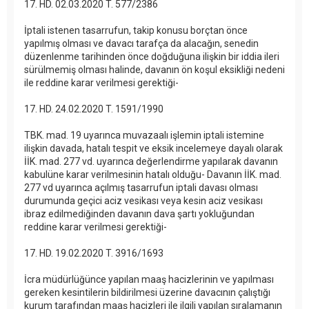
17. HD. 02.03.2020 T. 577/2386
İptali istenen tasarrufun, takip konusu borçtan önce
yapılmış olması ve davacı tarafça da alacağın, senedin
düzenlenme tarihinden önce doğduğuna ilişkin bir iddia ileri
sürülmemiş olması halinde, davanın ön koşul eksikliği nedeni
ile reddine karar verilmesi gerektiği-
17. HD. 24.02.2020 T. 1591/1990
TBK. mad. 19 uyarınca muvazaalı işlemin iptali istemine
ilişkin davada, hatalı tespit ve eksik incelemeye dayalı olarak
İİK. mad. 277 vd. uyarınca değerlendirme yapılarak davanın
kabulüne karar verilmesinin hatalı olduğu- Davanın İİK. mad.
277 vd uyarınca açılmış tasarrufun iptali davası olması
durumunda geçici aciz vesikası veya kesin aciz vesikası
ibraz edilmediğinden davanın dava şartı yokluğundan
reddine karar verilmesi gerektiği-
17. HD. 19.02.2020 T. 3916/1693
İcra müdürlüğünce yapılan maaş hacizlerinin ve yapılması
gereken kesintilerin bildirilmesi üzerine davacının çalıştığı
kurum tarafından maaş hacizleri ile ilgili yapılan sıralamanın