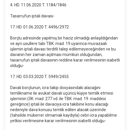
4. HD. 11.06.2020 T. 1184/1846
Tasarrufun iptali davası-
17. HD. 01.06.2020 T. 4496/2972
Borçlu adresinde yapılmış bir haciz olmadığı anlaşıldığından
ve ayrı usullere tabi TBK. mad. 19 uyarınca muvazaalı
işlemin iptali davası terditli talep edilemeyeceğinden ve bu
davanın her zaman açılması mümkün olduğundan,
tasarrufun iptali davasının reddine karar verilmesinin isabetli
olduğu-
17. HD. 03.03.2020 T. 5949/2455
Davalı borçlunun, icra takip dosyasındaki alacağını
temlikname ile avukat davalı üçüncü kişiye temlik etmesi
işleminin (İİK. mad. 277 vd. ile TBK. mad. 19. maddesi
gereğince) iptali ile davacıya icra takibine konu alacağı
nedeniyle dava konusu temlik edilen alacak üzerinde
(tahsilde mükerrer olmamak kaydıyla) cebri icra yapabilme
yetkisi verilmesine karar verilmesinin isabetli olduğu-