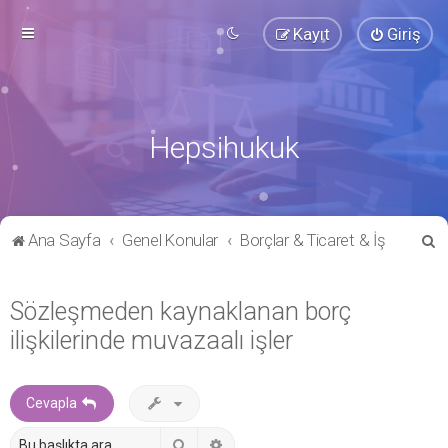
Kayıt
Giriş
Hepsihukuk
A
Ana Sayfa
Genel Konular
Borçlar & Ticaret & İş
r
a
Sözleşmeden kaynaklanan borç
ilişkilerinde muvazaalı işler
Cevapla
Ara
Gelişmiş arama