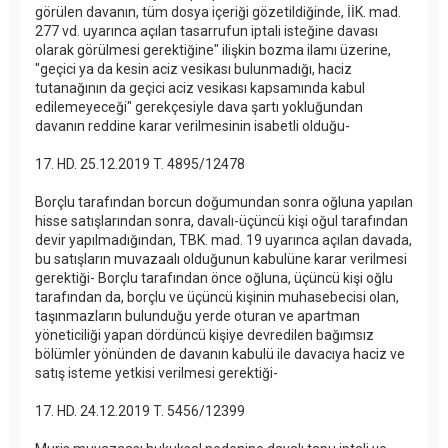
görülen davanın, tüm dosya içeriği gözetildiğinde, İİK. mad.
277 vd. uyarınca açılan tasarrufun iptali isteğine davası
olarak görülmesi gerektiğine" ilişkin bozma ilamı üzerine,
"geçici ya da kesin aciz vesikası bulunmadığı, haciz
tutanağının da geçici aciz vesikası kapsamında kabul
edilemeyeceği" gerekçesiyle dava şartı yokluğundan
davanın reddine karar verilmesinin isabetli olduğu-
17. HD. 25.12.2019 T. 4895/12478
Borçlu tarafından borcun doğumundan sonra oğluna yapılan
hisse satışlarından sonra, davalı-üçüncü kişi oğul tarafından
devir yapılmadığından, TBK. mad. 19 uyarınca açılan davada,
bu satışların muvazaalı olduğunun kabulüne karar verilmesi
gerektiği- Borçlu tarafından önce oğluna, üçüncü kişi oğlu
tarafından da, borçlu ve üçüncü kişinin muhasebecisi olan,
taşınmazların bulunduğu yerde oturan ve apartman
yöneticiliği yapan dördüncü kişiye devredilen bağımsız
bölümler yönünden de davanın kabulü ile davacıya haciz ve
satış isteme yetkisi verilmesi gerektiği-
17. HD. 24.12.2019 T. 5456/12399