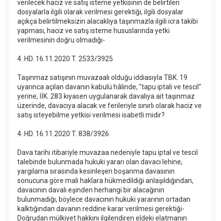
verilecek haciz ve satış isteme yetkisinin de belirtilen
dosyalarla ilgili olarak verilmesi gerektiği, ilgili dosyalar
açıkça belirtilmeksizin alacaklıya taşınmazla ilgili icra takibi
yapması, haciz ve satış isteme hususlarında yetki
verilmesinin doğru olmadığı-
4. HD. 16.11.2020 T. 2533/3925
Taşınmaz satışının muvazaalı olduğu iddiasıyla TBK. 19
uyarınca açılan davanın kabulü hâlinde, "tapu iptali ve tescil"
yerine, İİK. 283 kıyasen uygulanarak davalıya ait taşınmaz
üzerinde, davacıya alacak ve ferileriyle sınırlı olarak haciz ve
satış isteyebilme yetkisi verilmesi isabetli midir?
4. HD. 16.11.2020 T. 838/3926
Dava tarihi itibariyle muvazaa nedeniyle tapu iptal ve tescil
talebinde bulunmada hukuki yararı olan davacı lehine,
yargılama sırasında kesinleşen boşanma davasının
sonucuna göre mali haklara hükmedildiği anlaşıldığından,
davacının davalı eşinden herhangi bir alacağının
bulunmadığı, böylece davacının hukuki yararının ortadan
kalktığından davanın reddine karar verilmesi gerektiği-
Doğrudan mülkiyet hakkını ilgilendiren eldeki elatmanın