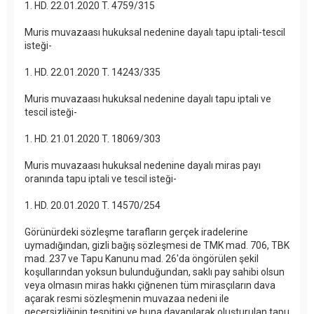
1. HD. 22.01.2020 T. 4759/315
Muris muvazaası hukuksal nedenine dayalı tapu iptali-tescil
isteği-
1. HD. 22.01.2020 T. 14243/335
Muris muvazaası hukuksal nedenine dayalı tapu iptali ve
tescil isteği-
1. HD. 21.01.2020 T. 18069/303
Muris muvazaası hukuksal nedenine dayalı miras payı
oranında tapu iptali ve tescil isteği-
1. HD. 20.01.2020 T. 14570/254
Görünürdeki sözleşme tarafların gerçek iradelerine
uymadığından, gizli bağış sözleşmesi de TMK mad. 706, TBK
mad. 237 ve Tapu Kanunu mad. 26'da öngörülen şekil
koşullarından yoksun bulunduğundan, saklı pay sahibi olsun
veya olmasın miras hakkı çiğnenen tüm mirasçıların dava
açarak resmi sözleşmenin muvazaa nedeni ile
geçersizliğinin tespitini ve buna dayanılarak oluşturulan tapu