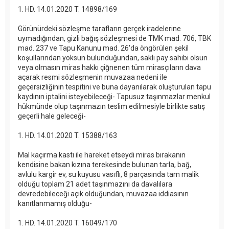
1. HD. 14.01.2020 T. 14898/169
Görünürdeki sözleşme tarafların gerçek iradelerine
uymadığından, gizli bağış sözleşmesi de TMK mad. 706, TBK
mad. 237 ve Tapu Kanunu mad. 26'da öngörülen şekil
koşullarından yoksun bulunduğundan, saklı pay sahibi olsun
veya olmasın miras hakkı çiğnenen tüm mirasçıların dava
açarak resmi sözleşmenin muvazaa nedeni ile
geçersizliğinin tespitini ve buna dayanılarak oluşturulan tapu
kaydının iptalini isteyebileceği- Tapusuz taşınmazlar menkul
hükmünde olup taşınmazın teslim edilmesiyle birlikte satış
geçerli hale geleceği-
1. HD. 14.01.2020 T. 15388/163
Mal kaçırma kastı ile hareket etseydi miras bırakanın
kendisine bakan kızına terekesinde bulunan tarla, bağ,
avlulu kargir ev, su kuyusu vasıflı, 8 parçasında tam malik
olduğu toplam 21 adet taşınmazını da davalılara
devredebileceği açık olduğundan, muvazaa iddiasının
kanıtlanmamış olduğu-
1. HD. 14.01.2020 T. 16049/170