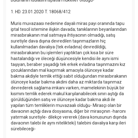
1. HD. 23.01.2020 T. 18068/412
Muris muvazaası nedenine dayalı miras payı oranında tapu
iptal tescil istemine ilişkin davada; tanıklarının beyanlarından
mirasbırakanın mal satmaya ihtiyacının olmadığı, satış
suretiyle dava dışına devredilen taşınmazların hiç
kullanılmadan davalıya (tek evladına) devredildiği,
mirasbırakanın bu işlemleri yaptıktan çok kısa bir süre
hastalandığı ve öleceği düşüncesiyle kendisi ile aynı ismi
taşıyan, beraber yaşadığı tek erkek evladına taşınmazını kız
çocuklarından mal kaçırmak amacıyla ölünceye kadar
bakma akdiyle temlik ettiği sabit olduğundan mirasbırakanın
ölünceye kadar bakma akdini daha az miktarda taşınmaz
devrederek sağlama imkanı varken, mamelekinin büyük bir
kısmını temlik ederek makul karşılanabilecek sınırı aştığı da
görüldüğünden satış ve ölünceye kadar bakma akdi ile
yapılan tüm temliklerin muvazaalı olduğu- Mirasçı olan bir
davacının açtığı dava dosyasına, diğer bir mirasçının -harcını
yatırmak suretiyle- dilekçe vererek (dava konusunun dışında
davacının talebi ile aynı nitelikteki) talebini davalıya karşı ileri
sürebileceği-