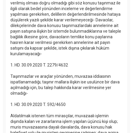
verilmiş olması doğru olmadığı gibi söz konusu taşınmaz ile
ilgili olarak bedel yönünden inceleme ve değerlendirme
yapılması gerekirken, delillerin değerlendirilmesinde hataya
düşülerek yazılı şekilde karar verilemeyeceği- Davacılar,
dilekçelerinde dava konusu taşınmazlardaki annelerine ait
payın satışına ilişkin bir istemde bulunmadıklarına ve taleple
bağlılık ilkesine göre, davacıların temlike konu paylarına
hasren karar verilmesi gerekirken annelerine ait payın
satışını da kapsar şekilde, istek dışına çıkılarak hüküm
kurulamayacağı-
1. HD. 30.09.2020 T. 2279/4632
Taşınmazlar ve araçlar yönünden, muvazaa iddiasının
ispatlanamadığı; taşınır mallara ilişkin ise usulünce bir dava
açılmadığı için, bu talep hakkında karar verilmesine yer
olmadığı-
1. HD. 30.09.2020 T. 592/4650
Aldatılmak istenen tüm mirasçılar, muvazaalı işlemin
dışında kalan ve zararlarına işlem yapılan üçüncü kişi olup;
muris muvazaasına dayalı davalarda, dava konusu hak
halefiyet yolu ile muristen geçmesine rağmen; dava açma