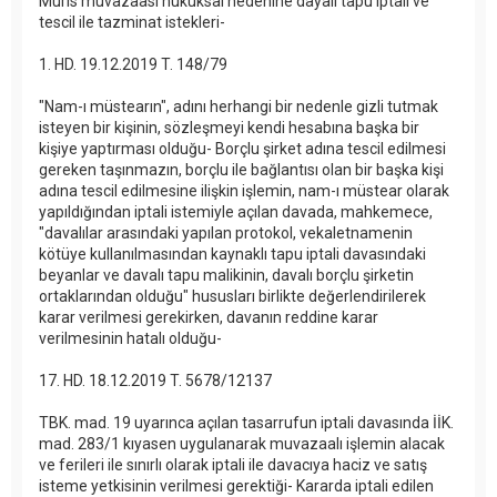
Muris muvazaası hukuksal nedenine dayalı tapu iptali ve
tescil ile tazminat istekleri-
1. HD. 19.12.2019 T. 148/79
"Nam-ı müstearın", adını herhangi bir nedenle gizli tutmak
isteyen bir kişinin, sözleşmeyi kendi hesabına başka bir
kişiye yaptırması olduğu- Borçlu şirket adına tescil edilmesi
gereken taşınmazın, borçlu ile bağlantısı olan bir başka kişi
adına tescil edilmesine ilişkin işlemin, nam-ı müstear olarak
yapıldığından iptali istemiyle açılan davada, mahkemece,
"davalılar arasındaki yapılan protokol, vekaletnamenin
kötüye kullanılmasından kaynaklı tapu iptali davasındaki
beyanlar ve davalı tapu malikinin, davalı borçlu şirketin
ortaklarından olduğu" hususları birlikte değerlendirilerek
karar verilmesi gerekirken, davanın reddine karar
verilmesinin hatalı olduğu-
17. HD. 18.12.2019 T. 5678/12137
TBK. mad. 19 uyarınca açılan tasarrufun iptali davasında İİK.
mad. 283/1 kıyasen uygulanarak muvazaalı işlemin alacak
ve ferileri ile sınırlı olarak iptali ile davacıya haciz ve satış
isteme yetkisinin verilmesi gerektiği- Kararda iptali edilen