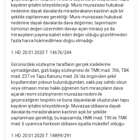
kaydının iptalini isteyebileceği- Muris muvazaası hukuksal
nedenine dayalı davalarda mirasbırakanın kastının açık bir
şekilde saptanması gerektiği- Muris muvazaası hukuksal
nedenine dayalı davalarda dava değerinin, taşınmazın
tümünün değeri üzerinden davayı açan mirasçı ya da
mirasçıların payına isabet eden değer olduğu gözetilmeden
fazla harca hükmedilmesi doğru olmadığı-
1. HD. 20.01.2020 T. 14676/244
Görünürdeki sözleşme tarafların gerçek iradelerine
uymadığından, gizli bağış sözleşmesi de TMK mad. 706, TBK
mad. 237 ve Tapu Kanunu mad. 26.'da öngörülen şekil
koşullarından yoksun bulunduğundan, saklı pay sahibi olsun
veya olmasın miras hakkı çiğnenen tüm mirasçıların dava
açarak resmi sözleşmenin muvazaa nedeni ile
geçersizliğinin tespitini ve buna dayanılarak oluşturulan tapu
kaydının iptalini isteyebileceği- Muvazaa iddiasına dayalı
davalarda mirasbırakanın kastının açık bir şekilde
saptanması gerektiği, bu kapsamda, HMK mad. 190 ile TMK
mad. 6 uyarınca herkesin iddiasını ispatla mükellef olduğu-
1. HD. 20.01.2020 T. 14899/291