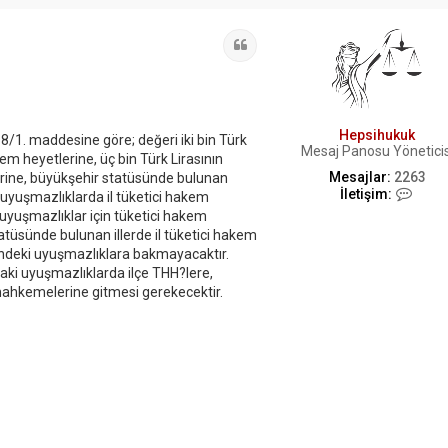
Alıntı
Hepsihukuk
/1. maddesine göre; değeri iki bin Türk
Mesaj Panosu Yöneticis
em heyetlerine, üç bin Türk Lirasının
Mesajlar:
2263
erine, büyükşehir statüsünde bulunan
İ
İletişim:
aki uyuşmazlıklarda il tüketici hakem
l
uyuşmazlıklar için tüketici hakem
e
tüsünde bulunan illerde il tüketici hakem
t
tündeki uyuşmazlıklara bakmayacaktır.
i
ş
daki uyuşmazlıklarda ilçe THH?lere,
i
mahkemelerine gitmesi gerekecektir.
m
H
e
p
s
i
h
u
k