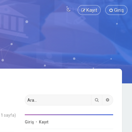
Kayıt
Giriş
Ara
Gelişmiş a
m
1
sayfa)
Giriş
•
Kayıt