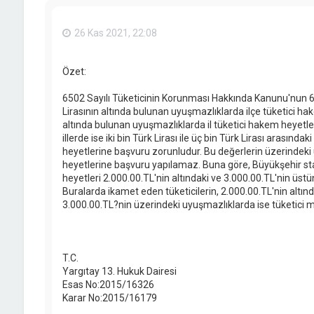
26 Kas 2021, 22:08
Özet:
6502 Sayılı Tüketicinin Korunması Hakkında Kanunu'nun 68
Lirasının altında bulunan uyuşmazlıklarda ilçe tüketici hak
altında bulunan uyuşmazlıklarda il tüketici hakem heyetl
illerde ise iki bin Türk Lirası ile üç bin Türk Lirası arasınd
heyetlerine başvuru zorunludur. Bu değerlerin üzerindeki 
heyetlerine başvuru yapılamaz. Buna göre, Büyükşehir sta
heyetleri 2.000.00.TL'nin altındaki ve 3.000.00.TL'nin üs
Buralarda ikamet eden tüketicilerin, 2.000.00.TL'nin altın
3.000.00.TL?nin üzerindeki uyuşmazlıklarda ise tüketici 
T.C.
Yargıtay 13. Hukuk Dairesi
Esas No:2015/16326
Karar No:2015/16179