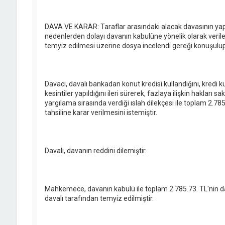
DAVA VE KARAR: Taraflar arasındaki alacak davasının yap
nedenlerden dolayı davanın kabulüne yönelik olarak veril
temyiz edilmesi üzerine dosya incelendi gereği konuşulu
Davacı, davalı bankadan konut kredisi kullandığını, kredi 
kesintiler yapıldığını ileri sürerek, fazlaya ilişkin hakları 
yargılama sırasında verdiği ıslah dilekçesi ile toplam 2.785.
tahsiline karar verilmesini istemiştir.
Davalı, davanın reddini dilemiştir.
Mahkemece, davanın kabulü ile toplam 2.785.73. TL'nin dav
davalı tarafından temyiz edilmiştir.