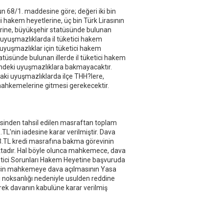
n 68/1. maddesine göre; değeri iki bin
i hakem heyetlerine, üç bin Türk Lirasının
erine, büyükşehir statüsünde bulunan
aki uyuşmazlıklarda il tüketici hakem
uyuşmazlıklar için tüketici hakem
tüsünde bulunan illerde il tüketici hakem
tündeki uyuşmazlıklara bakmayacaktır.
daki uyuşmazlıklarda ilçe THH?lere,
mahkemelerine gitmesi gerekecektir.
isinden tahsil edilen masraftan toplam
L'nin iadesine karar verilmiştir. Dava
5.73.TL kredi masrafına bakma görevinin
ktadır. Hal böyle olunca mahkemece, dava
etici Sorunları Hakem Heyetine başvuruda
 için mahkemeye dava açılmasının Yasa
 noksanlığı nedeniyle usulden reddine
lerek davanın kabulüne karar verilmiş