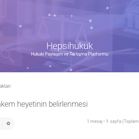
Hepsihukuk
Hukuki Paylaşım ve Tartışma Platformu
kları
kem heyetinin belirlenmesi
1 mesaj •
1
. sayfa (Topla
Ara
Gelişmiş arama