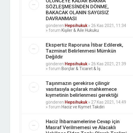
ÖLÜNCEYE KADAR BAKMA
SÖZLEŞMESİNDEN DÖNME,
BAKACAK OLANIN SAYGISIZ
DAVRANMASI
gönderen
Hepsihukuk
»
26 Kas 2021, 11:34
» forum
Kişiler & Aile Hukuku
Ekspertiz Raporuna İtibar Edilerek,
Tazminat Belirlenmesi Mümkün
Değildir
gönderen
Hepsihukuk
»
26 Kas 2021, 21:39
» forum
Borçlar & Ticaret & İş
Taşınmazın gerekirse çilingir
vasıtasıyla açılarak mahkemece
kıymetinin belirlenmesi gerektiği
gönderen
Hepsihukuk
»
27 Kas 2021, 14:49
» forum
Haciz ve Kıymet Takdiri
Haciz İhbarnamelerine Cevap için
Masraf Verilmemesi ve Alacaklı