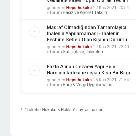
Vekilince Elden Toplu Olarak Teslimi
gönderen
Hepsihukuk
»
27 Kas 2021, 20:54
» forum
Haciz ve Kıymet Takdiri
Masraf Olmadığından Tamamlayıcı
İhalenin Yapılamaması - İhalenin
Feshine Sebep Olan Kişinin Durumu
gönderen
Hepsihukuk
»
27 Kas 2021, 22:40
» forum
Satış (ihale) İşlemleri
Fazla Alınan Cezaevi Yapı Pulu
Harcının İadesine ilişkin Kısa Bir Bilgi
gönderen
Hepsihukuk
»
25 Kas 2021, 21:54
» forum
Harç & Vergi Uygulamaları
“Tüketici Hukuku & Hakları” sayfasına dön