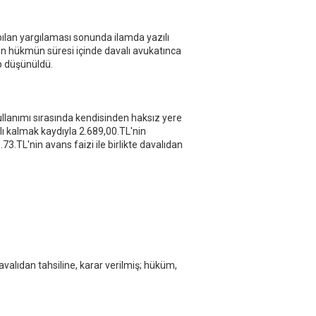
u
k
ılan yargılaması sonunda ilamda yazılı
en hükmün süresi içinde davalı avukatınca
p düşünüldü.
kullanımı sırasında kendisinden haksız yere
saklı kalmak kaydıyla 2.689,00.TL'nin
73.TL'nin avans faizi ile birlikte davalıdan
alıdan tahsiline, karar verilmiş; hüküm,