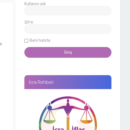
Kullanıcı adı:
Şifre:
Beni hatırla
i
İcra Rehberi