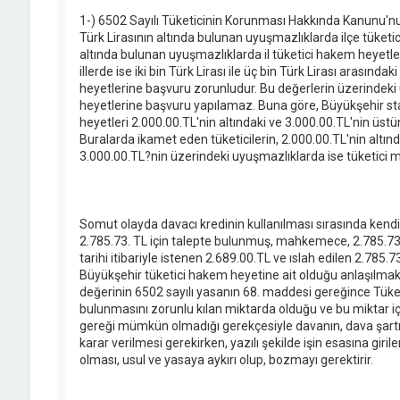
1-) 6502 Sayılı Tüketicinin Korunması Hakkında Kanunu'nu
Türk Lirasının altında bulunan uyuşmazlıklarda ilçe tüketic
altında bulunan uyuşmazlıklarda il tüketici hakem heyetl
illerde ise iki bin Türk Lirası ile üç bin Türk Lirası arasınd
heyetlerine başvuru zorunludur. Bu değerlerin üzerindeki 
heyetlerine başvuru yapılamaz. Buna göre, Büyükşehir sta
heyetleri 2.000.00.TL'nin altındaki ve 3.000.00.TL'nin üs
Buralarda ikamet eden tüketicilerin, 2.000.00.TL'nin altın
3.000.00.TL?nin üzerindeki uyuşmazlıklarda ise tüketici 
Somut olayda davacı kredinin kullanılması sırasında kend
2.785.73. TL için talepte bulunmuş, mahkemece, 2.785.73.T
tarihi itibariyle istenen 2.689.00.TL ve ıslah edilen 2.78
Büyükşehir tüketici hakem heyetine ait olduğu anlaşılma
değerinin 6502 sayılı yasanın 68. maddesi gereğince Tük
bulunmasını zorunlu kılan miktarda olduğu ve bu miktar
gereği mümkün olmadığı gerekçesiyle davanın, dava şartı
karar verilmesi gerekirken, yazılı şekilde işin esasına giri
olması, usul ve yasaya aykırı olup, bozmayı gerektirir.