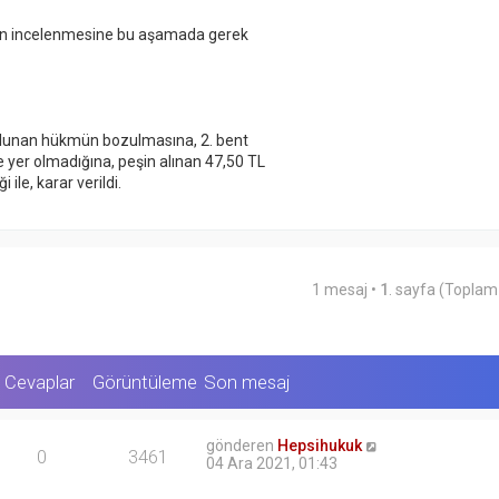
ının incelenmesine bu aşamada gerek
olunan hükmün bozulmasına, 2. bent
e yer olmadığına, peşin alınan 47,50 TL
ile, karar verildi.
1 mesaj •
1
. sayfa (Topla
Cevaplar
Görüntüleme
Son mesaj
gönderen
Hepsihukuk
0
3461
04 Ara 2021, 01:43