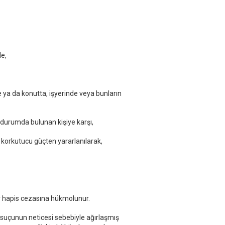
u
k
le,
e ya da konutta, işyerinde veya bunların
urumda bulunan kişiye karşı,
ı korkutucu güçten yararlanılarak,
ar hapis cezasına hükmolunur.
suçunun neticesi sebebiyle ağırlaşmış