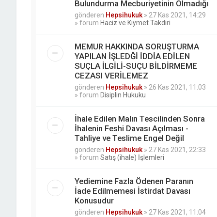
Bulundurma Mecburiyetinin Olmadığı
gönderen
Hepsihukuk
»
27 Kas 2021, 14:29
» forum
Haciz ve Kıymet Takdiri
MEMUR HAKKINDA SORUŞTURMA
YAPILAN İŞLEDĞİ İDDİA EDİLEN
SUÇLA İLGİLİ-SUÇU BİLDİRMEME
CEZASI VERİLEMEZ
gönderen
Hepsihukuk
»
26 Kas 2021, 11:03
» forum
Disiplin Hukuku
İhale Edilen Malın Tescilinden Sonra
İhalenin Feshi Davası Açılması -
Tahliye ve Teslime Engel Değil
gönderen
Hepsihukuk
»
27 Kas 2021, 22:33
» forum
Satış (ihale) İşlemleri
Yediemine Fazla Ödenen Paranın
İade Edilmemesi İstirdat Davası
Konusudur
gönderen
Hepsihukuk
»
27 Kas 2021, 11:04