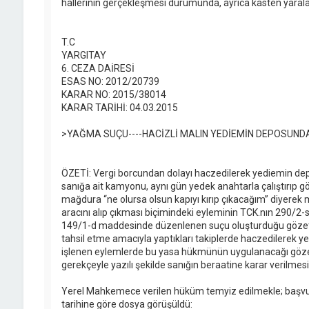
hallerinin gerçekleşmesi durumunda, ayrıca kasten yarala
T.C
YARGITAY
6. CEZA DAİRESİ
ESAS NO: 2012/20739
KARAR NO: 2015/38014
KARAR TARİHİ: 04.03.2015
>YAĞMA SUÇU----HACİZLİ MALIN YEDİEMİN DEPOSUND
ÖZETİ: Vergi borcundan dolayı haczedilerek yediemin de
sanığa ait kamyonu, aynı gün yedek anahtarla çalıştırıp
mağdura “ne olursa olsun kapıyı kırıp çıkacağım” diyere
aracını alıp çıkması biçimindeki eyleminin TCK.nın 290/2
149/1-d maddesinde düzenlenen suçu oluşturduğu gözetilm
tahsil etme amacıyla yaptıkları takiplerde haczedilerek y
işlenen eylemlerde bu yasa hükmünün uygulanacağı göze
gerekçeyle yazılı şekilde sanığın beraatine karar verilmes
Yerel Mahkemece verilen hüküm temyiz edilmekle; başvuru
tarihine göre dosya görüşüldü: