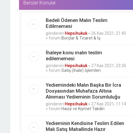
Benzer Konular
Bedeli Ödenen Malın Teslim
Edilmemesi
gönderen
Hepsihukuk
»
26 Kas 2021, 21:40
» forum
Borçlar & Ticaret & İş
İhaleye konu malın teslim
edilememesi
gönderen
Hepsihukuk
»
27 Kas 2021, 23:26
» forum
Satış (ihale) İşlemleri
Yediemindeki Malın Başka Bir İcra
Dosyasından Muhafaza Altına
Alınması Yedieminin Sorumluluğu
gönderen
Hepsihukuk
»
27 Kas 2021, 11:14
» forum
Haciz ve Kıymet Takdiri
Yedieminin Kendisine Teslim Edilen
Malı Satış Mahallinde Hazır