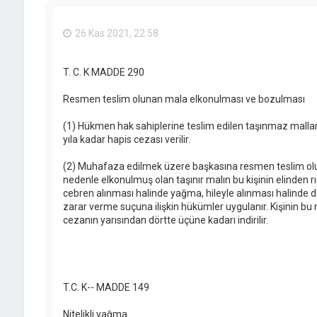
26 Kas 2021, 22:58
T. C. K MADDE 290
Resmen teslim olunan mala elkonulması ve bozulması
(1) Hükmen hak sahiplerine teslim edilen taşınmaz malla
yıla kadar hapis cezası verilir.
(2) Muhafaza edilmek üzere başkasına resmen teslim oluna
nedenle elkonulmuş olan taşınır malın bu kişinin elinden rız
cebren alınması halinde yağma, hileyle alınması halinde do
zarar verme suçuna ilişkin hükümler uygulanır. Kişinin bu 
cezanın yarısından dörtte üçüne kadarı indirilir.
T.C. K-- MADDE 149
Nitelikli yağma