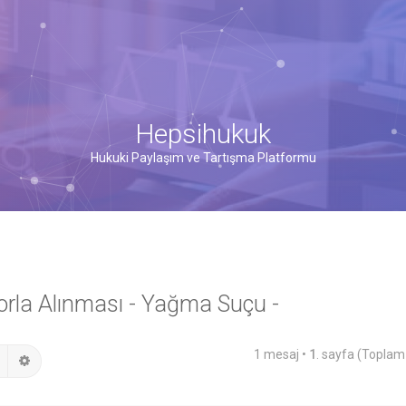
Hepsihukuk
Hukuki Paylaşım ve Tartışma Platformu
Zorla Alınması - Yağma Suçu -
1 mesaj •
1
. sayfa (Topla
Ara
Gelişmiş arama