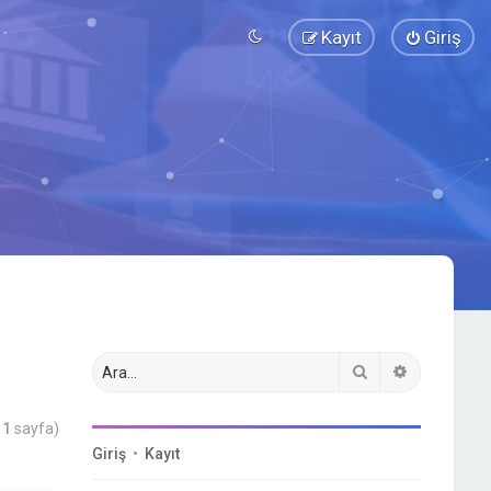
Kayıt
Giriş
Ara
Gelişmiş a
m
1
sayfa)
Giriş
•
Kayıt