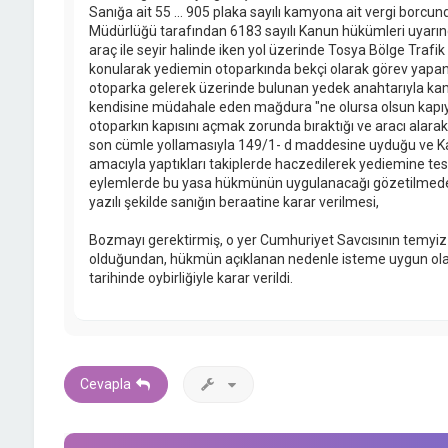
Sanığa ait 55 ... 905 plaka sayılı kamyona ait vergi borcun
Müdürlüğü tarafından 6183 sayılı Kanun hükümleri uyarın
araç ile seyir halinde iken yol üzerinde Tosya Bölge Trafik
konularak yediemin otoparkında bekçi olarak görev yapan 
otoparka gelerek üzerinde bulunan yedek anahtarıyla kam
kendisine müdahale eden mağdura "ne olursa olsun kapıyı
otoparkın kapısını açmak zorunda bıraktığı ve aracı alara
son cümle yollamasıyla 149/1- d maddesine uyduğu ve Kam
amacıyla yaptıkları takiplerde haczedilerek yediemine tesl
eylemlerde bu yasa hükmünün uygulanacağı gözetilmede
yazılı şekilde sanığın beraatine karar verilmesi,
Bozmayı gerektirmiş, o yer Cumhuriyet Savcısının temyiz i
olduğundan, hükmün açıklanan nedenle isteme uygun o
tarihinde oybirliğiyle karar verildi.
Cevapla