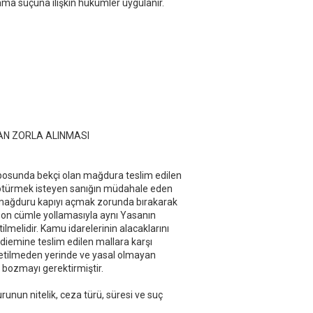
ma suçuna ilişkin hükümler uygulanır.
AN ZORLA ALINMASI
posunda bekçi olan mağdura teslim edilen
 götürmek isteyen sanığın müdahale eden
k mağduru kapıyı açmak zorunda bırakarak
-son cümle yollamasıyla aynı Yasanın
elidir. Kamu idarelerinin alacaklarını
ediemine teslim edilen mallara karşı
tilmeden yerinde ve yasal olmayan
i bozmayı gerektirmiştir.
nun nitelik, ceza türü, süresi ve suç