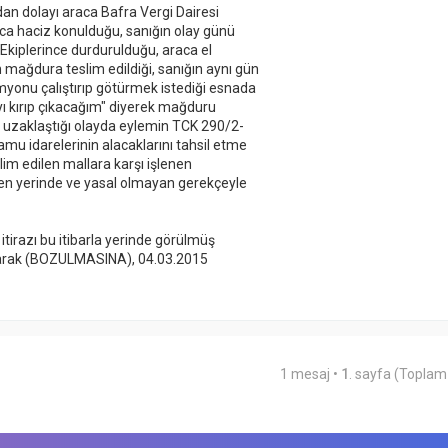
dan dolayı araca Bafra Vergi Dairesi
ca haciz konulduğu, sanığın olay günü
 Ekiplerince durdurulduğu, araca el
mağdura teslim edildiği, sanığın aynı gün
yonu çalıştırıp götürmek istediği esnada
 kırıp çıkacağım" diyerek mağduru
k uzaklaştığı olayda eylemin TCK 290/2-
u idarelerinin alacaklarını tahsil etme
im edilen mallara karşı işlenen
n yerinde ve yasal olmayan gerekçeyle
tirazı bu itibarla yerinde görülmüş
larak (BOZULMASINA), 04.03.2015
1 mesaj •
1
. sayfa (Topla