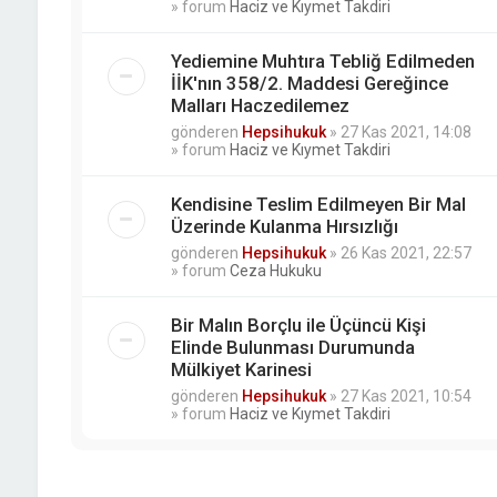
» forum
Haciz ve Kıymet Takdiri
Yediemine Muhtıra Tebliğ Edilmeden
İİK'nın 358/2. Maddesi Gereğince
Malları Haczedilemez
gönderen
Hepsihukuk
»
27 Kas 2021, 14:08
» forum
Haciz ve Kıymet Takdiri
Kendisine Teslim Edilmeyen Bir Mal
Üzerinde Kulanma Hırsızlığı
gönderen
Hepsihukuk
»
26 Kas 2021, 22:57
» forum
Ceza Hukuku
Bir Malın Borçlu ile Üçüncü Kişi
Elinde Bulunması Durumunda
Mülkiyet Karinesi
gönderen
Hepsihukuk
»
27 Kas 2021, 10:54
» forum
Haciz ve Kıymet Takdiri