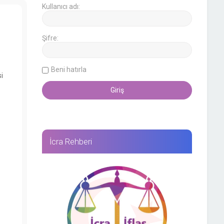
Kullanıcı adı:
Şifre:
Beni hatırla
i
İcra Rehberi