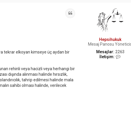
Alıntı
Hepsihukuk
Mesaj Panosu Yöneticis
Mesajlar:
2263
ra tekrar elkoyan kimseye üç aydan bir
İ
İletişim:
l
e
n rehinli veya hacizli veya herhangi bir
t
ası dışında alınması halinde hırsızlık,
i
ş
landırıcılık, tahrip edilmesi halinde mala
i
malın sahibi olması halinde, verilecek
m
H
e
p
s
i
h
u
k