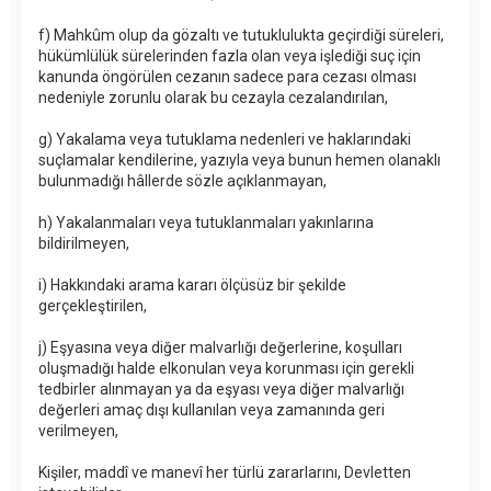
f) Mahkûm olup da gözaltı ve tutuklulukta geçirdiği süreleri,
hükümlülük sürelerinden fazla olan veya işlediği suç için
kanunda öngörülen cezanın sadece para cezası olması
nedeniyle zorunlu olarak bu cezayla cezalandırılan,
g) Yakalama veya tutuklama nedenleri ve haklarındaki
suçlamalar kendilerine, yazıyla veya bunun hemen olanaklı
bulunmadığı hâllerde sözle açıklanmayan,
h) Yakalanmaları veya tutuklanmaları yakınlarına
bildirilmeyen,
i) Hakkındaki arama kararı ölçüsüz bir şekilde
gerçekleştirilen,
j) Eşyasına veya diğer malvarlığı değerlerine, koşulları
oluşmadığı halde elkonulan veya korunması için gerekli
tedbirler alınmayan ya da eşyası veya diğer malvarlığı
değerleri amaç dışı kullanılan veya zamanında geri
verilmeyen,
Kişiler, maddî ve manevî her türlü zararlarını, Devletten