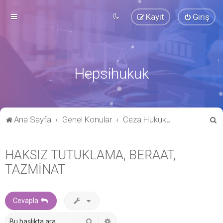
Kayıt
Giriş
Hepsihukuk
A
Ana Sayfa
Genel Konular
Ceza Hukuku
r
a
HAKSIZ TUTUKLAMA, BERAAT,
TAZMİNAT
Cevapla
Ara
Gelişmiş arama