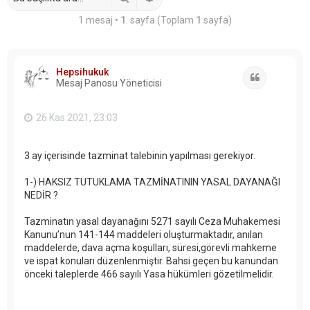
1 mesaj •
1
. sayfa (Toplam
1
sayfa)
Hepsihukuk
Alıntı
Mesaj Panosu Yöneticisi
26 Kas 2021, 23:03
3 ay içerisinde tazminat talebinin yapılması gerekiyor.
1-) HAKSIZ TUTUKLAMA TAZMİNATININ YASAL DAYANAĞI
NEDİR ?
Tazminatın yasal dayanağını 5271 sayılı Ceza Muhakemesi
Kanunu’nun 141-144 maddeleri oluşturmaktadır, anılan
maddelerde, dava açma koşulları, süresi,görevli mahkeme
ve ispat konuları düzenlenmiştir. Bahsi geçen bu kanundan
önceki taleplerde 466 sayılı Yasa hükümleri gözetilmelidir.