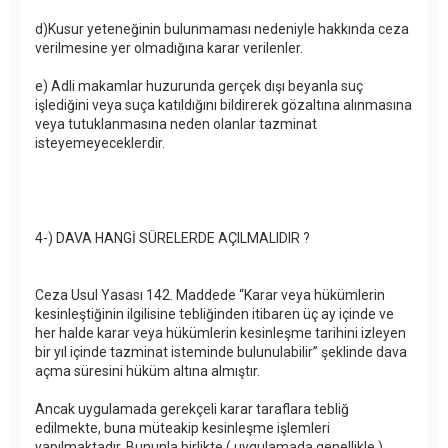
d)Kusur yeteneğinin bulunmaması nedeniyle hakkında ceza
verilmesine yer olmadığına karar verilenler.
e) Adli makamlar huzurunda gerçek dışı beyanla suç
işlediğini veya suça katıldığını bildirerek gözaltına alınmasına
veya tutuklanmasına neden olanlar tazminat
isteyemeyeceklerdir.
4-) DAVA HANGİ SÜRELERDE AÇILMALIDIR ?
Ceza Usul Yasası 142. Maddede “Karar veya hükümlerin
kesinleştiğinin ilgilisine tebliğinden itibaren üç ay içinde ve
her halde karar veya hükümlerin kesinleşme tarihini izleyen
bir yıl içinde tazminat isteminde bulunulabilir” şeklinde dava
açma süresini hüküm altına almıştır.
Ancak uygulamada gerekçeli karar taraflara tebliğ
edilmekte, buna müteakip kesinleşme işlemleri
yapılmaktadır. Bununla birlikte ( uygulamada genellikle )