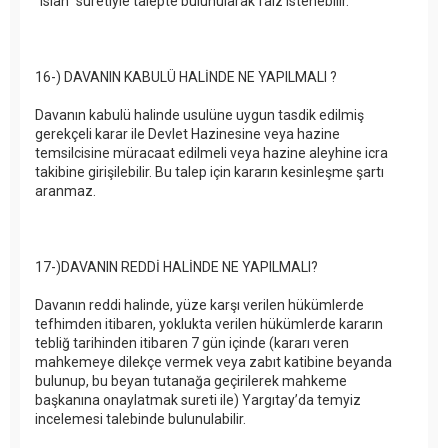
"ıslah" suretiyle talepte bulunularak faiz istenebilir.
16-) DAVANIN KABULÜ HALİNDE NE YAPILMALI ?
Davanın kabulü halinde usulüne uygun tasdik edilmiş
gerekçeli karar ile Devlet Hazinesine veya hazine
temsilcisine müracaat edilmeli veya hazine aleyhine icra
takibine girişilebilir. Bu talep için kararın kesinleşme şartı
aranmaz.
17-)DAVANIN REDDİ HALİNDE NE YAPILMALI?
Davanın reddi halinde, yüze karşı verilen hükümlerde
tefhimden itibaren, yoklukta verilen hükümlerde kararın
tebliğ tarihinden itibaren 7 gün içinde (kararı veren
mahkemeye dilekçe vermek veya zabıt katibine beyanda
bulunup, bu beyan tutanağa geçirilerek mahkeme
başkanına onaylatmak sureti ile) Yargıtay’da temyiz
incelemesi talebinde bulunulabilir.