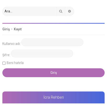
Ara
Gelişmiş arama
Giriş
•
Kayıt
Kullanıcı adı:
Şifre:
Beni hatırla
İcra Rehberi