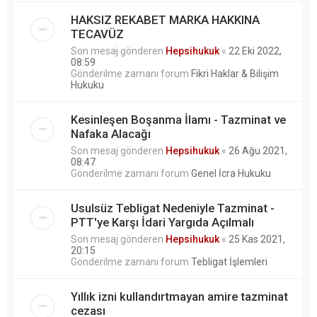
HAKSIZ REKABET MARKA HAKKINA
TECAVÜZ
Son mesaj gönderen
Hepsihukuk
«
22 Eki 2022,
08:59
Gönderilme zamanı forum
Fikri Haklar & Bilişim
Hukuku
Kesinleşen Boşanma İlamı - Tazminat ve
Nafaka Alacağı
Son mesaj gönderen
Hepsihukuk
«
26 Ağu 2021,
08:47
Gönderilme zamanı forum
Genel İcra Hukuku
Usulsüz Tebligat Nedeniyle Tazminat -
PTT'ye Karşı İdari Yargıda Açılmalı
Son mesaj gönderen
Hepsihukuk
«
25 Kas 2021,
20:15
Gönderilme zamanı forum
Tebligat İşlemleri
Yıllık izni kullandırtmayan amire tazminat
cezası