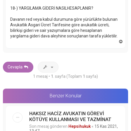
18-) YARGILAMA GİDERİ NASILHESAPLANIR?
Davanın red veya kabul durumuna göre yürürlükte bulunan
Avukatlık Asgari Ücret Tarifesine göre avukatlık ücreti,
bilirkişi gideri ve sair yazışmalara göre hesaplanan
yargılama gideri dava aleyhine sonuçlanan tarafa yükletilir.
B
a
ş
a
d
ö
Cevapla
n
1 mesaj •
1
. sayfa (Toplam
1
sayfa)
Benzer Konular
HAKSIZ HACİZ AVUKATIN GÖREVİ
KÖTÜYE KULLANMASI VE TAZMİNAT
Son mesaj gönderen
Hepsihukuk
«
15 Kas 2021,
13:47