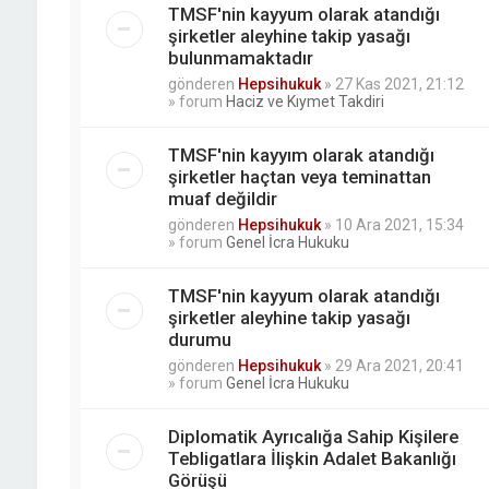
TMSF'nin kayyum olarak atandığı
şirketler aleyhine takip yasağı
bulunmamaktadır
gönderen
Hepsihukuk
»
27 Kas 2021, 21:12
» forum
Haciz ve Kıymet Takdiri
TMSF'nin kayyım olarak atandığı
şirketler haçtan veya teminattan
muaf değildir
gönderen
Hepsihukuk
»
10 Ara 2021, 15:34
» forum
Genel İcra Hukuku
TMSF'nin kayyum olarak atandığı
şirketler aleyhine takip yasağı
durumu
gönderen
Hepsihukuk
»
29 Ara 2021, 20:41
» forum
Genel İcra Hukuku
Diplomatik Ayrıcalığa Sahip Kişilere
Tebligatlara İlişkin Adalet Bakanlığı
Görüşü