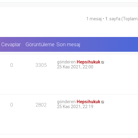
1 mesaj •
1
. sayfa (Topla
Cevaplar
Görüntüleme
Son mesaj
gönderen
Hepsihukuk
0
3305
25 Kas 2021, 22:00
gönderen
Hepsihukuk
0
2802
25 Kas 2021, 22:19