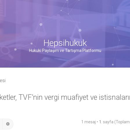
Hepsihukuk
Hukuki Paylaşım ve Tartışma Platformu
esi
ketler, TVF’nin vergi muafiyet ve istisnalar
1 mesaj •
1
. sayfa (Topla
Ara
Gelişmiş arama