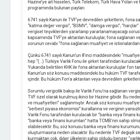
Hazine’ye ait hisseleri, Türk Telekom, Türk Hava Yoları v
programında bulunan payları.
6741 sayılı Kanun ile TVF’ye devredilen şirketlerin, fona sa
“katma değer vergisi”, “BSMV”, “damga vergisi”, “harçlar”
vergisel teşviklerden yararlanıp yararlanamayacağı sorusu 
kapsamında TVF’ye aktarılan kuruluşlar, fona sağlanan ver
sorunun cevabı “fona sağlanan muafiyet ve istisnalardan
Çünkü 6741 sayılı Kanun’un 8’inci maddesindeki “muafiyet v
hep “(…) Türkiye Varlık Fonu ile şirket tarafından kurulacak 
Yukarıda belirtilen KHK ile fona aktarılan kuruluşlar fon t
Kanun’un söz konusu maddesindeki bu hüküm TVF tarafında
içindir. Bu hüküm Fon’a aktarılan veya devredilen şirketl
Sorumlu vergicilik bakışı ile Varlık Fonu’na sağlanan vergis
TVF özel olarak kurulmuş ikinci bir Hazine gibidir. Bu nede
ve muafiyetleri” sağlanmıştır. Ancak söz konusu muafiyet 
“serbest piyasa ekonomisi” kurallarına ve verginin yansızlığ
Varlık Fonu tarafından kurulacak bir “banka veya finans 
“banka veya finans kurumları” hatta TCMB’nin sahip olmad
olabilecektir. Bu, söz konusu banka veya finans kurumun
oluşturmasına neden olacaktır. Bu nedenle TVF değişik sek
kurmaktan çok, diğer ülkelerin sahip olduğu benzer “varlık 