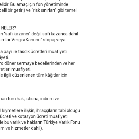
melidir. Bu amaç için fon yönetiminde
i bir getiri) ve “risk sınırları” gibi temel
 NELER?
 “safi kazancı” değil, safi kazanca dahil
urumlar Vergisi Kanunu” stopaj veya
a payı ile tasdik ücretleri muafiyeti.
yeti.
astro döner sermaye bedellerinden ve her
etleri muafiyeti.
e ilgili düzenlenen tüm kâğıtlar için
nan tüm hak, istisna, indirim ve
l kıymetlere ilişkin, ihraççıların tabi olduğu
creti ve kotasyon ücreti muafiyeti.
ile bu varlık ve hakların Türkiye Varlık Fonu
im ve hizmetler dahil).