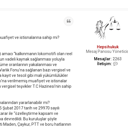
Alıntı
muafiyet ve istisnalarına sahip mi?
Hepsihukuk
Mesaj Panosu Yöneticis
) amacı “kalkınmanın lokomotifi olan reel
Mesajlar:
2263
 uzun vadeli kaynak sağlanması yoluyla
İ
İletişim:
yüme oranlarının yakalanması ve
l
 Varlık Fonu’na sağlanan bazı vergisel ve
e
 kayıt ve tescil gibi mali yükümlülükler
t
ı’na verilmemiş muafiyet ve istisnalar
i
ş
 vergisel teşvikler T.C Hazinesi’nin sahip
i
m
H
nalarından yararlanabilir mi?
e
 Şubat 2017 tarih ve 29970 sayılı
p
s
arar ile “özelleştirme kapsam ve
i
a devredildi. Bu kuruluşlar şöyle
h
Eti Maden, Çaykur, PTT ve boru hatlarının
u