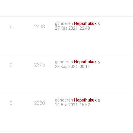
gönderen
Hepsihukuk
0
2403
27 Kas 2021, 22:48
gönderen
Hepsihukuk
0
2375
28 Kas 2021, 00:11
gönderen
Hepsihukuk
0
2320
10 Ara 2021, 15:52