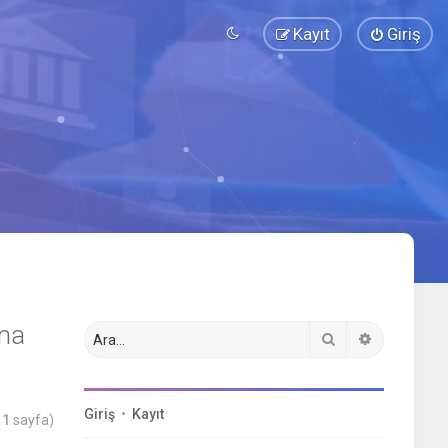
Kayıt
Giriş
ına
Ara
Gelişmiş a
Giriş
•
Kayıt
m
1
sayfa)