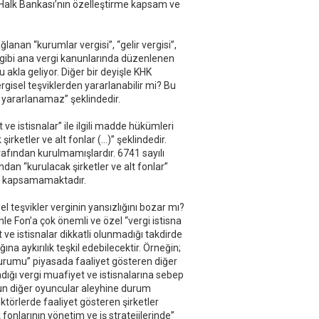
e Halk Bankası’nın özelleştirme kapsam ve
k
u
k
ğlanan “kurumlar vergisi”, “gelir vergisi”,
 gibi ana vergi kanunlarında düzenlenen
akla geliyor. Diğer bir deyişle KHK
gisel teşviklerden yararlanabilir mi? Bu
 yararlanamaz” şeklindedir.
e istisnalar” ile ilgili madde hükümleri
şirketler ve alt fonlar (…)” şeklindedir.
arafından kurulmamışlardır. 6741 sayılı
n “kurulacak şirketler ve alt fonlar”
eri kapsamamaktadır.
el teşvikler verginin yansızlığını bozar mı?
nle Fon’a çok önemli ve özel “vergi istisna
ve istisnalar dikkatli olunmadığı takdirde
ına aykırılık teşkil edebilecektir. Örneğin;
kurumu” piyasada faaliyet gösteren diğer
ığı vergi muafiyet ve istisnalarına sebep
un diğer oyuncular aleyhine durum
törlerde faaliyet gösteren şirketler
fonlarının yönetim ve iş stratejilerinde”