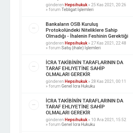
gönderen
Hepsihukuk
»
25 Kas 2021, 20:26
» forum
Tebligat İşlemleri
Bankaların OSB Kuruluş
Protokolündeki Niteliklere Sahip
Olmadığı - İhalenin Feshinin Gerektiği
gönderen
Hepsihukuk
»
27 Kas 2021, 22:48
» forum
Satış (ihale) İşlemleri
İCRA TAKİBİNİN TARAFLARININ DA
TARAF EHLIYETİNE SAHİP
OLMALARI GEREKİR
gönderen
Hepsihukuk
»
28 Kas 2021, 00:11
» forum
Genel İcra Hukuku
İCRA TAKİBİNİN TARAFLARININ DA
TARAF EHLIYETİNE SAHİP
OLMALARI GEREKİR
gönderen
Hepsihukuk
»
10 Ara 2021, 15:52
» forum
Genel İcra Hukuku