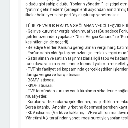
olduğu gibi sahip olduğu “fonların yönetimi” ile iştigal et
“yatırım getiri hedefi” (örneğin enfl asyondan arındırılmış bell
ilkeler belirleyerek bir portföy oluşturup yönetmelidir.
TÜRKİYE VARLIK FONU’NA SAĞLANAN VERGİ TEŞVİKLERİ
- Gelir ve kurumlar vergisinden muafiyet (Bu sadece Fon’un
gelirler üzerinden yapılacak “Gelir Vergisi Kanunu” ile “K
kesintiler için de geçerli).
- Belediye Gelirleri Kanunu gereği alınan vergi, harç, katılm
- Fon’un sahip olduğu taşınmazlar için emlak vergisi muafi
- Satın alınan ve satılan taşınmazlarla ilgili tapu ve kad
türlü dava ve icra işlemlerinde teminat yatırma mükellefiy
- TVF’nin faaliyetleri kapsamında gerçekleştirilen işlemlerl
damga vergisi ve harç istisnası.
- BSMV istisnası.
- KKDF istisnası.
- TVF tarafından kurulan varlık kiralama şirketlerine sağla
muafiyetler.
- Kurulan varlık kiralama şirketlerinin, ihraç ettikleri menku
Borsa İstanbul Anonim Şirketine ödenmesi gereken kayıt ü
- KDV istisnası (Varlık ve hakların, TVF ve alt fonlara devri 
Yönetimi AŞ. tarafından yönetilmesi suretiyle yapılan tesl