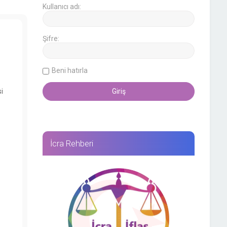
Kullanıcı adı:
Şifre:
Beni hatırla
i
İcra Rehberi