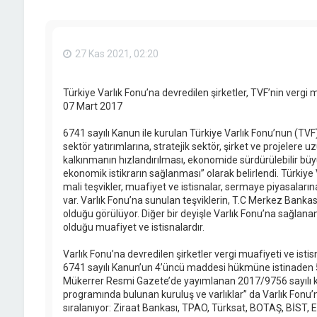
27 Kas 2021, 02:20
Türkiye Varlık Fonu’na devredilen şirketler, TVF’nin vergi 
07 Mart 2017
6741 sayılı Kanun ile kurulan Türkiye Varlık Fonu’nun (TVF
sektör yatırımlarına, stratejik sektör, şirket ve projelere
kalkınmanın hızlandırılması, ekonomide sürdürülebilir bü
ekonomik istikrarın sağlanması” olarak belirlendi. Türkiye
mali teşvikler, muafiyet ve istisnalar, sermaye piyasalarına
var. Varlık Fonu’na sunulan teşviklerin, T.C Merkez Bankas
olduğu görülüyor. Diğer bir deyişle Varlık Fonu’na sağlanan
olduğu muafiyet ve istisnalardır.
Varlık Fonu’na devredilen şirketler vergi muafiyeti ve istis
6741 sayılı Kanun’un 4’üncü maddesi hükmüne istinaden 5
Mükerrer Resmi Gazete’de yayımlanan 2017/9756 sayılı k
programında bulunan kuruluş ve varlıklar” da Varlık Fonu’n
sıralanıyor: Ziraat Bankası, TPAO, Türksat, BOTAŞ, BİST, 