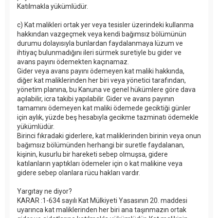
Katılmakla yükümlüdür.
c) Kat malikleri ortak yer veya tesisler üzerindeki kullanma
hakkından vazgeçmek veya kendi bağımsız bölümünün
durumu dolayısıyla bunlardan faydalanmaya lüzum ve
ihtiyaç bulunmadığını ileri sürmek suretiyle bu gider ve
avans payını ödemekten kaçınamaz.
Gider veya avans payını ödemeyen kat maliki hakkında,
diğer kat maliklerinden her biri veya yönetici tarafından,
yönetim planına, bu Kanuna ve genel hükümlere göre dava
açılabilir, icra takibi yapılabilir. Gider ve avans payının
tamamını ödemeyen kat maliki ödemede geciktiği günler
için aylık, yüzde beş hesabıyla gecikme tazminatı ödemekle
yükümlüdür.
Birinci fıkradaki giderlere, kat maliklerinden birinin veya onun
bağımsız bölümünden herhangi bir suretle faydalanan,
kişinin, kusurlu bir hareketi sebep olmuşsa, gidere
katılanların yaptıkları ödemeler için o kat malikine veya
gidere sebep olanlara rücu hakları vardır.
Yargıtay ne diyor?
KARAR :1-634 sayılı Kat Mülkiyeti Yasasının 20. maddesi
uyarınca kat maliklerinden her biri ana taşınmazın ortak