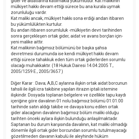
gider ve aidatlarına katılmakla yükümlüdür. Kat malikinin
mülkiyet hakkı devam ettiği sürece bu ana kurala uymak
zorunluluğu vardır.
Kat maliki ancak, mülkiyet hakkı sona erdiği andan itibaren
bu yükümlülükten kurtulur.
Bu andan itibaren sorumluluk -mülkiyetin devri tarihinden
sonra gerçekleşen ortak gider, aidat ve avans borçları için-
yeni malike aittir.
Kat malikinin bağımsız bölümünü bir başka şahsa
devretmesi durumunda ise kendi mülkiyet hakkı devam
ettiği sürece tahakkuk eden tüm ortak giderlerden sorumlu
olacağı muhakkaktır. (18 Hukuk Dairesi 14.04.2005 T.,
2005/1259 E., 2005/3657 )
Diğer Karar : Dava; A,B,C aylarına ilişkin ortak aidat borcunun
tahsili ile ilgili icra takibine yapılan itirazın iptali istemine
ilişkindir. Dosyada toplanan belgelere ve özellikle tapu kaydı
içeriğine göre davalının 01 nolu bağımsız bölümü 01.01.00
tarihinde satın aldığı takibe ve davaya konu edilen ortak
gider alacağının davalının bağımsız bölüm maliki olduğu
tarihten önceki aylara ilişkin bulunduğu anlaşılmaktadır.
Saptanan bu durum karşısında davalının, kat maliki olmadığı
dönemle ilgili ortak gider borcundan sorumlu tutulmayacağı
gözetilmeden davanın kabulü ile aleyhinde hüküm