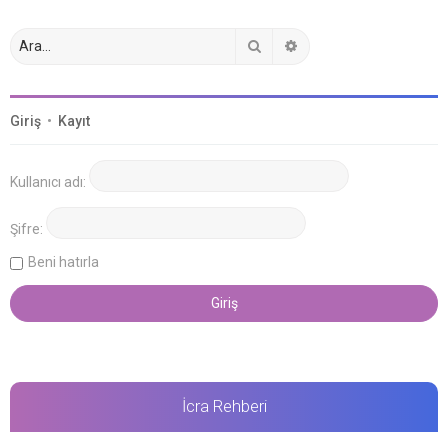
Ara
Gelişmiş arama
Giriş
•
Kayıt
Kullanıcı adı:
Şifre:
Beni hatırla
İcra Rehberi