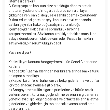
istemesi gerekir?
C-Satışı yapılan konutun size ait olduğu dönemlere ait
unutulan yada unutulmuş aidat borcu sonra ortaya
çıktığında yeni sahibi değil, eski sahibi ödemek zorundadır.
Dikkat edilmesi gereken şey; konutun devri esnasında
satılan şeyin bir hakolduğu,satışın sorumluluğu
içermediğidir. Hak devri ile sorumluluk birbirine
karıştırılmamalıdır. Söz konusu mülkiyet hakkın satışı iken
eskiye dönük sorumluluk devam eder. Kısaca bir hakkın
satışı vardır,bir sorumluluğun değil.
Yasa ne diyor?
Kat Mülkiyet Kanunu:Anagayrimenkulün Genel Giderlerine
Katılma
Madde 20: (Kat maliklerinden her biri aralarında başka türlü
anlaşma olmadıkça:
a) Kapıcı, kaloriferci, bahçıvan ve bekçi giderlerine ve bunlar
için toplanacak avansa eşit olarak;
b) Anagayrimenkulün sigorta primlerine ve bütün ortak
yerlerin bakım, koruma, güçlendirme ve onarım giderleri ile
yönetici aylığı gibi diğer giderlere ve ortak tesislerin işletme
giderlerine ve giderler için toplanacak avansa kendi arsa
payı oranında;