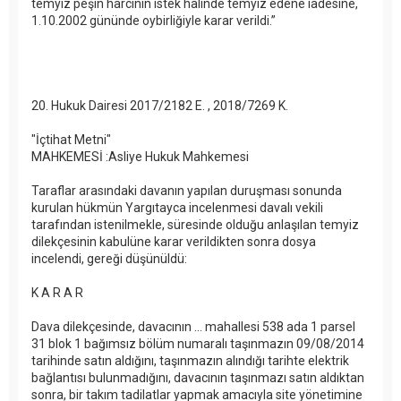
temyiz peşin harcının istek halinde temyiz edene iadesine,
1.10.2002 gününde oybirliğiyle karar verildi.”
20. Hukuk Dairesi 2017/2182 E. , 2018/7269 K.
"İçtihat Metni"
MAHKEMESİ :Asliye Hukuk Mahkemesi
Taraflar arasındaki davanın yapılan duruşması sonunda
kurulan hükmün Yargıtayca incelenmesi davalı vekili
tarafından istenilmekle, süresinde olduğu anlaşılan temyiz
dilekçesinin kabulüne karar verildikten sonra dosya
incelendi, gereği düşünüldü:
K A R A R
Dava dilekçesinde, davacının ... mahallesi 538 ada 1 parsel
31 blok 1 bağımsız bölüm numaralı taşınmazın 09/08/2014
tarihinde satın aldığını, taşınmazın alındığı tarihte elektrik
bağlantısı bulunmadığını, davacının taşınmazı satın aldıktan
sonra, bir takım tadilatlar yapmak amacıyla site yönetimine