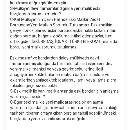
kurulması doğru görülmemiştir.
S-Mülkiyet devri tamamlandığında yeni malik eski
borçlardan sorumlu mudur?
C-Kat Mülkiyetinin Devri Halinde Eski Malikin Aidat
BorcundanYeni Malikin Sorumlu Tutulamaz. Eski malikin
geriye dönük olarak hiçbir borcundan,bir hakkı kullanımdan
doğan borçları; bağımsız bölüme intikal eden paylar, tüm
ortak gider ,İSKİ, BEDAŞ, İGDAŞ , TÜRK TELEKOM buna aidat
borcu, yeni malik sorumlu tutulamaz.
Eski masraf ve borçlardan dolayı mülkiyetin devri
tamamlanmış olduğunda her türlü tahsilat işlemlerinde ,
yeni malike, menkul ve veya gayrimenkullerine, ilgili
anagayrimenkulde bulunan malikin bağımsız bölüm ve
eklentilerine yapılacak tebligatların , ilamlı veya ilamsız icra
takipleri geçersiz olacaktır.
S-Eski malik ile yani malik arasında eski borçlar için anlaşma
yapılmışsa ne olur?
C-Eğer eski malikle yeni malik arasında bir anlaşma
yapılmamışsadahi ,yeni ev sahibinden ancak evi satın aldığı
tarihten itibaren ortaya çıkan borçları tahsil edebilir ,önceki
borçlardan yeni ev sahibi sorumlu değildir.