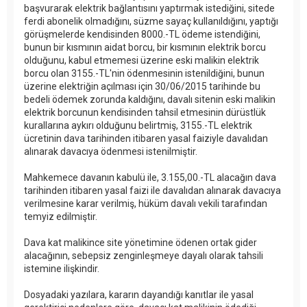
başvurarak elektrik bağlantısını yaptırmak istediğini, sitede
ferdi abonelik olmadığını, süzme sayaç kullanıldığını, yaptığı
görüşmelerde kendisinden 8000.-TL ödeme istendiğini,
bunun bir kısmının aidat borcu, bir kısmının elektrik borcu
olduğunu, kabul etmemesi üzerine eski malikin elektrik
borcu olan 3155.-TL'nin ödenmesinin istenildiğini, bunun
üzerine elektriğin açılması için 30/06/2015 tarihinde bu
bedeli ödemek zorunda kaldığını, davalı sitenin eski malikin
elektrik borcunun kendisinden tahsil etmesinin dürüstlük
kurallarına aykırı olduğunu belirtmiş, 3155.-TL elektrik
ücretinin dava tarihinden itibaren yasal faiziyle davalıdan
alınarak davacıya ödenmesi istenilmiştir.
Mahkemece davanın kabulü ile, 3.155,00.-TL alacağın dava
tarihinden itibaren yasal faizi ile davalıdan alınarak davacıya
verilmesine karar verilmiş, hüküm davalı vekili tarafından
temyiz edilmiştir.
Dava kat malikince site yönetimine ödenen ortak gider
alacağının, sebepsiz zenginleşmeye dayalı olarak tahsili
istemine ilişkindir.
Dosyadaki yazılara, kararın dayandığı kanıtlar ile yasal