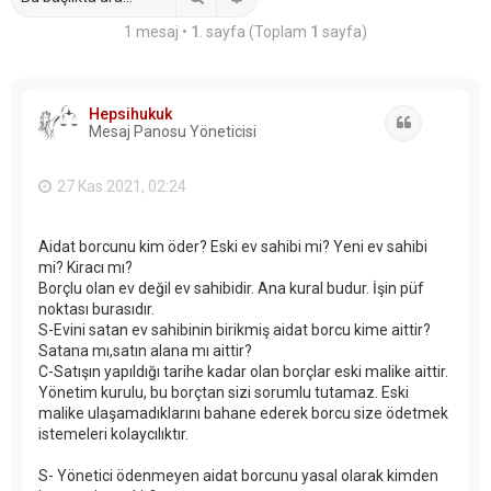
1 mesaj •
1
. sayfa (Toplam
1
sayfa)
Hepsihukuk
Alıntı
Mesaj Panosu Yöneticisi
27 Kas 2021, 02:24
Aidat borcunu kim öder? Eski ev sahibi mi? Yeni ev sahibi
mi? Kiracı mı?
Borçlu olan ev değil ev sahibidir. Ana kural budur. İşin püf
noktası burasıdır.
S-Evini satan ev sahibinin birikmiş aidat borcu kime aittir?
Satana mı,satın alana mı aittir?
C-Satışın yapıldığı tarihe kadar olan borçlar eski malike aittir.
Yönetim kurulu, bu borçtan sizi sorumlu tutamaz. Eski
malike ulaşamadıklarını bahane ederek borcu size ödetmek
istemeleri kolaycılıktır.
S- Yönetici ödenmeyen aidat borcunu yasal olarak kimden