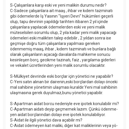
S-Çalışanlara karşı eski ve yeni malikin durumu nedir?
C-Sadece çalışanlara ait maaş , ihbar ve kıdem tazminatı
gibi ödemelerde İş Yasının "İşyeri Devri" hükümleri geçerli
olup, tapu devrinin yapıldığı tarihten itibaren 2 yıl içinde
çalışanlara yapılacak ödemelerden eski ve yeni malik
müteselsilen sorumlu olup, 2 yıla kadar yeni malik yapacağı
ödemeleri eski malikten talep edebilir , 2 yıldan sonra ise
geçmişe doğru tüm çalışanlara yapılması gereken
ödenmemiş maaş, ihbar , kıdem tazminatı ve bunlara bağlı
olarak çalışanların açacağı davalarda mahkeme sonucu
kesinleşen borç, gecikme tazinatı, faiz , yargılama giderleri
ve vekalet ücretlerinden yeni malik sorumlu olacaktır.
S-Mülkiyet devrinde eski borçlar için yönetici ne yapabilir?
C-Yeni satın alınan bir dairenin,eski borçlardan dolayı önceki
mal sahibine yönetimin ulaşması kuraldır.Yeni mal sahibinin
ulaşmasına gerek duyulmaz,bunu yönetici yapabilir.
S-Apartman aidat borcu nedeniyle eve ipotek konulabilir mi?
C-Apart­man ai­da­tı de­yip geç­me­mek la­zım. Çün­kü öden­me­
yen ai­dat borç­la­rın­dan do­la­yı eve ipo­tek ko­nu­la­bi­li­yor.
S-Aidat ile ilgili yönetici dava açabilir mi?
C-Ai­dat öde­me­yen kat ma­li­ki, di­ğer kat ma­lik­le­ri­nin ve­ya yö­