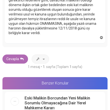
gerektirici nedenlere göre, davacı kat malikinin ödediği
döneme ilişkin ortak gider bedelinden eski kat malikinin
sorumlu olduğu gözetilerek oluşan sonuca göre karar
verilmesi usul ve kanuna uygun bulunduğundan, yerinde
görülmeyen temyiz itirazlarının reddi ile usule ve kanuna
uygun olan hükmün ONANMASINA, aşağıda yazılı onama
harcının davalıya yükletilmesine 12/11/2018 günü oy
birliğiyle karar verildi.
B
a
ş
a
d
ö
Cevapla
n
1 mesaj •
1
. sayfa (Toplam
1
sayfa)
Benzer Konular
Eski Malikin Borcundan Yeni Malikin
Sorumlu Olmayacağına Dair Yerel
Mahkeme Kararı