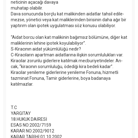
ne­ti­ci­nin aça­ca­ğı da­va­ya
mu­ha­tap ola­bi­lir.
Da­va so­nu­cun­da borç­lu kat ma­li­kin­den ai­dat­lar tah­sil edi­le­
mez­se, yö­ne­ti­ci ve­ya kat ma­lik­le­rin­den bi­ri­si­nin da­ha ağır bir
yap­tı­rım olan ipo­tek uy­gu­lat­ma­sı söz ko­nu­su ola­bi­li­yor.
“Ai­dat bor­cu olan kat ma­li­ki­nin ba­ğım­sız bö­lü­mü­ne, di­ğer kat
ma­lik­le­ri­nin le­hi­ne ipo­tek ko­yu­la­bi­li­yor”.
S-Kiracının aidat yükümlülüğü nedir?
C-Ki­ra­cı­la­rın apart­man ai­dat­la­rı­na iliş­kin so­rum­lu­luk­la­rı var.
Ki­ra­cı­lar zo­run­lu gi­der­le­re ka­tıl­mak mec­bu­ri­ye­tin­de­ler. An­
cak, “ki­ra­cı­nın so­rum­lu­lu­ğu, öde­di­ği ki­ra be­de­li ka­da­r”.
Kiracılar yenileme giderlerine yenileme Fonuna, hizmetli
tazminat Fonuna, Tamir giderlerine, boya badanaya
katılmazlar.
T.C
YARGITAY
18.HUKUK DAİRESİ
ESAS NO:2002/7159
KARAR NO:2002/9012
KARAR TARİHİ:01.10.2002