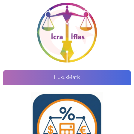
HukukMatik