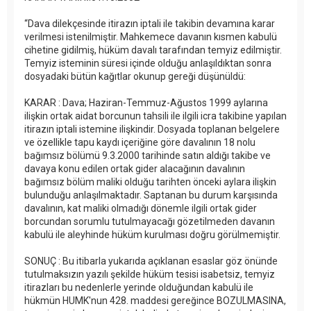
“Dava dilekçesinde itirazın iptali ile takibin devamına karar
verilmesi istenilmiştir. Mahkemece davanın kısmen kabulü
cihetine gidilmiş, hüküm davalı tarafından temyiz edilmiştir.
Temyiz isteminin süresi içinde olduğu anlaşıldıktan sonra
dosyadaki bütün kağıtlar okunup gereği düşünüldü:
KARAR : Dava; Haziran-Temmuz-Ağustos 1999 aylarına
ilişkin ortak aidat borcunun tahsili ile ilgili icra takibine yapılan
itirazın iptali istemine ilişkindir. Dosyada toplanan belgelere
ve özellikle tapu kaydı içeriğine göre davalının 18 nolu
bağımsız bölümü 9.3.2000 tarihinde satın aldığı takibe ve
davaya konu edilen ortak gider alacağının davalının
bağımsız bölüm maliki olduğu tarihten önceki aylara ilişkin
bulunduğu anlaşılmaktadır. Saptanan bu durum karşısında
davalının, kat maliki olmadığı dönemle ilgili ortak gider
borcundan sorumlu tutulmayacağı gözetilmeden davanın
kabulü ile aleyhinde hüküm kurulması doğru görülmemiştir.
SONUÇ : Bu itibarla yukarıda açıklanan esaslar göz önünde
tutulmaksızın yazılı şekilde hüküm tesisi isabetsiz, temyiz
itirazları bu nedenlerle yerinde olduğundan kabulü ile
hükmün HUMK'nun 428. maddesi gereğince BOZULMASINA,