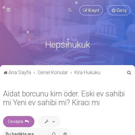
Kayıt
Giriş
Hepsihukuk
A
Ana Sayfa
Genel Konular
Kira Hukuku
r
a
Aidat borcunu kim öder. Eski ev sahibi
mi Yeni ev sahibi mi? Kiracı mı
Cevapla
Ara
Gelişmiş arama