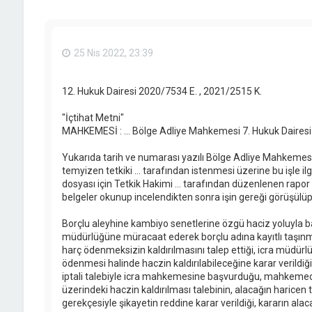
25 Nis 2022, 23:39
12. Hukuk Dairesi 2020/7534 E. , 2021/2515 K.
"İçtihat Metni"
MAHKEMESİ : ... Bölge Adliye Mahkemesi 7. Hukuk Dairesi
Yukarıda tarih ve numarası yazılı Bölge Adliye Mahkemesi
temyizen tetkiki ... tarafından istenmesi üzerine bu işle il
dosyası için Tetkik Hakimi ... tarafından düzenlenen rapor
belgeler okunup incelendikten sonra işin gereği görüşülüp
Borçlu aleyhine kambiyo senetlerine özgü haciz yoluyla başl
müdürlüğüne müracaat ederek borçlu adına kayıtlı taşınm
harç ödenmeksizin kaldırılmasını talep ettiği, icra müdü
ödenmesi halinde haczin kaldırılabileceğine karar verildiği
iptali talebiyle icra mahkemesine başvurduğu, mahkemece
üzerindeki haczin kaldırılması talebinin, alacağın haricen t
gerekçesiyle şikayetin reddine karar verildiği, kararın alaca