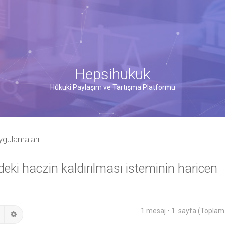
Hepsihukuk
Hukuki Paylaşım ve Tartışma Platformu
ygulamaları
eki haczin kaldırılması isteminin haricen
1 mesaj •
1
. sayfa (Topla
Ara
Gelişmiş arama