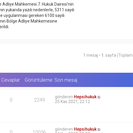
lge Adliye Mahkemesi 7. Hukuk Dairesi'nin
ın yukarıda yazılı nedenlerle, 5311 sayılı
le uygulanması gereken 6100 sayılı
nın Bölge Adliye Mahkemesine
ildi.
1 mesaj •
1
. sayfa (Topla
Cevaplar
Görüntüleme
Son mesaj
gönderen
Hepsihukuk
0
2249
25 Kas 2021, 22:12
gönderen
Hepsihukuk
0
10056