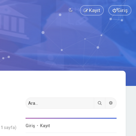
Kayıt
Giriş
Ara
Gelişmiş a
Giriş
•
Kayıt
m
1
sayfa)