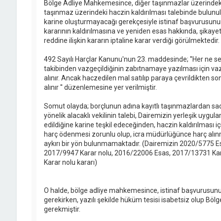
Bölge Adliye Mahkemesince, diğer taşınmazlar üzerindek
taşınmaz üzerindeki haczin kaldırılması talebinde bulunul
karine oluşturmayacağı gerekçesiyle istinaf başvurusun
kararının kaldırılmasına ve yeniden esas hakkında, şikayeti
reddine ilişkin kararın iptaline karar verdiği görülmektedir.
492 Sayılı Harçlar Kanunu'nun 23. maddesinde; ''Her ne seb
takibinden vazgeçildiğinin zabıtnamaye yazılması için vazg
alınır. Ancak haczedilen mal satılıp paraya çevrildikten so
alınır '' düzenlemesine yer verilmiştir.
Somut olayda; borçlunun adına kayıtlı taşınmazlardan sade
yönelik alacaklı vekilinin talebi, Dairemizin yerleşik uygul
edildiğine karine teşkil edeceğinden, haczin kaldırılması
harç ödenmesi zorunlu olup, icra müdürlüğünce harç alın
aykırı bir yön bulunmamaktadır. (Dairemizin 2020/5775 
2017/9947 Karar nolu, 2016/22006 Esas, 2017/13731 Ka
Karar nolu kararı)
O halde, bölge adliye mahkemesince, istinaf başvurusunu
gerekirken, yazılı şekilde hüküm tesisi isabetsiz olup Bö
gerekmiştir.