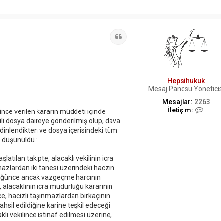
Alıntı
Hepsihukuk
Mesaj Panosu Yöneticis
Mesajlar:
2263
İ
İletişim:
nce verilen kararın müddeti içinde
l
gili dosya daireye gönderilmiş olup, dava
e
 dinlendikten ve dosya içerisindeki tüm
t
 düşünüldü :
i
ş
i
atılan takipte, alacaklı vekilinin icra
m
azlardan iki tanesi üzerindeki haczin
H
rlüğünce ancak vazgeçme harcının
e
, alacaklının icra müdürlüğü kararının
p
s
, hacizli taşınmazlardan birkaçının
i
ahsil edildiğine karine teşkil edeceği
h
klı vekilince istinaf edilmesi üzerine,
u