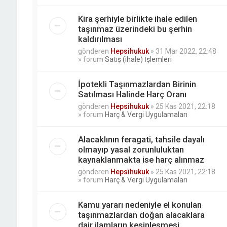
Kira şerhiyle birlikte ihale edilen
taşınmaz üzerindeki bu şerhin
kaldırılması
gönderen
Hepsihukuk
»
31 Mar 2022, 22:48
» forum
Satış (ihale) İşlemleri
İpotekli Taşınmazlardan Birinin
Satılması Halinde Harç Oranı
gönderen
Hepsihukuk
»
25 Kas 2021, 22:18
» forum
Harç & Vergi Uygulamaları
Alacaklının feragati, tahsile dayalı
olmayıp yasal zorunluluktan
kaynaklanmakta ise harç alınmaz
gönderen
Hepsihukuk
»
25 Kas 2021, 22:18
» forum
Harç & Vergi Uygulamaları
Kamu yararı nedeniyle el konulan
taşınmazlardan doğan alacaklara
dair ilamların kesinleşmesi