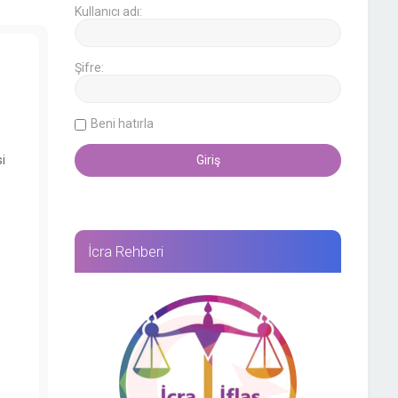
Kullanıcı adı:
Şifre:
Beni hatırla
i
İcra Rehberi