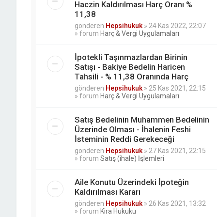
Haczin Kaldırılması Harç Oranı %
11,38
gönderen
Hepsihukuk
»
24 Kas 2022, 22:07
» forum
Harç & Vergi Uygulamaları
İpotekli Taşınmazlardan Birinin
Satışı - Bakiye Bedelin Haricen
Tahsili - % 11,38 Oranında Harç
gönderen
Hepsihukuk
»
25 Kas 2021, 22:15
» forum
Harç & Vergi Uygulamaları
Satış Bedelinin Muhammen Bedelinin
Üzerinde Olması - İhalenin Feshi
İsteminin Reddi Gerekeceği
gönderen
Hepsihukuk
»
27 Kas 2021, 22:15
» forum
Satış (ihale) İşlemleri
Aile Konutu Üzerindeki İpoteğin
Kaldırılması Kararı
gönderen
Hepsihukuk
»
26 Kas 2021, 13:32
» forum
Kira Hukuku