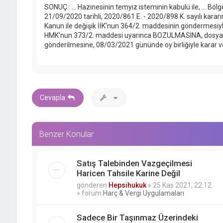
SONUÇ : ... Hazinesinin temyiz isteminin kabulü ile, ... Bö
21/09/2020 tarihli, 2020/861 E. - 2020/898 K. sayılı kararın
Kanun ile değişik İİK'nun 364/2. maddesinin göndermesiy
HMK'nun 373/2. maddesi uyarınca BOZULMASINA, dosya
gönderilmesine, 08/03/2021 gününde oy birliğiyle karar ver
Cevapla
Benzer Konular
Satış Talebinden Vazgeçilmesi
Haricen Tahsile Karine Değil
gönderen
Hepsihukuk
»
25 Kas 2021, 22:12
» forum
Harç & Vergi Uygulamaları
Sadece Bir Taşınmaz Üzerindeki