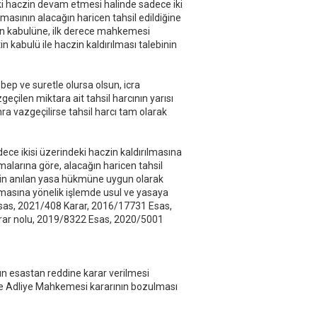
i haczin devam etmesi halinde sadece iki
k
masının alacağın haricen tahsil edildiğine
u
un kabulüne, ilk derece mahkemesi
k
n kabulü ile haczin kaldırılması talebinin
ep ve suretle olursa olsun, icra
eçilen miktara ait tahsil harcının yarısı
nra vazgeçilirse tahsil harcı tam olarak
ce ikisi üzerindeki haczin kaldırılmasına
amalarına göre, alacağın haricen tahsil
 için anılan yasa hükmüne uygun olarak
masına yönelik işlemde usul ve yasaya
Esas, 2021/408 Karar, 2016/17731 Esas,
rar nolu, 2019/8322 Esas, 2020/5001
n esastan reddine karar verilmesi
lge Adliye Mahkemesi kararının bozulması