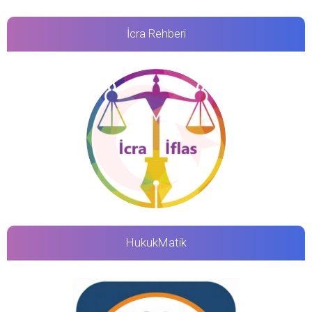
İcra Rehberi
HukukMatik