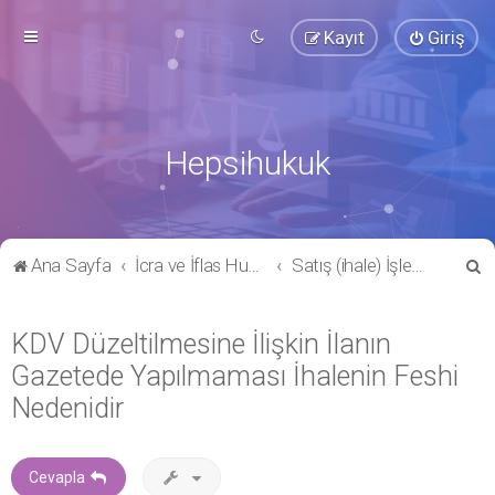
Kayıt
Giriş
Hepsihukuk
A
Ana Sayfa
İcra ve İflas Hukuku
Satış (ihale) İşlemleri
r
a
KDV Düzeltilmesine İlişkin İlanın
Gazetede Yapılmaması İhalenin Feshi
Nedenidir
Cevapla