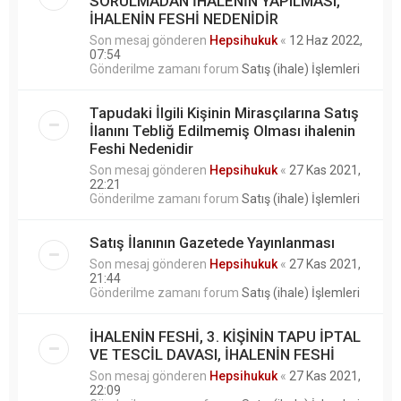
SORULMADAN İHALENİN YAPILMASI,
İHALENİN FESHİ NEDENİDİR
Son mesaj gönderen
Hepsihukuk
«
12 Haz 2022,
07:54
Gönderilme zamanı forum
Satış (ihale) İşlemleri
Tapudaki İlgili Kişinin Mirasçılarına Satış
İlanını Tebliğ Edilmemiş Olması ihalenin
Feshi Nedenidir
Son mesaj gönderen
Hepsihukuk
«
27 Kas 2021,
22:21
Gönderilme zamanı forum
Satış (ihale) İşlemleri
Satış İlanının Gazetede Yayınlanması
Son mesaj gönderen
Hepsihukuk
«
27 Kas 2021,
21:44
Gönderilme zamanı forum
Satış (ihale) İşlemleri
İHALENİN FESHİ, 3. KİŞİNİN TAPU İPTAL
VE TESCİL DAVASI, İHALENİN FESHİ
Son mesaj gönderen
Hepsihukuk
«
27 Kas 2021,
22:09