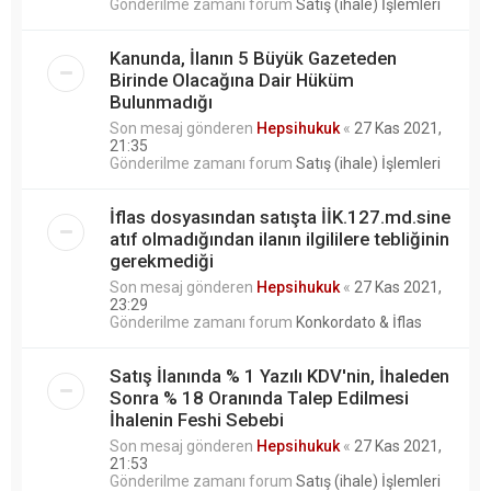
Gönderilme zamanı forum
Satış (ihale) İşlemleri
Kanunda, İlanın 5 Büyük Gazeteden
Birinde Olacağına Dair Hüküm
Bulunmadığı
Son mesaj gönderen
Hepsihukuk
«
27 Kas 2021,
21:35
Gönderilme zamanı forum
Satış (ihale) İşlemleri
İflas dosyasından satışta İİK.127.md.sine
atıf olmadığından ilanın ilgililere tebliğinin
gerekmediği
Son mesaj gönderen
Hepsihukuk
«
27 Kas 2021,
23:29
Gönderilme zamanı forum
Konkordato & İflas
Satış İlanında % 1 Yazılı KDV'nin, İhaleden
Sonra % 18 Oranında Talep Edilmesi
İhalenin Feshi Sebebi
Son mesaj gönderen
Hepsihukuk
«
27 Kas 2021,
21:53
Gönderilme zamanı forum
Satış (ihale) İşlemleri