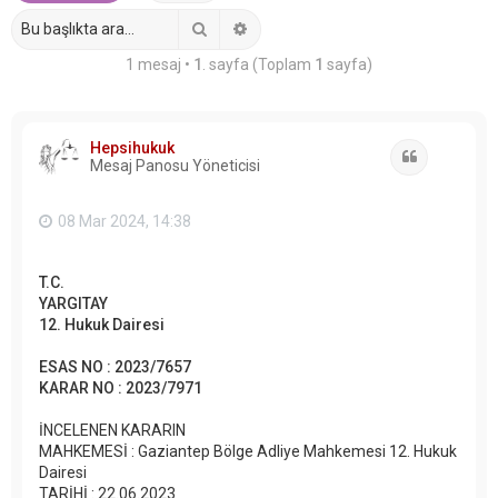
Ara
Gelişmiş arama
1 mesaj •
1
. sayfa (Toplam
1
sayfa)
Hepsihukuk
Alıntı
Mesaj Panosu Yöneticisi
08 Mar 2024, 14:38
T.C.
YARGITAY
12. Hukuk Dairesi
ESAS NO : 2023/7657
KARAR NO : 2023/7971
İNCELENEN KARARIN
MAHKEMESİ : Gaziantep Bölge Adliye Mahkemesi 12. Hukuk
Dairesi
TARİHİ : 22.06.2023