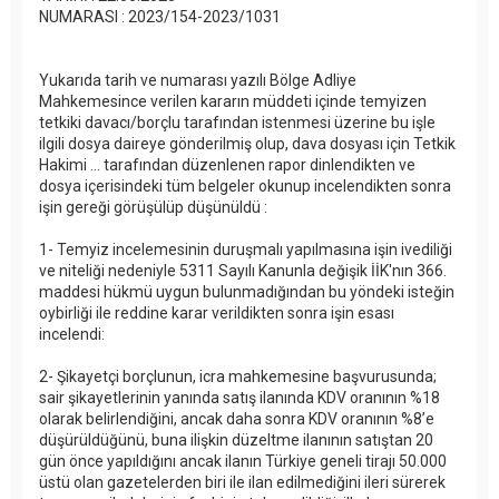
NUMARASI : 2023/154-2023/1031
Yukarıda tarih ve numarası yazılı Bölge Adliye
Mahkemesince verilen kararın müddeti içinde temyizen
tetkiki davacı/borçlu tarafından istenmesi üzerine bu işle
ilgili dosya daireye gönderilmiş olup, dava dosyası için Tetkik
Hakimi ... tarafından düzenlenen rapor dinlendikten ve
dosya içerisindeki tüm belgeler okunup incelendikten sonra
işin gereği görüşülüp düşünüldü :
1- Temyiz incelemesinin duruşmalı yapılmasına işin ivediliği
ve niteliği nedeniyle 5311 Sayılı Kanunla değişik İİK'nın 366.
maddesi hükmü uygun bulunmadığından bu yöndeki isteğin
oybirliği ile reddine karar verildikten sonra işin esası
incelendi:
2- Şikayetçi borçlunun, icra mahkemesine başvurusunda;
sair şikayetlerinin yanında satış ilanında KDV oranının %18
olarak belirlendiğini, ancak daha sonra KDV oranının %8’e
düşürüldüğünü, buna ilişkin düzeltme ilanının satıştan 20
gün önce yapıldığını ancak ilanın Türkiye geneli tirajı 50.000
üstü olan gazetelerden biri ile ilan edilmediğini ileri sürerek