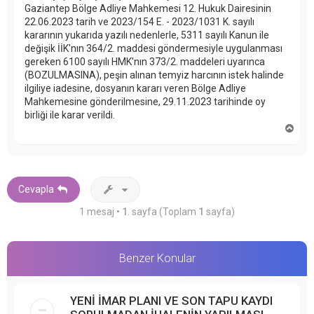
Gaziantep Bölge Adliye Mahkemesi 12. Hukuk Dairesinin
22.06.2023 tarih ve 2023/154 E. - 2023/1031 K. sayılı
kararının yukarıda yazılı nedenlerle, 5311 sayılı Kanun ile
değişik İİK'nın 364/2. maddesi göndermesiyle uygulanması
gereken 6100 sayılı HMK'nın 373/2. maddeleri uyarınca
(BOZULMASINA), peşin alınan temyiz harcının istek halinde
ilgiliye iadesine, dosyanın kararı veren Bölge Adliye
Mahkemesine gönderilmesine, 29.11.2023 tarihinde oy
birliği ile karar verildi.
B
a
ş
a
d
ö
Cevapla
n
1 mesaj •
1
. sayfa (Toplam
1
sayfa)
Benzer Konular
YENİ İMAR PLANI VE SON TAPU KAYDI