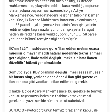
taşınmaz ihalelerinin feshinin talep edildiği, ilk derece
mahkemesince, şikayetin reddine karar verildiği, boçlunun
istinaf yoluna başvurması üzerine, Bölge Adliye
Mahkemesince, feragat nedeni ile istinaf talebinin kısmen
kabulüne, İlk Derece Mahkemesi kararının kaldırılmasına,
........ 58 parsel sayılı taşınmaz ihalesinin feshi şikayetinin
reddine, diğer taşınmazlar yönünden şikayetin feragat
nedeni ile reddine karar verildiği, borçlunun ........ 58 parsel
yönünden hükmü temyiz ettiği görülmüştür.
İİK’nın 126/1 maddesine göre “İlan edilen metnin esasa
müessir olmayan maddi hatalar nedeniyle tekrarlanması
gerektiğinde, ihale tarihi değiştirilmeksizin hata ilanen
düzeltilir.” hükmü yer almaktadır.
Somut olayda, KDV oranının değiştirilmesi esasa müessir
bir husus olup, yeniden daha önceki ilan gibi gazete ve
ilan panosu gibi vasıtlar ile ilan edilmesi gerekir.
O halde, Bölge Adliye Mahkemesince, bu gerekçe ile temyiz
konusu taşınmazın ihalesinin feshine karar verilmesi
gerekirken yazılı şekilde hüküm tesisi isabetsizdir.
SONUÇ: Şikayetçi borçlunun temyiz itirazlarının kabulü ile