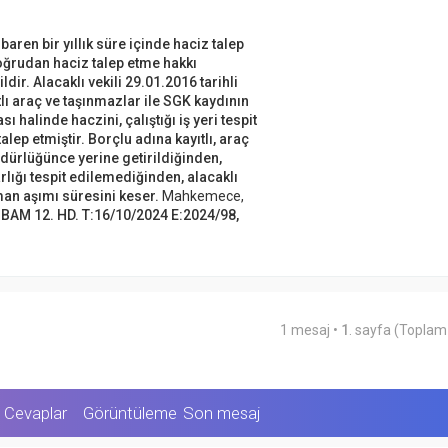
)
k
u
baren bir yıllık süre içinde haciz talep
k
 doğrudan haciz talep etme hakkı
ir. Alacaklı vekili 29.01.2016 tarihli
lı araç ve taşınmazlar ile SGK kaydının
halinde haczini, çalıştığı iş yeri tespit
ep etmiştir. Borçlu adına kayıtlı, araç
dürlüğünce yerine getirildiğinden,
rlığı tespit edilemediğinden, alacaklı
man aşımı süresini keser.
Mahkemece,
 BAM 12. HD. T:16/10/2024 E:2024/98,
1 mesaj •
1
. sayfa (Topla
Cevaplar
Görüntüleme
Son mesaj