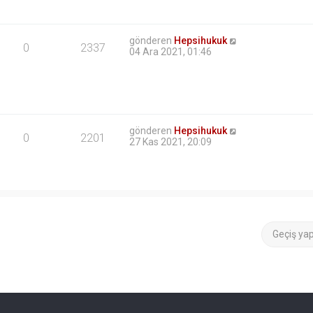
gönderen
Hepsihukuk
0
2337
04 Ara 2021, 01:46
gönderen
Hepsihukuk
0
2201
27 Kas 2021, 20:09
Geçiş ya