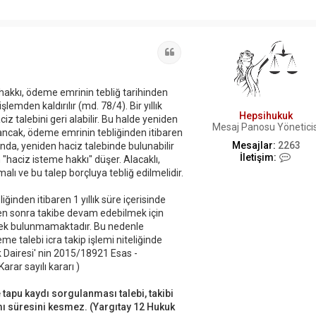
Alıntı
 hakkı, ödeme emrinin tebliğ tarihinden
emden kaldırılır (md. 78/4). Bir yıllık
Hepsihukuk
iz talebini geri alabilir. Bu halde yeniden
Mesaj Panosu Yöneticis
 ancak, ödeme emrinin tebliğinden itibaren
Mesajlar:
2263
ında, yeniden haciz talebinde bulunabilir
İ
İletişim:
 "haciz isteme hakkı" düşer. Alacaklı,
l
lı ve bu talep borçluya tebliğ edilmelidir.
e
t
ğinden itibaren 1 yıllık süre içerisinde
i
ş
n sonra takibe devam edebilmek için
i
rek bulunmamaktadır. Bu nedenle
m
me talebi icra takip işlemi niteliğinde
H
Dairesi' nin 2015/18921 Esas -
e
ar sayılı kararı )
p
s
i
tapu kaydı sorgulanması talebi, takibi
h
ımı süresini kesmez. (Yargıtay 12 Hukuk
u