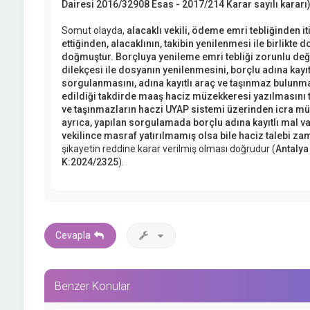
Dairesi 2016/32908 Esas - 2017/214 Karar sayılı kararı
Somut olayda,
alacaklı vekili, ödeme emri tebliğinden iti
ettiğinden, alacaklının, takibin yenilenmesi ile birlikte
doğmuştur. Borçluya yenileme emri tebliği zorunlu değild
dilekçesi ile dosyanın yenilenmesini, borçlu adına kayıt
sorgulanmasını, adına kayıtlı araç ve taşınmaz bulunması 
edildiği takdirde maaş haciz müzekkeresi yazılmasını tal
ve taşınmazların haczi UYAP sistemi üzerinden icra mü
ayrıca, yapılan sorgulamada borçlu adına kayıtlı mal va
vekilince masraf yatırılmamış olsa bile haciz talebi za
şikayetin reddine karar verilmiş olması doğrudur (
Antalya
K:2024/2325
).
Cevapla
Benzer Konular