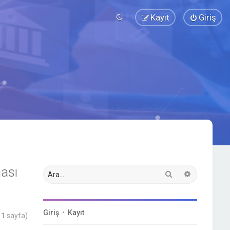
Kayıt
Giriş
ası
Ara
Gelişmiş a
Giriş
•
Kayıt
m
1
sayfa)