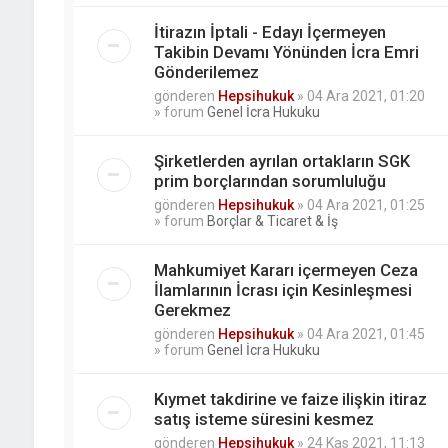
İtirazın İptali - Edayı İçermeyen
Takibin Devamı Yönünden İcra Emri
Gönderilemez
gönderen
Hepsihukuk
»
04 Ara 2021, 01:20
» forum
Genel İcra Hukuku
Şirketlerden ayrılan ortakların SGK
prim borçlarından sorumluluğu
gönderen
Hepsihukuk
»
04 Ara 2021, 01:25
» forum
Borçlar & Ticaret & İş
Mahkumiyet Kararı içermeyen Ceza
İlamlarının İcrası için Kesinleşmesi
Gerekmez
gönderen
Hepsihukuk
»
04 Ara 2021, 01:45
» forum
Genel İcra Hukuku
Kıymet takdirine ve faize ilişkin itiraz
satış isteme süresini kesmez
gönderen
Hepsihukuk
»
24 Kas 2021, 11:13