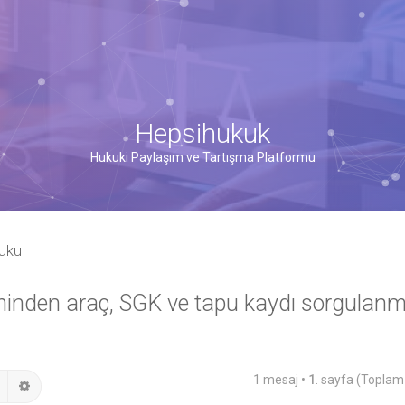
Hepsihukuk
Hukuki Paylaşım ve Tartışma Platformu
kuku
minden araç, SGK ve tapu kaydı sorgulanm
1 mesaj •
1
. sayfa (Topla
Ara
Gelişmiş arama