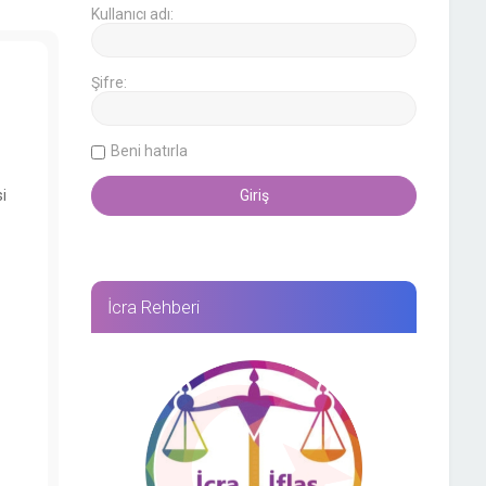
Kullanıcı adı:
Şifre:
Beni hatırla
i
İcra Rehberi