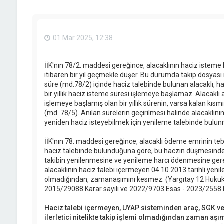
01 Mar 2025, 12:38
İİK'nın 78/2. maddesi gereğince, alacaklının haciz isteme
itibaren bir yıl geçmekle düşer. Bu durumda takip dosyası işl
süre (md.78/2) içinde haciz talebinde bulunan alacaklı, hac
bir yıllık haciz isteme süresi işlemeye başlamaz. Alacaklı
işlemeye başlamış olan bir yıllık sürenin, varsa kalan kısm
(md. 78/5). Anılan sürelerin geçirilmesi halinde alacaklının
yeniden haciz isteyebilmek için yenileme talebinde bulunma
İİK'nın 78. maddesi gereğince, alacaklı ödeme emrinin tebli
haciz talebinde bulunduğuna göre, bu haczin düşmesinde
takibin yenilenmesine ve yenileme harcı ödenmesine ge
alacaklının haciz talebi içermeyen 04.10.2013 tarihli yenile
olmadığından, zamanaşımını kesmez. (Yargıtay 12 Hukuk 
2015/29088 Karar sayılı ve 2022/9703 Esas - 2023/2558 Kar
Haciz talebi içermeyen, UYAP sisteminden araç, SGK ve 
ilerletici nitelikte takip işlemi olmadığından zaman aş