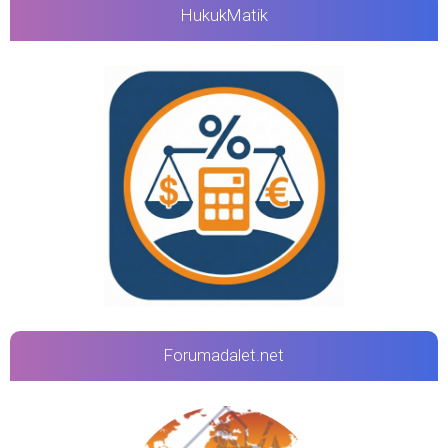
HukukMatik
Forumadalet.net