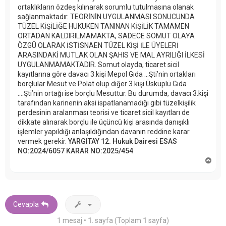
ortaklıkların özdeş kılınarak sorumlu tutulmasına olanak
sağlanmaktadır. TEORİNİN UYGULANMASI SONUCUNDA
TÜZEL KİŞİLİĞE HUKUKEN TANINAN KİŞİLİK TAMAMEN
ORTADAN KALDIRILMAMAKTA, SADECE SOMUT OLAYA
ÖZGÜ OLARAK İSTİSNAEN TÜZEL KİŞİ İLE ÜYELERİ
ARASINDAKİ MUTLAK OLAN ŞAHIS VE MAL AYRILIĞI İLKESİ
UYGULANMAMAKTADIR. Somut olayda, ticaret sicil
kayıtlarına göre davacı 3.kişi Mepol Gıda ...Şti’nin ortakları
borçlular Mesut ve Polat olup diğer 3.kişi Üsküplü Gıda
....Şti’nin ortağı ise borçlu Mesuttur. Bu durumda, davacı 3.kişi
tarafından karinenin aksi ispatlanamadığı gibi tüzelkişilik
perdesinin aralanması teorisi ve ticaret sicil kayıtları de
dikkate alınarak borçlu ile üçüncü kişi arasında danışıklı
işlemler yapıldığı anlaşıldığından davanın reddine karar
vermek gerekir.
YARGITAY 12. Hukuk Dairesi ESAS
NO:2024/6057 KARAR NO:2025/454
B
a
ş
a
d
ö
Cevapla
n
1 mesaj •
1
. sayfa (Toplam
1
sayfa)