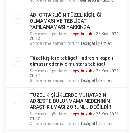
Gönderilme zamanı forum
Genel İcra Hukuku
ADİ ORTAKLIĞIN TÜZEL KİŞİLİĞİ
OLMAMASI VE TEBLİGAT
YAPILAMAMASI HAKKINDA
Son mesaj gönderen
Hepsihukuk
«
25 Kas 2021,
20:13
Gönderilme zamanı forum
Tebligat İşlemleri
Tüzel kişilere tebligat - adresin kapalı
olması nedeniyle muhtara tebligat
Son mesaj gönderen
Hepsihukuk
«
25 Kas 2021,
20:37
Gönderilme zamanı forum
Tebligat İşlemleri
TÜZEL KİŞİLİKLERDE MUHATABIN
ADRESTE BULUNMAMA NEDENİNİN
ARAŞTIRILMASI ZORUNLU DEĞİLDİR
Son mesaj gönderen
Hepsihukuk
«
25 Kas 2021,
21:02
Gönderilme zamanı forum
Tebligat İşlemleri