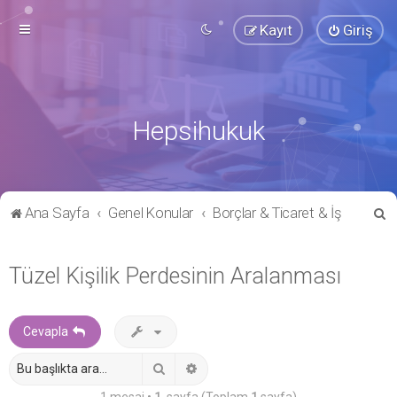
Kayıt
Giriş
Hepsihukuk
A
Ana Sayfa
Genel Konular
Borçlar & Ticaret & İş
r
a
Tüzel Kişilik Perdesinin Aralanması
Cevapla
Ara
Gelişmiş arama
1 mesaj •
1
. sayfa (Toplam
1
sayfa)