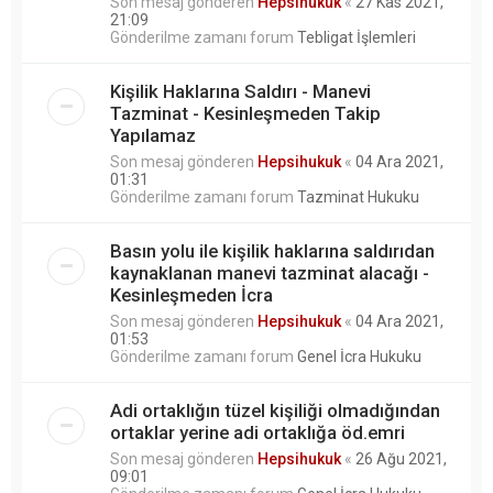
Son mesaj gönderen
Hepsihukuk
«
27 Kas 2021,
21:09
Gönderilme zamanı forum
Tebligat İşlemleri
Kişilik Haklarına Saldırı - Manevi
Tazminat - Kesinleşmeden Takip
Yapılamaz
Son mesaj gönderen
Hepsihukuk
«
04 Ara 2021,
01:31
Gönderilme zamanı forum
Tazminat Hukuku
Basın yolu ile kişilik haklarına saldırıdan
kaynaklanan manevi tazminat alacağı -
Kesinleşmeden İcra
Son mesaj gönderen
Hepsihukuk
«
04 Ara 2021,
01:53
Gönderilme zamanı forum
Genel İcra Hukuku
Adi ortaklığın tüzel kişiliği olmadığından
ortaklar yerine adi ortaklığa öd.emri
Son mesaj gönderen
Hepsihukuk
«
26 Ağu 2021,
09:01