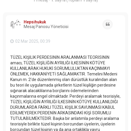
Hepsihukuk
Alıntı
Mesaj Panosu Yöneticisi
02 Mar 2025, 00:39
TÜZEL KİŞİLİK PERDESİNİN ARALANMASI TEORİSİNİN
amacı, TÜZEL KİŞİLİĞİN AYRILIĞI İLKESİNİN KÖTÜYE
KULLANILARAK HUKUKİ SORUMLULUKTAN KAÇINMAYI
ÖNLEMEK, HAKKANİYETİ SAĞLAMAKTIR. Temelini Medeni
Kanun m. 2'de düzenlenmiş olan dürüstlük kuralından alan
bu teori ile uygulamada şirketlerin tüzel kişiliğin perdesine
sığınarak alacaklılarına borçlarını ödemelerinden
kaçınmalarına engel olmaktadır. Perdeyi aralamak teorisiyle,
TÜZEL KİŞİLİĞİN AYRILIĞI İLKESİNİN KÖTÜYE KULLANILDIĞI
DURUMLARDA FARKLI TÜZEL KİŞİLİK SAVUNMASI KABUL
EDİLMEYEREK PERDENİN ARKASINDAKİ KİŞİ SORUMLU
TUTULABİLMEKTEDİR. Başka bir anlatımla perdeyi aralama
teorisiyle birlikte tüzel kişinin borcundan üyelerin, üyelerin
borcundan tüzel kişinin ya da ana ortaklıkla yavru