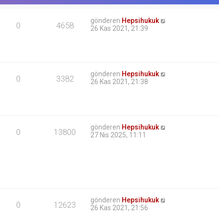
u
k
gönderen
Hepsihukuk
0
4658
26 Kas 2021, 21:39
gönderen
Hepsihukuk
0
3382
26 Kas 2021, 21:38
gönderen
Hepsihukuk
0
13800
27 Nis 2025, 11:11
gönderen
Hepsihukuk
0
12623
26 Kas 2021, 21:56