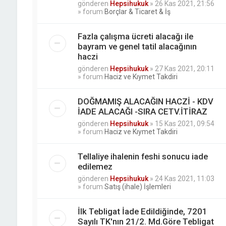
gönderen
Hepsihukuk
»
26 Kas 2021, 21:56
» forum
Borçlar & Ticaret & İş
Fazla çalışma ücreti alacağı ile
bayram ve genel tatil alacağının
haczi
gönderen
Hepsihukuk
»
27 Kas 2021, 20:11
» forum
Haciz ve Kıymet Takdiri
DOĞMAMIŞ ALACAĞIN HACZİ - KDV
İADE ALACAĞI -SIRA CETV.İTİRAZ
gönderen
Hepsihukuk
»
15 Kas 2021, 09:54
» forum
Haciz ve Kıymet Takdiri
Tellaliye ihalenin feshi sonucu iade
edilemez
gönderen
Hepsihukuk
»
24 Kas 2021, 11:03
» forum
Satış (ihale) İşlemleri
İlk Tebligat İade Edildiğinde, 7201
Sayılı TK'nın 21/2. Md.Göre Tebligat