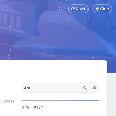
Kayıt
Giriş
Ara
Gelişmiş a
m
1
sayfa)
Giriş
•
Kayıt