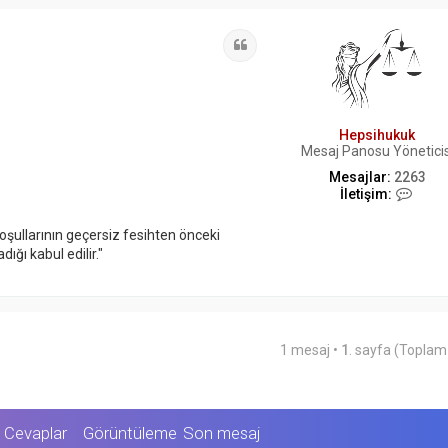
Alıntı
Hepsihukuk
Mesaj Panosu Yöneticis
Mesajlar:
2263
İ
İletişim:
l
e
koşullarının geçersiz fesihten önceki
t
ığı kabul edilir."
i
ş
i
m
H
e
1 mesaj •
1
. sayfa (Topla
p
s
i
h
u
Cevaplar
Görüntüleme
Son mesaj
k