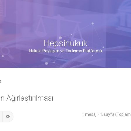
Hepsihukuk
Hukuki Paylaşım ve Tartışma Platformu
ş
n Ağırlaştırılması
1 mesaj •
1
. sayfa (Topla
Ara
Gelişmiş arama