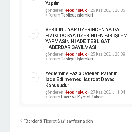
Yapılır
gönderen
Hepsihukuk
»
25 Kas 2021, 20:35
» forum
Tebligat İşlemleri
VEKİLİN UYAP ÜZERİNDEN YA DA
FİZİKİ DOSYA ÜZERİNDEN BİR İŞLEM
YAPMASININ İADE TEBLİGAT
HABERDAR SAYILMASI
gönderen
Hepsihukuk
»
25 Kas 2021, 20:38
» forum
Tebligat İşlemleri
Yediemine Fazla Ödenen Paranın
İade Edilmemesi İstirdat Davası
Konusudur
gönderen
Hepsihukuk
»
27 Kas 2021, 11:04
» forum
Haciz ve Kıymet Takdiri
“Borçlar & Ticaret & İş” sayfasına dön