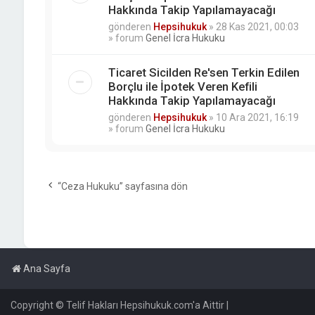
Hakkında Takip Yapılamayacağı
gönderen
Hepsihukuk
»
28 Kas 2021, 00:03
» forum
Genel İcra Hukuku
Ticaret Sicilden Re'sen Terkin Edilen
Borçlu ile İpotek Veren Kefili
Hakkında Takip Yapılamayacağı
gönderen
Hepsihukuk
»
10 Ara 2021, 16:19
» forum
Genel İcra Hukuku
“Ceza Hukuku” sayfasına dön
Ana Sayfa
Copyright © Telif Hakları Hepsihukuk.com'a Aittir |