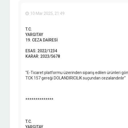
10 Mar 2025, 21:49
T.C.
YARGITAY
19. CEZA DAİRESİ
ESAS: 2022/1234
KARAR: 2023/5678
"E-Ticaret platformu üzerinden sipariş edilen ürünleri g
TCK 157 gereği DOLANDIRICILIK suçundan cezalandırılır"
**************
T.C.
YARGITAY