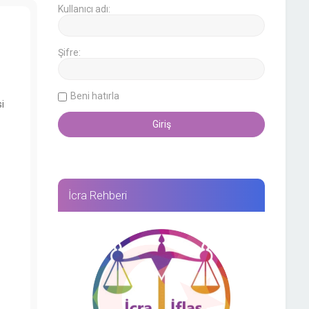
Kullanıcı adı:
Şifre:
Beni hatırla
i
İcra Rehberi