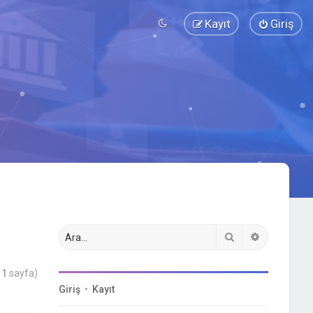
Kayıt
Giriş
Ara
Gelişmiş a
m
1
sayfa)
Giriş
•
Kayıt