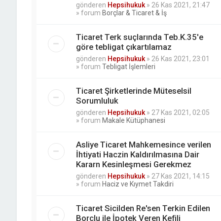
gönderen
Hepsihukuk
»
26 Kas 2021, 21:47
» forum
Borçlar & Ticaret & İş
Ticaret Terk suçlarında Teb.K.35'e
göre tebligat çıkartılamaz
gönderen
Hepsihukuk
»
26 Kas 2021, 23:01
» forum
Tebligat İşlemleri
Ticaret Şirketlerinde Müteselsil
Sorumluluk
gönderen
Hepsihukuk
»
27 Kas 2021, 02:05
» forum
Makale Kütüphanesi
Asliye Ticaret Mahkemesince verilen
İhtiyati Haczin Kaldırılmasına Dair
Kararn Kesinleşmesi Gerekmez
gönderen
Hepsihukuk
»
27 Kas 2021, 14:15
» forum
Haciz ve Kıymet Takdiri
Ticaret Sicilden Re'sen Terkin Edilen
Borçlu ile İpotek Veren Kefili