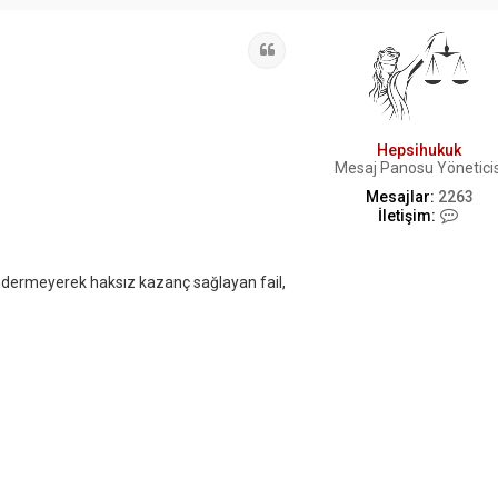
Alıntı
Hepsihukuk
Mesaj Panosu Yöneticis
Mesajlar:
2263
İ
İletişim:
l
e
t
öndermeyerek haksız kazanç sağlayan fail,
i
ş
i
m
H
e
p
s
i
h
u
k