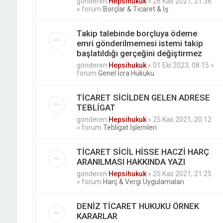
gönderen
Hepsihukuk
»
26 Kas 2021, 21:36
» forum
Borçlar & Ticaret & İş
Takip talebinde borçluya ödeme
emri gönderilmemesi istemi takip
başlatıldığı gerçeğini değiştirmez
gönderen
Hepsihukuk
»
01 Eki 2023, 08:15
»
forum
Genel İcra Hukuku
TİCARET SİCİLDEN GELEN ADRESE
TEBLİGAT
gönderen
Hepsihukuk
»
25 Kas 2021, 20:12
» forum
Tebligat İşlemleri
TİCARET SİCİL HİSSE HACZİ HARÇ
ARANILMASI HAKKINDA YAZI
gönderen
Hepsihukuk
»
25 Kas 2021, 21:25
» forum
Harç & Vergi Uygulamaları
DENİZ TİCARET HUKUKU ÖRNEK
KARARLAR