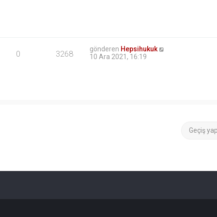
gönderen
Hepsihukuk
0
3268
10 Ara 2021, 16:19
Geçiş ya