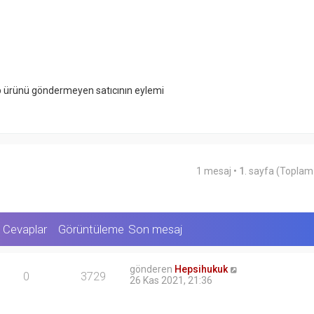
u
k
ıp ürünü göndermeyen satıcının eylemi
1 mesaj •
1
. sayfa (Topla
Cevaplar
Görüntüleme
Son mesaj
gönderen
Hepsihukuk
0
3729
26 Kas 2021, 21:36