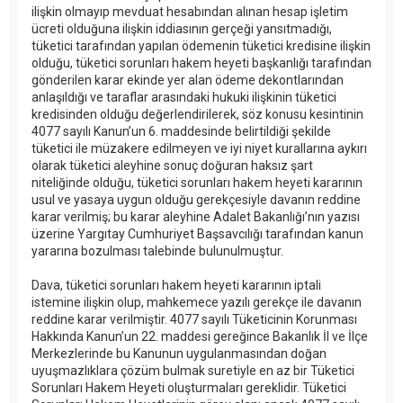
ilişkin olmayıp mevduat hesabından alınan hesap işletim
ücreti olduğuna ilişkin iddiasının gerçeği yansıtmadığı,
tüketici tarafından yapılan ödemenin tüketici kredisine ilişkin
olduğu, tüketici sorunları hakem heyeti başkanlığı tarafından
gönderilen karar ekinde yer alan ödeme dekontlarından
anlaşıldığı ve taraflar arasındaki hukuki ilişkinin tüketici
kredisinden olduğu değerlendirilerek, söz konusu kesintinin
4077 sayılı Kanun’un 6. maddesinde belirtildiği şekilde
tüketici ile müzakere edilmeyen ve iyi niyet kurallarına aykırı
olarak tüketici aleyhine sonuç doğuran haksız şart
niteliğinde olduğu, tüketici sorunları hakem heyeti kararının
usul ve yasaya uygun olduğu gerekçesiyle davanın reddine
karar verilmiş; bu karar aleyhine Adalet Bakanlığı’nın yazısı
üzerine Yargıtay Cumhuriyet Başsavcılığı tarafından kanun
yararına bozulması talebinde bulunulmuştur.
Dava, tüketici sorunları hakem heyeti kararının iptali
istemine ilişkin olup, mahkemece yazılı gerekçe ile davanın
reddine karar verilmiştir. 4077 sayılı Tüketicinin Korunması
Hakkında Kanun’un 22. maddesi gereğince Bakanlık İl ve İlçe
Merkezlerinde bu Kanunun uygulanmasından doğan
uyuşmazlıklara çözüm bulmak suretiyle en az bir Tüketici
Sorunları Hakem Heyeti oluşturmaları gereklidir. Tüketici