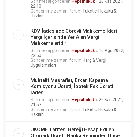
Son mesaj gönderen
Hepsihukuk
«
26 Kas 2021,
22:10
Gönderilme zamanı forum
Tüketici Hukuku &
Hakları
KDV İadesinde Görevli Mahkeme İdari
Yargı İçerisinde Yer Alan Vergi
Mahkemeleridir
Son mesaj gönderen
Hepsihukuk
«
16 Ağu 2022,
22:50
Gönderilme zamanı forum
Harç & Vergi
Uygulamaları
Muhtelif Masraflar, Erken Kapama
Komisyonu Ücreti, İpotek Fek Ücreti
İadesi
Son mesaj gönderen
Hepsihukuk
«
26 Kas 2021,
21:57
Gönderilme zamanı forum
Tüketici Hukuku &
Hakları
UKOME Tarifesi Gereği Hesap Edilen
Otopark Ücreti, Banka Rehninden Önce