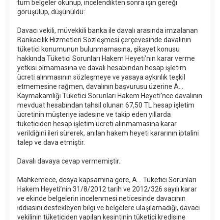
tüm belgeler okunup, incelendikten sonra işin gereği
görüşülüp, düşünüldü:
Davacı vekili, müvekkili banka ile davalı arasında imzalanan
Bankacılık Hizmetleri Sözleşmesi çerçevesinde davalının
tüketici konumunun bulunmamasına, şikayet konusu
hakkında Tüketici Sorunları Hakem Heyeti’nin karar verme
yetkisi olmamasına ve davalı hesabından hesap işletim
ücreti alınmasının sözleşmeye ve yasaya aykırılık teşkil
etmemesine rağmen, davalının başvurusu üzerine A...
Kaymakamlığı Tüketici Sorunları Hakem Heyeti’nce davalının
mevduat hesabından tahsil olunan 67,50 TL hesap işletim
ücretinin müşteriye iadesine ve takip eden yıllarda
tüketiciden hesap işletim ücreti alınmamasına karar
verildiğini ileri sürerek, anılan hakem heyeti kararının iptalini
talep ve dava etmiştir.
Davalı davaya cevap vermemiştir.
Mahkemece, dosya kapsamına göre, A... Tüketici Sorunları
Hakem Heyeti’nin 31/8/2012 tarih ve 2012/326 sayılı karar
ve ekinde belgelerin incelenmesi neticesinde davacının
iddiasını destekleyen bilgi ve belgelere ulaşılamadığı, davacı
vekilinin tüketiciden yapılan kesintinin tüketici kredisine