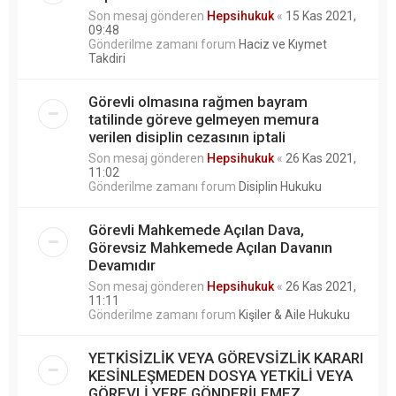
Son mesaj gönderen
Hepsihukuk
«
15 Kas 2021,
09:48
Gönderilme zamanı forum
Haciz ve Kıymet
Takdiri
Görevli olmasına rağmen bayram
tatilinde göreve gelmeyen memura
verilen disiplin cezasının iptali
Son mesaj gönderen
Hepsihukuk
«
26 Kas 2021,
11:02
Gönderilme zamanı forum
Disiplin Hukuku
Görevli Mahkemede Açılan Dava,
Görevsiz Mahkemede Açılan Davanın
Devamıdır
Son mesaj gönderen
Hepsihukuk
«
26 Kas 2021,
11:11
Gönderilme zamanı forum
Kişiler & Aile Hukuku
YETKİSİZLİK VEYA GÖREVSİZLİK KARARI
KESİNLEŞMEDEN DOSYA YETKİLİ VEYA
GÖREVLİ YERE GÖNDERİLEMEZ.