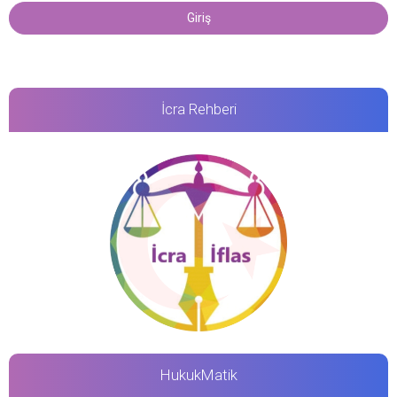
İcra Rehberi
HukukMatik