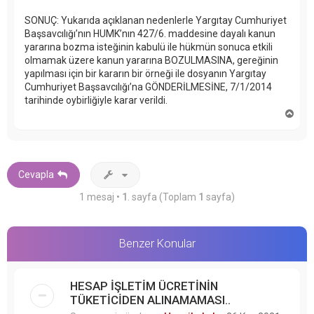
SONUÇ: Yukarıda açıklanan nedenlerle Yargıtay Cumhuriyet
Başsavcılığı’nın HUMK’nın 427/6. maddesine dayalı kanun
yararına bozma isteğinin kabulü ile hükmün sonuca etkili
olmamak üzere kanun yararına BOZULMASINA, gereğinin
yapılması için bir kararın bir örneği ile dosyanın Yargıtay
Cumhuriyet Başsavcılığı’na GÖNDERİLMESİNE, 7/1/2014
tarihinde oybirliğiyle karar verildi.
B
a
ş
a
d
ö
Cevapla
n
1 mesaj •
1
. sayfa (Toplam
1
sayfa)
Benzer Konular
HESAP İŞLETİM ÜCRETİNİN
TÜKETİCİDEN ALINAMAMASI..