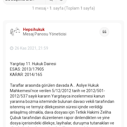
1 mesaj •
1
. sayfa (Toplam
1
sayfa)
Hepsihukuk
Alıntı
Mesaj Panosu Yöneticisi
26 Kas 2021, 21:59
Yargıtay 11. Hukuk Dairesi
ESAS: 2013/17905
KARAR: 2014/165
Taraflar arasında görülen davada A... Asliye Hukuk
Mahkemesi’nce verilen 5/12/2012 tarih ve 2012/501-
2012/537 sayılı kararın Yargıtayca incelenmesi kanun
yararına bozma isteminde bulunan davacı vekili tarafından
istenmiş ve temyiz dilekçesinin süresi içinde verildiği
anlaşılmış olmakla, dava dosyası için Tetkik Hakimi Zeliha
Çubuk tarafından düzenlenen rapor dinlendikten ve yine
dosya içerisindeki dilekçe, layihalar, duruşma tutanakları ve