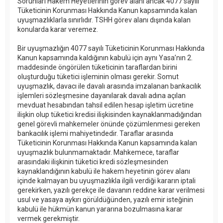
Sorunları Hakem Heyetlerinin görev alanı ancak 4077 sayılı
Tüketicinin Korunması Hakkında Kanun kapsamında kalan
uyuşmazlıklarla sınırlıdır. TSHH görev alanı dışında kalan
konularda karar veremez.
Bir uyuşmazlığın 4077 sayılı Tüketicinin Korunması Hakkında
Kanun kapsamında kaldığının kabulü için aynı Yasa’nın 2.
maddesinde öngörülen tüketicinin taraflardan birini
oluşturduğu tüketici işleminin olması gerekir. Somut
uyuşmazlık, davacı ile davalı arasında imzalanan bankacılık
işlemleri sözleşmesine dayanılarak davalı adına açılan
mevduat hesabından tahsil edilen hesap işletim ücretine
ilişkin olup tüketici kredisi ilişkisinden kaynaklanmadığından
genel görevli mahkemeler önünde çözümlenmesi gereken
bankacılık işlemi mahiyetindedir. Taraflar arasında
Tüketicinin Korunması Hakkında Kanun kapsamında kalan
uyuşmazlık bulunmamaktadır. Mahkemece, taraflar
arasındaki ilişkinin tüketici kredi sözleşmesinden
kaynaklandığının kabulü ile hakem heyetinin görev alanı
içinde kalmayan bu uyuşmazlıkla ilgili verdiği kararın iptali
gerekirken, yazılı gerekçe ile davanın reddine karar verilmesi
usul ve yasaya aykırı görüldüğünden, yazılı emir isteğinin
kabulü ile hükmün kanun yararına bozulmasına karar
vermek gerekmiştir.