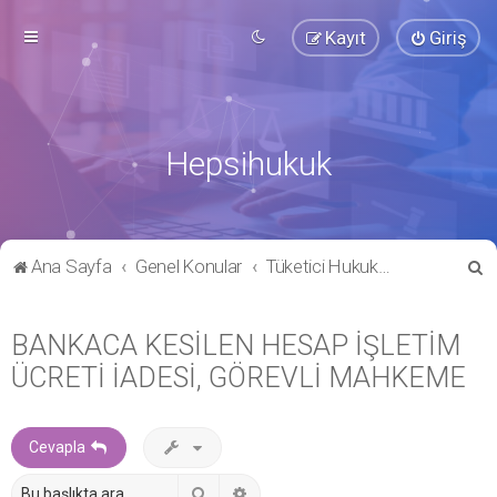
Kayıt
Giriş
Hepsihukuk
A
Ana Sayfa
Genel Konular
Tüketici Hukuku & Hakları
r
a
BANKACA KESİLEN HESAP İŞLETİM
ÜCRETİ İADESİ, GÖREVLİ MAHKEME
Cevapla
Ara
Gelişmiş arama