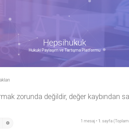
Hepsihukuk
Hukuki Paylaşım ve Tartışma Platformu
kları
rmak zorunda değildir, değer kaybından sat
1 mesaj •
1
. sayfa (Topla
Ara
Gelişmiş arama