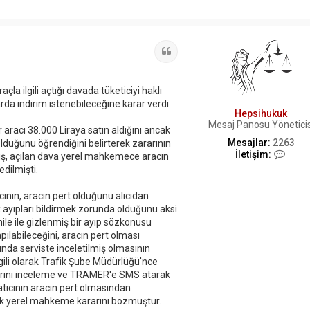
Alıntı
çla ilgili açtığı davada tüketiciyi haklı
rda indirim istenebileceğine karar verdi.
Hepsihukuk
Mesaj Panosu Yöneticis
 aracı 38.000 Liraya satın aldığını ancak
Mesajlar:
2263
lduğunu öğrendiğini belirterek zararının
İ
İletişim:
ış, açılan dava yerel mahkemece aracın
l
edilmişti.
e
t
ının, aracın pert olduğunu alıcıdan
i
ş
ecek ayıpları bildirmek zorunda olduğunu aksi
i
ile ile gizlenmiş bir ayıp sözkonusu
m
labileceğini, aracın pert olması
H
nda serviste inceletilmiş olmasının
e
lgili olarak Trafik Şube Müdürlüğü'nce
p
s
ıtlarını inceleme ve TRAMER'e SMS atarak
i
atıcının aracın pert olmasından
h
ek yerel mahkeme kararını bozmuştur.
u