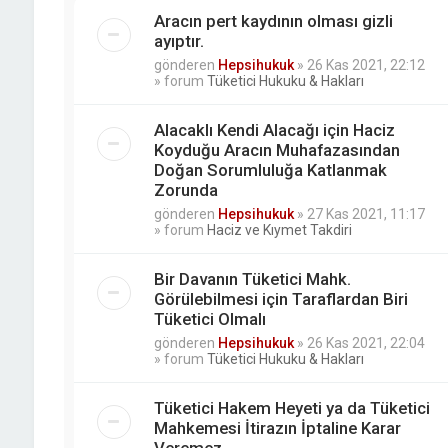
Aracın pert kaydının olması gizli
ayıptır.
gönderen
Hepsihukuk
»
26 Kas 2021, 22:12
» forum
Tüketici Hukuku & Hakları
Alacaklı Kendi Alacağı için Haciz
Koyduğu Aracın Muhafazasından
Doğan Sorumluluğa Katlanmak
Zorunda
gönderen
Hepsihukuk
»
27 Kas 2021, 11:17
» forum
Haciz ve Kıymet Takdiri
Bir Davanın Tüketici Mahk.
Görülebilmesi için Taraflardan Biri
Tüketici Olmalı
gönderen
Hepsihukuk
»
26 Kas 2021, 22:04
» forum
Tüketici Hukuku & Hakları
Tüketici Hakem Heyeti ya da Tüketici
Mahkemesi İtirazın İptaline Karar