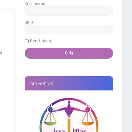
Kullanıcı adı:
Şifre:
Beni hatırla
i
İcra Rehberi