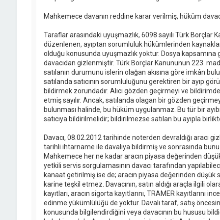
Mahkemece davanın reddine karar verilmiş, hüküm davacı 
Taraflar arasındaki uyuşmazlık, 6098 sayılı Türk Borçla
düzenlenen, ayıptan sorumluluk hükümlerinden kaynakla
olduğu konusunda uyuşmazlık yoktur. Dosya kapsamına g
davacıdan gizlenmiştir. Türk Borçlar Kanununun 223. madd
satılanın durumunu islerin olağan akısına göre imkân b
satılanda satıcının sorumluluğunu gerektiren bir ayıp görü
bildirmek zorundadır. Alıcı gözden geçirmeyi ve bildirimd
etmiş sayılır. Ancak, satılanda olagan bir gözden geçirmey
bulunması halinde, bu hüküm uygulanmaz. Bu tür bir ayıb
satıcıya bildirilmelidir; bildirilmezse satılan bu ayıpla birlikt
Davacı, 08.02.2012 tarihinde noterden devraldığı aracı gi
tarihli ihtarname ile davalıya bildirmiş ve sonrasında bunu 
Mahkemece her ne kadar aracın piyasa değerinden düşük s
yetkili servis sorgulamasının davacı tarafından yapılabileceğ
kanaat getirilmiş ise de; aracın piyasa değerinden düşük sa
karine teşkil etmez. Davacının, satın aldığı araçla ilgili o
kayıtları, aracın sigorta kayıtlarını, TRAMER kayıtlarını 
edinme yükümlülüğü de yoktur. Davalı taraf, satış öncesin
konusunda bilgilendirdiğini veya davacının bu hususu bildi