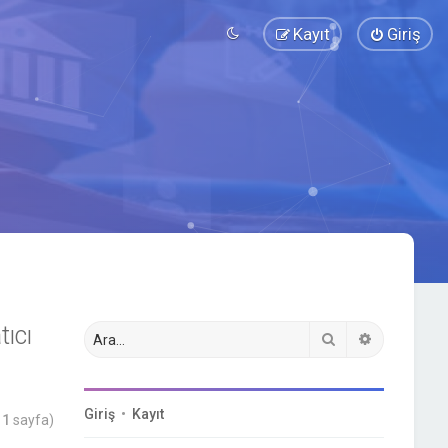
Kayıt
Giriş
ıcı
Ara
Gelişmiş a
Giriş
•
Kayıt
m
1
sayfa)