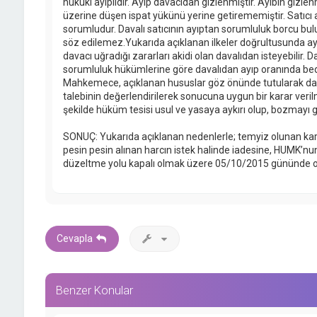
hukuki ayıplıdır. Ayıp davacıdan gizlenmiştir. Ayıbın gizle
üzerine düşen ispat yükünü yerine getirememiştir. Satıcı ay
sorumludur. Davalı satıcının ayıptan sorumluluk borcu b
söz edilemez.Yukarıda açıklanan ilkeler doğrultusunda a
davacı uğradığı zararları akidi olan davalıdan isteyebilir. 
sorumluluk hükümlerine göre davalıdan ayıp oranında bedel
Mahkemece, açıklanan hususlar göz önünde tutularak dava
talebinin değerlendirilerek sonucuna uygun bir karar veril
şekilde hüküm tesisi usul ve yasaya aykırı olup, bozmayı ge
SONUÇ: Yukarıda açıklanan nedenlerle; temyiz olunan k
pesin pesin alınan harcın istek halinde iadesine, HUMK’nu
düzeltme yolu kapalı olmak üzere 05/10/2015 gününde oy bi
Cevapla
Benzer Konular