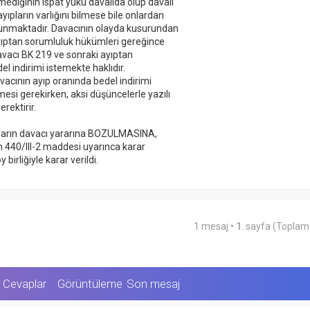
nmediğinin ispat yükü davalıda olup davalı
ıpların varlığını bilmese bile onlardan
ulunmaktadır. Davacının olayda kusurundan
yıptan sorumluluk hükümleri gereğince
Davacı BK 219 ve sonraki ayıptan
 indirimi istemekte haklıdır.
cının ayıp oranında bedel indirimi
mesi gerekirken, aksi düşüncelerle yazılı
rektirir.
ararın davacı yararına BOZULMASINA,
n 440/III-2 maddesi uyarınca karar
rliğiyle karar verildi.
1 mesaj •
1
. sayfa (Topla
Cevaplar
Görüntüleme
Son mesaj