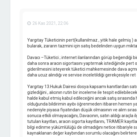
26 Kas 2021, 22:06
Yargıtay Tüketicinin pert(kullanılmaz , yitik hale gelmiş ) ara
bularak, zararın tazmini için satış bedelinden uygun mikta
Davacı –Tüketici ; internet ilanlarından görüp beğendiği bir
daha sonra aracın sigortasını yaptırmak istediğinde pert o
giderilmesini isteyerek tüketici mahkemesinde dava açm
daha ucuz alındığı ve servise inceletildiği gerekçesiyle ret 
Yargıtay 13.Hukuk Dairesi dosya kapsamı kanıtlardan satıc
gizlediğini , alıcının rutin bir inceleme ile tespit edilebil
halde kabul etmiş kabul edileceğini ancak satış sırasında h
olduğunda bildirimin ayıbı öğrenmeden itibaren hemen yapı
nedeniyle piyasa fiyatından düşük olmasının ve alım sırası
sonuca etkili olmayacağını, Davacının, satın aldığı araçla i
tutulan kayıtları, aracın sigorta kayıtlarını, TRAMER kay
bilgi edinme yükümlülüğü de olmadığını netice itibariyle s
kaynaklanan değer kaybından sorumlu olacağını belirter