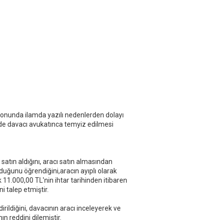
k
u
k
.
sonunda ilamda yazılı nedenlerden dolayı
nde davacı avukatınca temyiz edilmesi
atın aldığını, aracı satın almasından
duğunu öğrendiğini,aracın ayıplı olarak
 11.000,00 TL'nin ihtar tarihinden itibaren
ni talep etmiştir.
irildiğini, davacının aracı inceleyerek ve
n reddini dilemiştir.