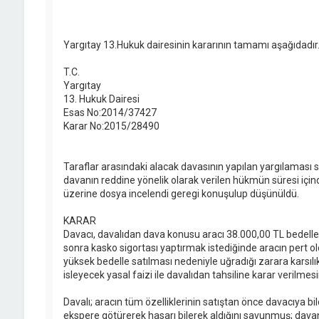
Yargıtay 13.Hukuk dairesinin kararının tamamı aşağıdadır
T.C.
Yargıtay
13. Hukuk Dairesi
Esas No:2014/37427
Karar No:2015/28490
Taraflar arasındaki alacak davasının yapılan yargılaması 
davanın reddine yönelik olarak verilen hükmün süresi içi
üzerine dosya incelendi geregi konuşulup düşünüldü.
KARAR
Davacı, davalıdan dava konusu aracı 38.000,00 TL bedelle s
sonra kasko sigortası yaptırmak istediğinde aracın pert ol
yüksek bedelle satılması nedeniyle uğradığı zarara karsılık
isleyecek yasal faizi ile davalıdan tahsiline karar verilmesi
Davalı; aracın tüm özelliklerinin satıştan önce davacıya bild
ekspere götürerek hasarı bilerek aldığını savunmuş; davanı