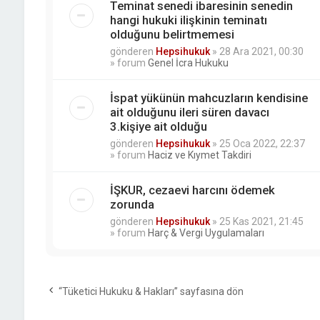
Teminat senedi ibaresinin senedin
hangi hukuki ilişkinin teminatı
olduğunu belirtmemesi
gönderen
Hepsihukuk
»
28 Ara 2021, 00:30
» forum
Genel İcra Hukuku
İspat yükünün mahcuzların kendisine
ait olduğunu ileri süren davacı
3.kişiye ait olduğu
gönderen
Hepsihukuk
»
25 Oca 2022, 22:37
» forum
Haciz ve Kıymet Takdiri
İŞKUR, cezaevi harcını ödemek
zorunda
gönderen
Hepsihukuk
»
25 Kas 2021, 21:45
» forum
Harç & Vergi Uygulamaları
“Tüketici Hukuku & Hakları” sayfasına dön