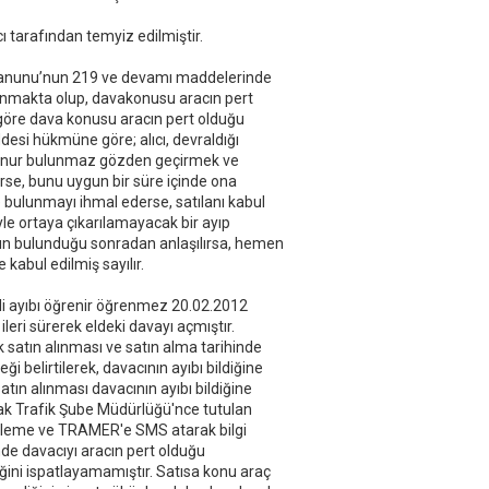
tarafından temyiz edilmiştir.
r Kanunu’nun 219 ve devamı maddelerinde
nmakta olup, davakonusu aracın pert
öre dava konusu aracın pert olduğu
esi hükmüne göre; alıcı, devraldığı
ulunur bulunmaz gözden geçirmek ve
rse, bunu uygun bir süre içinde ona
e bulunmayı ihmal ederse, satılanı kabul
le ortaya çıkarılamayacak bir ayıp
ın bulunduğu sonradan anlaşılırsa, hemen
e kabul edilmiş sayılır.
zli ayıbı öğrenir öğrenmez 20.02.2012
ileri sürerek eldeki davayı açmıştır.
atın alınması ve satın alma tarihinde
i belirtilerek, davacının ayıbı bildiğine
tın alınması davacının ayıbı bildiğine
larak Trafik Şube Müdürlüğü'nce tutulan
inceleme ve TRAMER'e SMS atarak bilgi
de davacıyı aracın pert olduğu
ğini ispatlayamamıştır. Satısa konu araç