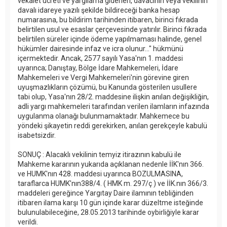
vekalet ücreti ve yargılama giderleri, davacının veya vekilinin
davalı idareye yazılı şekilde bildireceği banka hesap
numarasına, bu bildirim tarihinden itibaren, birinci fıkrada
belirtilen usul ve esaslar çerçevesinde yatırılır. Birinci fıkrada
belirtilen süreler içinde ödeme yapılmaması halinde, genel
hükümler dairesinde infaz ve icra olunur..." hükmünü
içermektedir. Ancak, 2577 sayılı Yasa'nın 1. maddesi
uyarınca; Danıştay, Bölge İdare Mahkemeleri, İdare
Mahkemeleri ve Vergi Mahkemeleri'nin görevine giren
uyuşmazlıkların çözümü, bu Kanunda gösterilen usullere
tabi olup, Yasa'nın 28/2. maddesine ilişkin anılan değişikliğin,
adli yargı mahkemeleri tarafından verilen ilamların infazında
uygulanma olanağı bulunmamaktadır. Mahkemece bu
yöndeki şikayetin reddi gerekirken, anılan gerekçeyle kabulü
isabetsizdir.
SONUÇ : Alacaklı vekilinin temyiz itirazının kabulü ile
Mahkeme kararının yukarıda açıklanan nedenle İİK'nın 366.
ve HUMK'nın 428. maddesi uyarınca BOZULMASINA,
taraflarca HUMK'nın388/4. ( HMK m. 297/ç ) ve İİK.nın 366/3.
maddeleri gereğince Yargıtay Daire ilamının tebliğinden
itibaren ilama karşı 10 gün içinde karar düzeltme isteğinde
bulunulabileceğine, 28.05.2013 tarihinde oybirliğiyle karar
verildi.