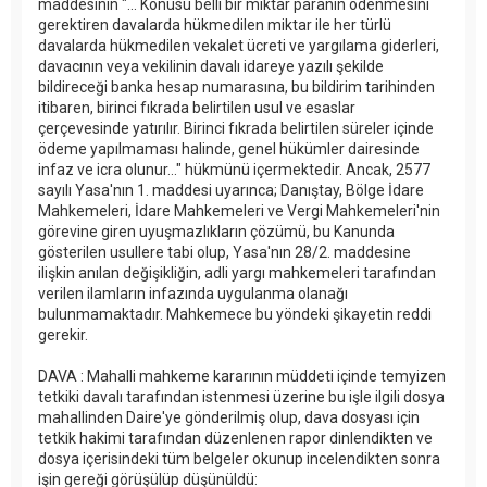
maddesinin "... Konusu belli bir miktar paranın ödenmesini
gerektiren davalarda hükmedilen miktar ile her türlü
davalarda hükmedilen vekalet ücreti ve yargılama giderleri,
davacının veya vekilinin davalı idareye yazılı şekilde
bildireceği banka hesap numarasına, bu bildirim tarihinden
itibaren, birinci fıkrada belirtilen usul ve esaslar
çerçevesinde yatırılır. Birinci fıkrada belirtilen süreler içinde
ödeme yapılmaması halinde, genel hükümler dairesinde
infaz ve icra olunur..." hükmünü içermektedir. Ancak, 2577
sayılı Yasa'nın 1. maddesi uyarınca; Danıştay, Bölge İdare
Mahkemeleri, İdare Mahkemeleri ve Vergi Mahkemeleri'nin
görevine giren uyuşmazlıkların çözümü, bu Kanunda
gösterilen usullere tabi olup, Yasa'nın 28/2. maddesine
ilişkin anılan değişikliğin, adli yargı mahkemeleri tarafından
verilen ilamların infazında uygulanma olanağı
bulunmamaktadır. Mahkemece bu yöndeki şikayetin reddi
gerekir.
DAVA : Mahalli mahkeme kararının müddeti içinde temyizen
tetkiki davalı tarafından istenmesi üzerine bu işle ilgili dosya
mahallinden Daire'ye gönderilmiş olup, dava dosyası için
tetkik hakimi tarafından düzenlenen rapor dinlendikten ve
dosya içerisindeki tüm belgeler okunup incelendikten sonra
işin gereği görüşülüp düşünüldü: