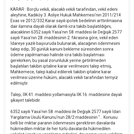
KARAR : Borçlu vekili, alacaklı vekili tarafından, vekil edeni
aleyhine, Kadıköy 3. Asliye Hukuk Mahkemesi'nin 2011/214
Esas ve 2012/332 Karar sayılı ipotek bedelinin arttırılmasına
dair ilamına dayalı olarak ilamlı icra takibi başlatıldığını,
alacaklının 6352 sayılı Yasa'nın 58. maddesi ile Değişik 2577
sayılı Yasa'nın 28. maddesinin 2. fıkrasına göre, vekil eden
İdareye yazılı başvuruda bulunarak, alacağının ödenmesini
talep edip, 30 günlük kanuni bekleme süresinden sonra
ödeme yapılmaması halinde icra takibi başlatması
gerekirken, bu yasal zorunluluk yerine getirilmeden
başlatılan takibin iptaline karar verilmesini talep etmiş,
Mahkemece, talep kabul edilerek takibin iptaline karar
verilmesi üzerine hüküm, alacaklı vekili tarafından temyiz
edilmiştir.
Talep, İİK 41. maddesi yollamasıyla İİK 16. maddesine dayalı
şikayet talebidir.
6352 sayılı Yasa'nın 58. maddesi ile Değişik 2577 sayılı İdari
Yargılama Usulü Kanunu'nun 28/2 maddesinin "... Konusu
belli bir miktar paranın ödenmesini gerektiren davalarda
hükmedilen miktar ile her türlü davalarda hükmedilen