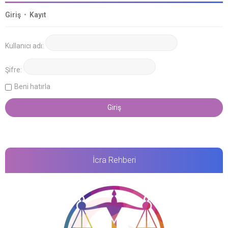
Giriş
•
Kayıt
Kullanıcı adı:
Şifre:
Beni hatırla
İcra Rehberi