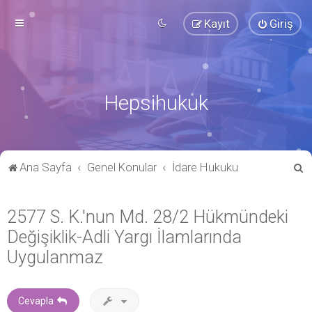
Kayıt
Giriş
Hepsihukuk
A
Ana Sayfa
Genel Konular
İdare Hukuku
r
a
2577 S. K.'nun Md. 28/2 Hükmündeki
Değişiklik-Adli Yargı İlamlarında
Uygulanmaz
Cevapla