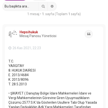
Ara
Gelişmiş arama
1 mesaj •
1
. sayfa (Toplam
1
sayfa)
Hepsihukuk
Alıntı
Mesaj Panosu Yöneticisi
26 Kas 2021, 22:23
T.C.
YARGITAY
8. HUKUK DAİRESİ
E. 2013/4684
K. 2013/8096
T. 28.5.2013
• ŞİKAYET ( Danıştay Bölge İdare Mahkemeleri İdare ve
Vergi Mahkemelerinin Görevine Giren Uyuşmazlıkların
Çözümü 2577 S.K.'da Gösterilen Usullere Tabi Olup Yasada
Yapılan Değişikliğin Adli Yargı Mahkemeleri Tarafından