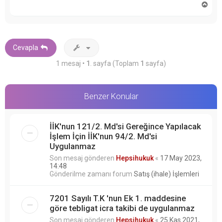
B
a
ş
a
d
ö
Cevapla
n
1 mesaj •
1
. sayfa (Toplam
1
sayfa)
Benzer Konular
İİK'nun 121/2. Md'si Gereğince Yapılacak
İşlem İçin İİK'nun 94/2. Md'si
Uygulanmaz
Son mesaj gönderen
Hepsihukuk
«
17 May 2023,
14:48
Gönderilme zamanı forum
Satış (ihale) İşlemleri
7201 Sayılı T.K 'nun Ek 1. maddesine
göre tebligat icra takibi de uygulanmaz
Son mesaj gönderen
Hepsihukuk
«
25 Kas 2021,