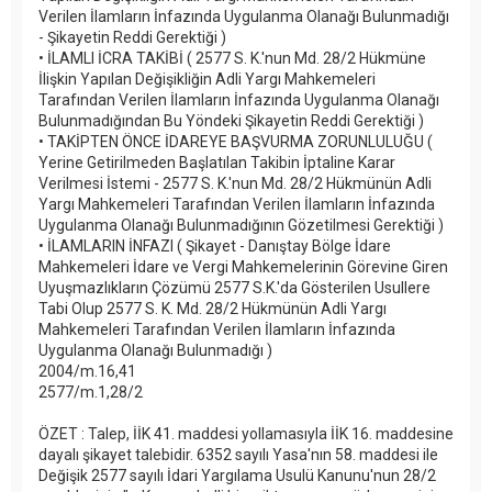
Verilen İlamların İnfazında Uygulanma Olanağı Bulunmadığı
- Şikayetin Reddi Gerektiği )
• İLAMLI İCRA TAKİBİ ( 2577 S. K.'nun Md. 28/2 Hükmüne
İlişkin Yapılan Değişikliğin Adli Yargı Mahkemeleri
Tarafından Verilen İlamların İnfazında Uygulanma Olanağı
Bulunmadığından Bu Yöndeki Şikayetin Reddi Gerektiği )
• TAKİPTEN ÖNCE İDAREYE BAŞVURMA ZORUNLULUĞU (
Yerine Getirilmeden Başlatılan Takibin İptaline Karar
Verilmesi İstemi - 2577 S. K.'nun Md. 28/2 Hükmünün Adli
Yargı Mahkemeleri Tarafından Verilen İlamların İnfazında
Uygulanma Olanağı Bulunmadığının Gözetilmesi Gerektiği )
• İLAMLARIN İNFAZI ( Şikayet - Danıştay Bölge İdare
Mahkemeleri İdare ve Vergi Mahkemelerinin Görevine Giren
Uyuşmazlıkların Çözümü 2577 S.K.'da Gösterilen Usullere
Tabi Olup 2577 S. K. Md. 28/2 Hükmünün Adli Yargı
Mahkemeleri Tarafından Verilen İlamların İnfazında
Uygulanma Olanağı Bulunmadığı )
2004/m.16,41
2577/m.1,28/2
ÖZET : Talep, İİK 41. maddesi yollamasıyla İİK 16. maddesine
dayalı şikayet talebidir. 6352 sayılı Yasa'nın 58. maddesi ile
Değişik 2577 sayılı İdari Yargılama Usulü Kanunu'nun 28/2