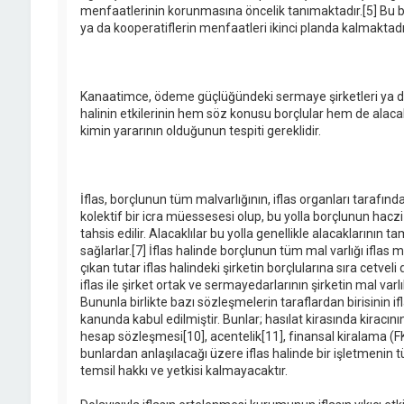
menfaatlerinin korunmasına öncelik tanımaktadır.[5] Bu b
ya da kooperatiflerin menfaatleri ikinci planda kalmaktadır
Kanaatimce, ödeme güçlüğündeki sermaye şirketleri ya da 
halinin etkilerinin hem söz konusu borçlular hem de alacak
kimin yararının olduğunun tespiti gereklidir.
İflas, borçlunun tüm malvarlığının, iflas organları tarafınd
kolektif bir icra müessesesi olup, bu yolla borçlunun hac
tahsis edilir. Alacaklılar bu yolla genellikle alacaklarının t
sağlarlar.[7] İflas halinde borçlunun tüm mal varlığı iflas 
çıkan tutar iflas halindeki şirketin borçlularına sıra cetveli
iflas ile şirket ortak ve sermayedarlarının şirketin mal var
Bununla birlikte bazı sözleşmelerin taraflardan birisinin i
kanunda kabul edilmiştir. Bunlar; hasılat kirasında kiracının
hesap sözleşmesi[10], acentelik[11], finansal kiralama (F
bunlardan anlaşılacağı üzere iflas halinde bir işletmenin 
temsil hakkı ve yetkisi kalmayacaktır.