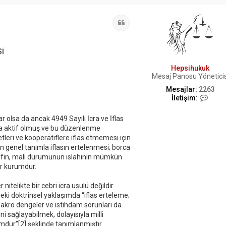
Alıntı
Sİ
Hepsihukuk
Mesaj Panosu Yöneticis
Mesajlar:
2263
İ
İletişim:
l
e
olsa da ancak 4949 Sayılı İcra ve İflas
t
da aktif olmuş ve bu düzenlenme
i
ş
ri ve kooperatiflere iflas etmemesi için
i
n genel tanımla iflasın ertelenmesi; borca
m
tifin, mali durumunun ıslahının mümkün
H
ir kurumdur.
e
p
s
nitelikte bir cebri icra usulü değildir
i
eki doktrinsel yaklaşımda “iflas erteleme;
h
akro dengeler ve istihdam sorunları da
u
i sağlayabilmek, dolayısıyla milli
k
dur”[2] şeklinde tanımlanmıştır.