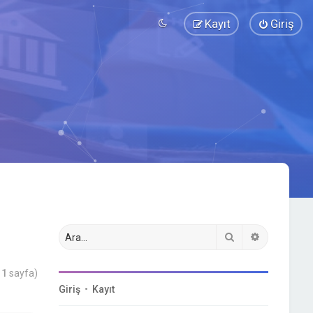
Kayıt
Giriş
Ara
Gelişmiş a
m
1
sayfa)
Giriş
•
Kayıt