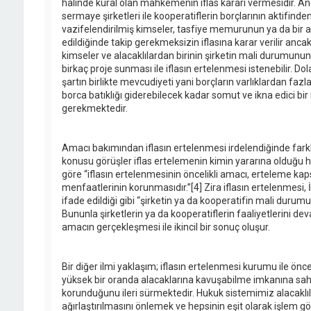
halinde kural olan mahkemenin iflas kararı vermesidir. A
sermaye şirketleri ile kooperatiflerin borçlarının aktifinde
vazifelendirilmiş kimseler, tasfiye memurunun ya da bir a
edildiğinde takip gerekmeksizin iflasına karar verilir ancak 
kimseler ve alacaklılardan birinin şirketin mali durumunun 
birkaç proje sunması ile iflasın ertelenmesi istenebilir. Dola
şartın birlikte mevcudiyeti yani borçların varlıklardan fazla
borca batıklığı giderebilecek kadar somut ve ikna edici bir 
gerekmektedir.
Amacı bakımından iflasın ertelenmesi irdelendiğinde farkl
konusu görüşler iflas ertelemenin kimin yararına olduğu 
göre “iflasın ertelenmesinin öncelikli amacı, erteleme kap
menfaatlerinin korunmasıdır.”[4] Zira iflasın ertelenmesi, 
ifade edildiği gibi “şirketin ya da kooperatifin mali durumu
Bununla şirketlerin ya da kooperatiflerin faaliyetlerini de
amacın gerçekleşmesi ile ikincil bir sonuç oluşur.
Bir diğer ilmi yaklaşım; iflasın ertelenmesi kurumu ile önc
yüksek bir oranda alacaklarına kavuşabilme imkanına sahi
korunduğunu ileri sürmektedir. Hukuk sistemimiz alacaklı
ağırlaştırılmasını önlemek ve hepsinin eşit olarak işlem gö