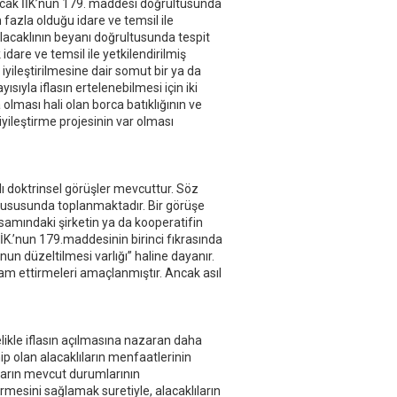
ncak İİK’nun 179. maddesi doğrultusunda
n fazla olduğu idare ve temsil ile
lacaklının beyanı doğrultusunda tespit
idare ve temsil ile yetkilendirilmiş
iyileştirilmesine dair somut bir ya da
yısıyla iflasın ertelenebilmesi için iki
 olması hali olan borca batıklığının ve
iyileştirme projesinin var olması
ı doktrinsel görüşler mevcuttur. Söz
hususunda toplanmaktadır. Bir görüşe
samındaki şirketin ya da kooperatifin
İİK.’nun 179.maddesinin birinci fıkrasında
nun düzeltilmesi varlığı” haline dayanır.
vam ettirmeleri amaçlanmıştır. Ancak asıl
elikle iflasın açılmasına nazaran daha
p olan alacaklıların menfaatlerinin
ların mevcut durumlarının
rmesini sağlamak suretiyle, alacaklıların