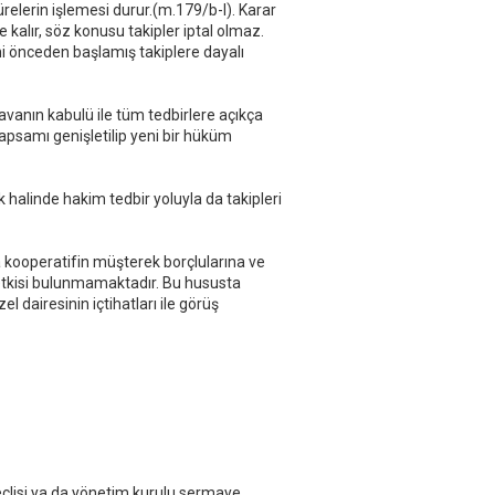
relerin işlemesi durur.(m.179/b-I). Karar
 kalır, söz konusu takipler iptal olmaz.
ni önceden başlamış takiplere dayalı
vanın kabulü ile tüm tedbirlere açıkça
kapsamı genişletilip yeni bir hüküm
 halinde hakim tedbir yoluyla da takipleri
da kooperatifin müşterek borçlularına ve
r etkisi bulunmamaktadır. Bu hususta
airesinin içtihatları ile görüş
meclisi ya da yönetim kurulu sermaye