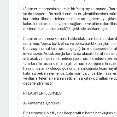
İflasın ertelenmesinin niteliği bir Yargıtay kararında ; “b
ya da kooperatifin mali durumunun iyileştirilmesinin mümk
kurumdur. İflasın ertelenmesindeki amaç, sermaye şirketi
kalarak faaliyetine devamını sağlamak ve alacaklıları ifl
etkilenmesinden korumak”[3] şeklinde açıklanmıştır.
İflasın ertelenmesi kurumu hakkındaki tüm tanımlardan da
durulmuş, “borca batık olma ve borca batıklıktan çıkma um
Dolayısıyla umut kelimesinin geçtiği bir müessesede ta
imkansızdır. Ancak borçlu tarafa da alacaklı tarafa da en a
artıracak yeni düzenlemelerin yapılması, tereddüte yer v
tüm taraflar açısından anlaşılır olması etkinliğini artıracak 
hayatın dinamik olduğu göz önüne alındığında ticari haya
kalması beklenmemelidir. Çalışmamda öncelikle iflasın e
ve iflas erteleme kararının etkileri Yargıtay içtihatları ve 
değerlendirilmiştir.
I-İFLASIN ERTELENMESİ
A- Kavramsal Çerçeve
Bir sermaye şirketi ya da kooperatifin borca batıklığının 