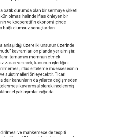
u
k
orca batık durumda olan bir sermaye şirketi
ün olması halinde iflası önleyen bir
nin ve kooperatifin ekonomi içinde
asa bağlı olumsuz sonuçlardan
 anlaşıldığı üzere iki unsurun üzerinde
udu” kavramları ön planda yer almıştır.
rafların tamamını memnun etmek
z zararı verecek, kanunun işlerliğini
erilmemesi, iflas erteleme müessesesinin
ve suistimalleri önleyecektir. Ticari
ta dair kanunların da yıllarca değişmeden
rtelenmesi kavramsal olarak incelenmiş
doktrinsel yaklaşımlar ışığında
bildirilmesi ve mahkemece de tespiti