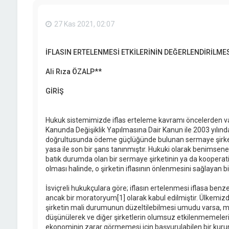
27 Kas 2021, 02:07
İFLASIN ERTELENMESİ ETKİLERİNİN DEĞERLENDİRİLME
Ali Rıza ÖZALP**
GİRİŞ
Hukuk sistemimizde iflas erteleme kavramı öncelerden var 
Kanunda Değişiklik Yapılmasına Dair Kanun ile 2003 yılın
doğrultusunda ödeme güçlüğünde bulunan sermaye şirketle
yasa ile son bir şans tanınmıştır. Hukuki olarak benimsene
batık durumda olan bir sermaye şirketinin ya da koopera
olması halinde, o şirketin iflasının önlenmesini sağlayan b
İsviçreli hukukçulara göre; iflasın ertelenmesi iflasa benzer 
ancak bir moratoryum[1] olarak kabul edilmiştir. Ülkemizd
şirketin mali durumunun düzeltilebilmesi umudu varsa, m
düşünülerek ve diğer şirketlerin olumsuz etkilenmemelerin
ekonominin zarar görmemesi için başvurulabilen bir kurum