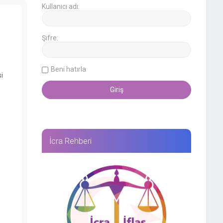
Kullanıcı adı:
Şifre:
Beni hatırla
i
İcra Rehberi