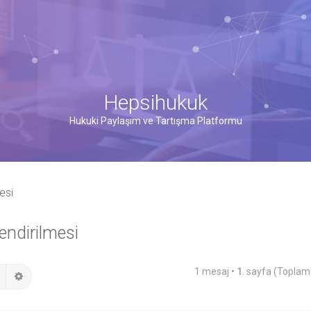
Hepsihukuk
Hukuki Paylaşım ve Tartışma Platformu
esi
lendirilmesi
1 mesaj •
1
. sayfa (Topla
Ara
Gelişmiş arama