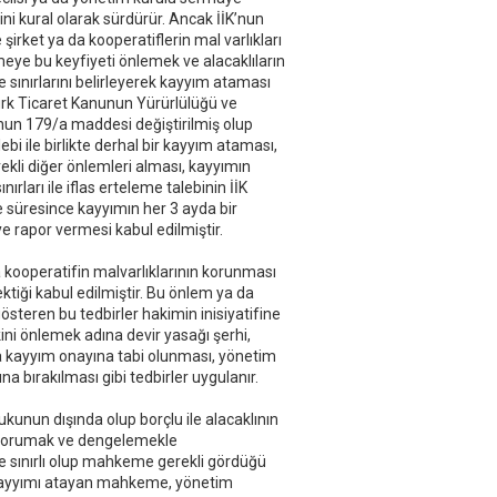
rini kural olarak sürdürür. Ancak İİK’nun
 şirket ya da kooperatiflerin mal varlıkları
eye bu keyfiyeti önlemek ve alacaklıların
 sınırlarını belirleyerek kayyım ataması
ürk Ticaret Kanunun Yürürlülüğü ve
nun 179/a maddesi değiştirilmiş olup
bi ile birlikte derhal bir kayyım ataması,
rekli diğer önlemleri alması, kayyımın
rları ile iflas erteleme talebinin İİK
eme süresince kayyımın her 3 ayda bir
e rapor vermesi kabul edilmiştir.
kooperatifin malvarlıklarının korunması
tiği kabul edilmiştir. Bu önlem ya da
gösteren bu tedbirler hakimin inisiyatifine
ikini önlemek adına devir yasağı şerhi,
 kayyım onayına tabi olunması, yönetim
 bırakılması gibi tedbirler uygulanır.
unun dışında olup borçlu ile alacaklının
 korumak ve dengelemekle
ile sınırlı olup mahkeme gerekli gördüğü
r. Kayyımı atayan mahkeme, yönetim