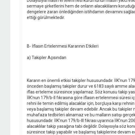
Dolayısıyla iflasın ertelenmesi kurumunun iflasın yıkıcı 
sermaye şirketlerini hem de onların alacaklılarını korudu
dengelere zararı önlediğinden istihdamın devamını sağla
ettiği görülmektedir.
B- İflasın Ertelenmesi Kararının Etkileri
a) Takipler Açısından
Kararın en önemli etkisi takipler hususundadır. İİK’nun 179
önceden başlamış takipler durur ve 6183 sayılı amme alaca
iflas erteleme süresince yapılamaz. Söz konusu takip yasağı
İİK’nun 179/b-II fıkrasına göre iflasın ertelenmesi süresi i
rehni ile temin edilmiş alacaklar için, borçluya karşı rehnin 
veya başlamış takipler devam edebilir. Ancak bu takipler
muhafaza tedbirleri alınamaz ve bu malların satışı gerçekl
hususundadır. İİK’nun 179/b-III fıkrası uyarınca İİK’nun 
alacaklılar takip yasağına tabi değildir. Dolayısıyla söz kon
süresince takip yapabilir ve başlamış takiplerine devam edebi