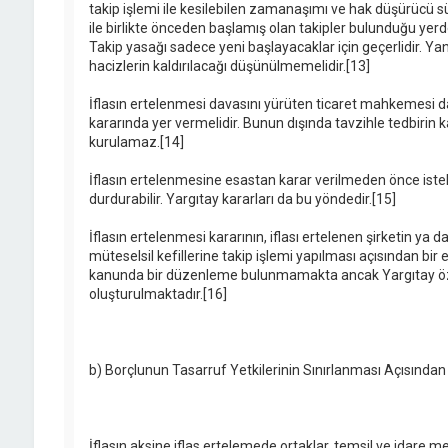
takip işlemi ile kesilebilen zamanaşımı ve hak düşürücü sü
ile birlikte önceden başlamış olan takipler bulunduğu yerde
Takip yasağı sadece yeni başlayacaklar için geçerlidir. Ya
hacizlerin kaldırılacağı düşünülmemelidir.[13]
İflasın ertelenmesi davasını yürüten ticaret mahkemesi da
kararında yer vermelidir. Bunun dışında tavzihle tedbirin 
kurulamaz.[14]
İflasın ertelenmesine esastan karar verilmeden önce istek
durdurabilir. Yargıtay kararları da bu yöndedir.[15]
İflasın ertelenmesi kararının, iflası ertelenen şirketin ya 
müteselsil kefillerine takip işlemi yapılması açısından bi
kanunda bir düzenleme bulunmamakta ancak Yargıtay özel d
oluşturulmaktadır.[16]
b) Borçlunun Tasarruf Yetkilerinin Sınırlanması Açısından
İflasın aksine iflas ertelemede ortaklar, temsil ve idare 