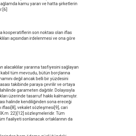
ağlamda kamu yararı ve hatta şirketlerin
.[6]
kooperatiflerin son noktası olan iflas
lıları açısından irdelenmesi ve ona göre
an alacaklılar yararına tasfiyesini sağlayan
zi kabil tüm mevcudu, bütün borçlarına
amamını değil ancak belli bir yüzdesini
masası takibinde paraya çevrilir ve ortaya
 dahilinde garameten dağıtılır. Dolayısıyla
lıkları üzerinde tasarruf hakkı kalmamıştır.
flası halinde kendiliğinden sona ereceği
 iflası[8], vekalet sözleşmesi[9], cari
KK.m. 22)[12] sözleşmeleridir. Tüm
tüm faaliyeti sonlanacak ortaklarının da