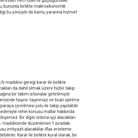
etkilerinden hem ödeme güçlüğündeki
ğu, bununla birlikte makroekonomik
dığı bu yönüyle de kamu yararına hizmet
/b maddesi gereği karar ile birlikte
kları da dahil olmak üzere hiçbir takip
na bir takım istisnalar getirilmiştir.
çerisinde taşınır-taşınmaz ve ticari işletme
paraya çevrilmesi yolu ile takip yapılabilir
 nedeniyle rehin konusu mallar hakkında
eşemez. Bir diğer istisna işçi alacakları
206. maddesinde düzenlenen 1.sıradaki
usu imtiyazlı alacaklılar iflas erteleme
lirler. Karar ile birlikte kural olarak, bir