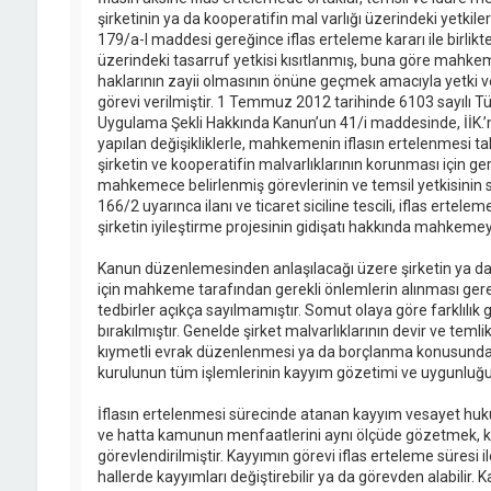
şirketinin ya da kooperatifin mal varlığı üzerindeki yetkile
179/a-I maddesi gereğince iflas erteleme kararı ile birlikte
üzerindeki tasarruf yetkisi kısıtlanmış, buna göre mahkem
haklarının zayii olmasının önüne geçmek amacıyla yetki ve
görevi verilmiştir. 1 Temmuz 2012 tarihinde 6103 sayılı T
Uygulama Şekli Hakkında Kanun’un 41/i maddesinde, İİK.’
yapılan değişikliklerle, mahkemenin iflasın ertelenmesi tale
şirketin ve kooperatifin malvarlıklarının korunması için ge
mahkemece belirlenmiş görevlerinin ve temsil yetkisinin sını
166/2 uyarınca ilanı ve ticaret siciline tescili, iflas ertel
şirketin iyileştirme projesinin gidişatı hakkında mahkemey
Kanun düzenlemesinden anlaşılacağı üzere şirketin ya da 
için mahkeme tarafından gerekli önlemlerin alınması gerek
tedbirler açıkça sayılmamıştır. Somut olaya göre farklılık 
bırakılmıştır. Genelde şirket malvarlıklarının devir ve teml
kıymetli evrak düzenlenmesi ya da borçlanma konusunda
kurulunun tüm işlemlerinin kayyım gözetimi ve uygunluğuna
İflasın ertelenmesi sürecinde atanan kayyım vesayet hukuk
ve hatta kamunun menfaatlerini aynı ölçüde gözetmek,
görevlendirilmiştir. Kayyımın görevi iflas erteleme süresi 
hallerde kayyımları değiştirebilir ya da görevden alabili