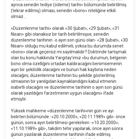
ayrıca senedin tediye (ödeme) tarihi» bölümünde belirtilmiş
(tekrar edilmiş) olması, senedin «bono» niteliğine etkili
olmaz...
«Düzenlenme tarihi» olarak «30 Şubat», «29 Şubat», «31
Nisan» gibi olanaksız bir tarih belirtilmişse, senedin
düzenlenme tarihinin -o ayın son günü olan- «28 Şubat», «30
Nisan» olduğu mu kabul edilmeli, yoksa bu durumda senet
«bono» olarak geçersiz mi sayılmalıdır? Doktrinde tartışmalı
olan bu konu hakkında Yargıtay’ımız «bu durumun, belgenin
bono olma özelliğini ortadan kaldıracağını benimsemenin
aşırı bir şekilcilik olacağını ve bunun hak kaybına neden
olacağını, düzenlenme tarihinin bu şekilde gösterilmiş
olmasının bir yanılgıdan kaynaklandığını kabul etmenin
isabetli olacağını ve düzenlenme tarihinin o ayın son günü
olarak yazıldığını farzetmenin uygun olacağını» ifade
etmiştir.
Yüksek mahkeme «düzenlenme tarihi»nin gün ve ayı
belirten bölümünde -«20.10.2000»; «20.11.1989» gibi- önce
günün, sonra ayın belirtilmesi gerekirken -«10.20.2000»;
«11.10.1989» gibi-, takdim tehir yapılarak, önce ayın sonra
günün yazılarak düzenlenme tarihinin ifade edilmiş