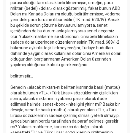
parası olduğu tam olarak belirtilmemişse, örneğin; para
miktarı (bedel) «dolar» olarak gösterilmiş, fakat bunun ABD
Doları mı, Kanada Doları mı olduğu belirtilmemişse, «ödeme
yerindeki para türü»ne itibar edilir (TK. mad. 623/IV). Ancak
bu şekilde sorun çözüme kavuşturulamıyorsa, senet
içeriğinden de bu durum anlaşılamıyorsa senet geçersiz
olur. Yüksek mahkeme ise «bononun, cinsi belirtilmeksizin
sadece dolar üzerinden düzenlenmesinin TK. mad. 688/I-2
hükmüne aykırılık teşkil etmeyeceğini, Türkiye hudutları
dahilinde yaygın olarak kullanılan dolar cinsi Amerikan doları
olduğundan, borçlanmanın Amerikan Doları üzerinden
yapılmış olduğunun kabulü gerekeceğini»
belirtmiştir...
Senedin «alacak miktarı»nı belirten kısmında basılı (matbu)
olarak bulunan «TL», «Türk Lirası» sözcüklerinin çizildikten
sonra, alacak miktarının «yabancı para» olarak ifade
edilmesi halinde, senet «bono» niteliğini yitirir mi? Başka bir
deyişle, senette basılı (matbu) olarak yer alan «TL», «Türk
Lirası» sözcüklerinin sadece çizilmiş olması yeterli olmayıp,
ayrıca bunların borçlu tarafından da paraf edilmesi gerekir
mi? Yüksek mahkeme, kanımızca da doğru olarak
«senetteki ‘TL’ ve ‘Türk Lirası’ sözcüklerinin çizilmesinin