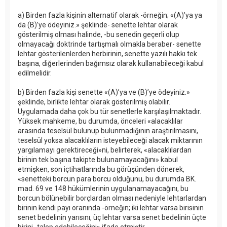
a) Birden fazla kişinin alternatif olarak -örneğin; «(A)’ya ya
da (B)’ye ödeyiniz.» şeklinde- senette lehtar olarak
gösterilmiş olması halinde, -bu senedin geçerli olup
olmayacağı doktrinde tartışmalı olmakla beraber- senette
lehtar gösterilenlerden herbirinin, senette yazılı hakkı tek
başına, diğerlerinden bağımsız olarak kullanabileceği kabul
edilmelidir.
b) Birden fazla kişi senette «(A)’ya ve (B)’ye ödeyiniz.»
şeklinde, birlikte lehtar olarak gösterilmiş olabilir.
Uygulamada daha çok bu tür senetlerle karşılaşılmaktadır.
Yüksek mahkeme, bu durumda, önceleri «alacaklılar
arasında teselsül bulunup bulunmadığının araştırılmasını,
teselsül yoksa alacaklıların isteyebileceği alacak miktarının
yargılamayı gerektireceği»ni, belirterek, «alacaklılardan
birinin tek başına takipte bulunamayacağını» kabul
etmişken, son içtihatlarında bu görüşünden dönerek,
«senetteki borcun para borcu olduğunu, bu durumda BK.
mad. 69 ve 148 hükümlerinin uygulanamayacağını, bu
borcun bölünebilir borçlardan olması nedeniyle lehtarlardan
birinin kendi payı oranında -örneğin; iki lehtar varsa birisinin
senet bedelinin yarısını, üç lehtar varsa senet bedelinin üçte
birini- talep edebileceğini» ifade etmiştir.