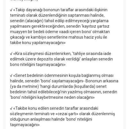
√ «Takip dayanağı bononun taraflar arasındaki ilişkinin
teminatı olarak düzenlendiğinin saptanması halinde,
senedin (alacağın) tahsil edilip edilmeyeceği yargılama
yapılmasını gerektireceğinden, senedin ‘kayıtsız şartsız
muayyen bir bedeli ödeme vaadi içeren bono’ olmaktan
çıkacağı ve kambiyo senetlerine mahsus haciz yolu ile
takibe konu yapılamayacağını»
√ «Kira sözleşmesi düzenlenirken, ‘tahliye sırasında iade
edilmek üzere depozito olarak verildiği’ anlaşılan senedin
bono niteliğini taşımayacağını»
√ «Senet bedelinin ödenmesinin koşula bağlanmış olması
halinde, senedin ‘bono’ sayılamayacağını- Bononun arkasına
(ya da metnine) ‘hangi durumlarda (koşullarda) senet
bedelinin tahsil edilebileceği’nin yazılmış olmasının, senedin
‘bono’ niteliğini kaybetmesine neden olacağını»
√ «Takibe konu edilen senedin taraflar arasındaki
sözleşmenin teminatı ve «cezai şartı» olarak düzenlenmiş
olduğunun anlaşılması halinde ‘bono’ niteliğini
taşımayacağını»