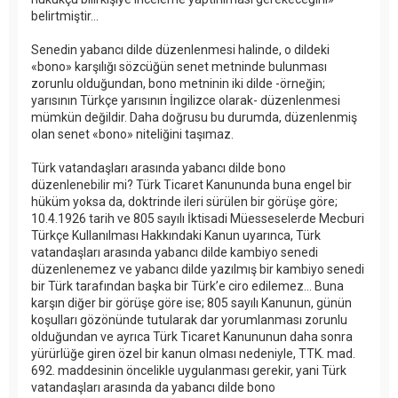
belirtmiştir...
Senedin yabancı dilde düzenlenmesi halinde, o dildeki
«bono» karşılığı sözcüğün senet metninde bulunması
zorunlu olduğundan, bono metninin iki dilde -örneğin;
yarısının Türkçe yarısının İngilizce olarak- düzenlenmesi
mümkün değildir. Daha doğrusu bu durumda, düzenlenmiş
olan senet «bono» niteliğini taşımaz.
Türk vatandaşları arasında yabancı dilde bono
düzenlenebilir mi? Türk Ticaret Kanununda buna engel bir
hüküm yoksa da, doktrinde ileri sürülen bir görüşe göre;
10.4.1926 tarih ve 805 sayılı İktisadi Müesseselerde Mecburi
Türkçe Kullanılması Hakkındaki Kanun uyarınca, Türk
vatandaşları arasında yabancı dilde kambiyo senedi
düzenlenemez ve yabancı dilde yazılmış bir kambiyo senedi
bir Türk tarafından başka bir Türk’e ciro edilemez... Buna
karşın diğer bir görüşe göre ise; 805 sayılı Kanunun, günün
koşulları gözönünde tutularak dar yorumlanması zorunlu
olduğundan ve ayrıca Türk Ticaret Kanununun daha sonra
yürürlüğe giren özel bir kanun olması nedeniyle, TTK. mad.
692. maddesinin öncelikle uygulanması gerekir, yani Türk
vatandaşları arasında da yabancı dilde bono