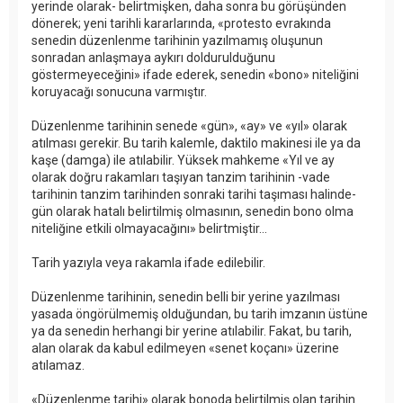
yerinde olarak- belirtmişken, daha sonra bu görüşünden
dönerek; yeni tarihli kararlarında, «protesto evrakında
senedin düzenlenme tarihinin yazılmamış oluşunun
sonradan anlaşmaya aykırı doldurulduğunu
göstermeyeceğini» ifade ederek, senedin «bono» niteliğini
koruyacağı sonucuna varmıştır.
Düzenlenme tarihinin senede «gün», «ay» ve «yıl» olarak
atılması gerekir. Bu tarih kalemle, daktilo makinesi ile ya da
kaşe (damga) ile atılabilir. Yüksek mahkeme «Yıl ve ay
olarak doğru rakamları taşıyan tanzim tarihinin -vade
tarihinin tanzim tarihinden sonraki tarihi taşıması halinde-
gün olarak hatalı belirtilmiş olmasının, senedin bono olma
niteliğine etkili olmayacağını» belirtmiştir...
Tarih yazıyla veya rakamla ifade edilebilir.
Düzenlenme tarihinin, senedin belli bir yerine yazılması
yasada öngörülmemiş olduğundan, bu tarih imzanın üstüne
ya da senedin herhangi bir yerine atılabilir. Fakat, bu tarih,
alan olarak da kabul edilmeyen «senet koçanı» üzerine
atılamaz.
«Düzenlenme tarihi» olarak bonoda belirtilmiş olan tarihin