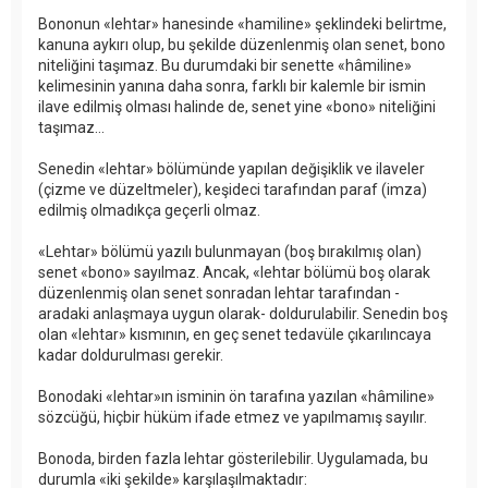
Bononun «lehtar» hanesinde «hamiline» şeklindeki belirtme,
kanuna aykırı olup, bu şekilde düzenlenmiş olan senet, bono
niteliğini taşımaz. Bu durumdaki bir senette «hâmiline»
kelimesinin yanına daha sonra, farklı bir kalemle bir ismin
ilave edilmiş olması halinde de, senet yine «bono» niteliğini
taşımaz...
Senedin «lehtar» bölümünde yapılan değişiklik ve ilaveler
(çizme ve düzeltmeler), keşideci tarafından paraf (imza)
edilmiş olmadıkça geçerli olmaz.
«Lehtar» bölümü yazılı bulunmayan (boş bırakılmış olan)
senet «bono» sayılmaz. Ancak, «lehtar bölümü boş olarak
düzenlenmiş olan senet sonradan lehtar tarafından -
aradaki anlaşmaya uygun olarak- doldurulabilir. Senedin boş
olan «lehtar» kısmının, en geç senet tedavüle çıkarılıncaya
kadar doldurulması gerekir.
Bonodaki «lehtar»ın isminin ön tarafına yazılan «hâmiline»
sözcüğü, hiçbir hüküm ifade etmez ve yapılmamış sayılır.
Bonoda, birden fazla lehtar gösterilebilir. Uygulamada, bu
durumla «iki şekilde» karşılaşılmaktadır: