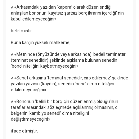
√ «Arkasındaki yazıdan ‘kapora’ olarak düzenlendiği
anlaşılan bononun ‘kayıtsız şartsız borç ikrarını içerdiği’ nin
kabul edilemeyeceğini»
belirtmiştir.
Buna karşın yüksek mahkeme;
√ «Metninde (önyüzünde veya arkasında) ‘bedeli teminattır’
(teminat senedidir) şeklinde açıklama bulunan senedin
‘bono’ niteliğini kaybetmeyeceğini»
√ «Senet arkasına ‘teminat senedidir, ciro edilemez’ şeklinde
yazılan yazının (kaydın), senedin ‘bono’ olma niteliğini
etkilemeyeceğini»
√ «Bononun ‘belirli bir borç için düzenlenmiş olduğu’nun
taraflar arasındaki sözleşmede açıklanmış olmasının, o
belgenin ‘kambiyo senedi’ olma niteliğini
değiştirmeyeceğini»
ifade etmiştir.