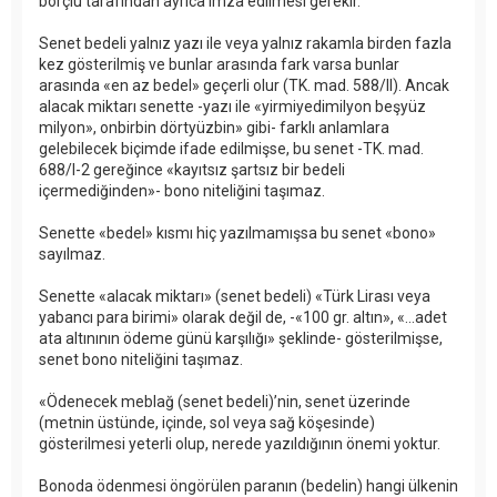
borçlu tarafından ayrıca imza edilmesi gerekir.
Senet bedeli yalnız yazı ile veya yalnız rakamla birden fazla
kez gösterilmiş ve bunlar arasında fark varsa bunlar
arasında «en az bedel» geçerli olur (TK. mad. 588/II). Ancak
alacak miktarı senette -yazı ile «yirmiyedimilyon beşyüz
milyon», onbirbin dörtyüzbin» gibi- farklı anlamlara
gelebilecek biçimde ifade edilmişse, bu senet -TK. mad.
688/I-2 gereğince «kayıtsız şartsız bir bedeli
içermediğinden»- bono niteliğini taşımaz.
Senette «bedel» kısmı hiç yazılmamışsa bu senet «bono»
sayılmaz.
Senette «alacak miktarı» (senet bedeli) «Türk Lirası veya
yabancı para birimi» olarak değil de, -«100 gr. altın», «...adet
ata altınının ödeme günü karşılığı» şeklinde- gösterilmişse,
senet bono niteliğini taşımaz.
«Ödenecek meblağ (senet bedeli)’nin, senet üzerinde
(metnin üstünde, içinde, sol veya sağ köşesinde)
gösterilmesi yeterli olup, nerede yazıldığının önemi yoktur.
Bonoda ödenmesi öngörülen paranın (bedelin) hangi ülkenin