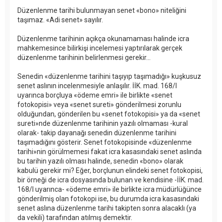
Düzenlenme tarihi bulunmayan senet «bono» niteliğini
taşımaz. «Adi senet» sayılır.
Düzenlenme tarihinin açıkça okunamaması halinde icra
mahkemesince bilirkişi incelemesi yaptırılarak gerçek
düzenlenme tarihinin belirlenmesi gerekir...
Senedin «düzenlenme tarihini taşıyıp taşımadığı» kuşkusuz
senet aslının incelenmesiyle anlaşılır. İİK. mad. 168/I
uyarınca borçluya «ödeme emri» ile birlikte «senet
fotokopisi» veya «senet sureti» gönderilmesi zorunlu
olduğundan, gönderilen bu «senet fotokopisi» ya da «senet
sureti»nde düzenlenme tarihinin yazılı olmaması -kural
olarak- takip dayanağı senedin düzenlenme tarihini
taşımadığını gösterir. Senet fotokopisinde «düzenlenme
tarihi»nin görülmemesi fakat icra kasasındaki senet aslında
bu tarihin yazılı olması halinde, senedin «bono» olarak
kabulü gerekir mi? Eğer, borçlunun elindeki senet fotokopisi,
bir örneği de icra dosyasında bulunan ve kendisine -İİK. mad.
168/I uyarınca- «ödeme emri» ile birlikte icra müdürlüğünce
gönderilmiş olan fotokopi ise, bu durumda icra kasasındaki
senet aslına düzenlenme tarihi takipten sonra alacaklı (ya
da vekili) tarafından atılmış demektir.