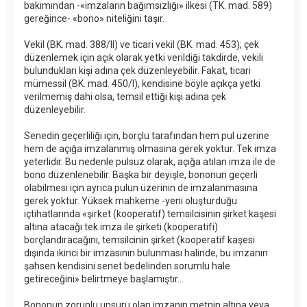
bakımından -«imzaların bağımsızlığı» ilkesi (TK. mad. 589)
gereğince- «bono» niteliğini taşır.
Vekil (BK. mad. 388/II) ve ticari vekil (BK. mad. 453); çek
düzenlemek için açık olarak yetki verildiği takdirde, vekili
bulundukları kişi adına çek düzenleyebilir. Fakat, ticari
mümessil (BK. mad. 450/I), kendisine böyle açıkça yetki
verilmemiş dahi olsa, temsil ettiği kişi adına çek
düzenleyebilir.
Senedin geçerliliği için, borçlu tarafından hem pul üzerine
hem de açığa imzalanmış olmasına gerek yoktur. Tek imza
yeterlidir. Bu nedenle pulsuz olarak, açığa atılan imza ile de
bono düzenlenebilir. Başka bir deyişle, bononun geçerli
olabilmesi için ayrıca pulun üzerinin de imzalanmasına
gerek yoktur. Yüksek mahkeme -yeni oluşturduğu
içtihatlarında «şirket (kooperatif) temsilcisinin şirket kaşesi
altına atacağı tek imza ile şirketi (kooperatifi)
borçlandıracağını, temsilcinin şirket (kooperatif kaşesi
dışında ikinci bir imzasının bulunması halinde, bu imzanın
şahsen kendisini senet bedelinden sorumlu hale
getireceğini» belirtmeye başlamıştır...
Bononun zorunlu unsuru olan imzanın metnin altına veya