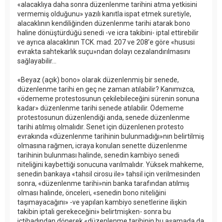
«alacaklıya daha sonra düzenlenme tarihini atma yetkisini
vermemiş olduğunu» yazılı kanıtla ispat etmek suretiyle,
alacaklının kendiliğinden düzenlenme tarihi atarak bono
haline dönüştürdüğü senedi -ve icra takibini- iptal ettirebilir
ve ayrıca alacaklının TCK. mad. 207 ve 208’e göre «hususi
evrakta sahtekarlık suçu»ndan dolayı cezalandırılmasını
sağlayabilir...
«Beyaz (açık) bono» olarak düzenlenmiş bir senede,
düzenlenme tarihi en geç ne zaman atılabilir? Kanımızca,
«ödememe protestosunun çekilebileceğini sürenin sonuna
kadar» düzenlenme tarihi senede atılabilir. Ödememe
protestosunun düzenlendiği anda, senede düzenlenme
tarihi atılmış olmalıdır. Senet için düzenlenen protesto
evrakında «düzenlenme tarihinin bulunmadığı»nın belirtilmiş
olmasına rağmen, icraya konulan senette düzenlenme
tarihinin bulunması halinde, senedin kambiyo senedi
niteliğini kaybettiği sonucuna varılmalıdır. Yüksek mahkeme,
senedin bankaya «tahsil cirosu ile» tahsil için verilmesinden
sonra, «düzenlenme tarihi»nin banka tarafından atılmış
olması halinde, önceleri, «senedin bono niteliğini
taşımayacağını» -ve yapılan kambiyo senetlerine ilişkin
takibin iptali gerekeceğini» belirtmişken- sonra bu
içtihadından dönerek «düzenlenme tarihinin bu aşamada da