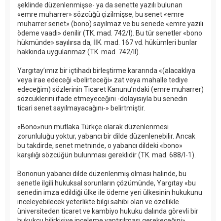
şeklinde düzenlenmişse- ya da senette yazılı bulunan
«emre muharrer» sözcüğü çizilmişse, bu senet «emre
muharrer senet» (bono) sayılmaz ve bu senede «emre yazılı
ödeme vaadi» denilir (TK. mad. 742/I). Bu tür senetler «bono
hükmünde» sayılırsa da, İİK. mad. 167 vd. hükümleri bunlar
hakkında uygulanmaz (TK. mad. 742/II).
Yargıtay’ımız bir içtihadı birleştirme kararında «(alacaklıya
veya irae edeceği «belirteceği» zat veya mahalle tediye
edeceğim) sözlerinin Ticaret Kanunu’ndaki (emre muharrer)
sözcüklerini ifade etmeyeceğini -dolayısıyla bu senedin
ticari senet sayılmayacağını-» belirtmiştir.
«Bono»nun mutlaka Türkçe olarak düzenlenmesi
zorunluluğu yoktur, yabancı bir dilde düzenlenebilir. Ancak
bu takdirde, senet metninde, o yabancı dildeki «bono»
karşılığı sözcüğün bulunması gereklidir (TK. mad. 688/I-1).
Bononun yabancı dilde düzenlenmiş olması halinde, bu
senetle ilgili hukuksal sorunların çözümünde, Yargıtay «bu
senedin imza edildiği ülke ile ödeme yeri ülkesinin hukukunu
inceleyebilecek yeterlikte bilgi sahibi olan ve özellikle
üniversiteden ticaret ve kambiyo hukuku dalında görevli bir
hukukçu bilirkişiye inceleme yaptırılması gerekeceğini»