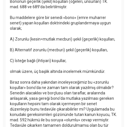
Bononun geçerlik (şekil) koşulları (öğeleri, unsurları) TK.
mad. 688 ve 689’da belirtilmiştir.
Bu maddelere göre bir senedi «bono» (emre muharrer
senet) yapan koşulları doktrindeki gruplandırmaya uygun
olarak;
A) Zorunlu (kesin=mutlak mecburi) şekil (geçerlik) koşulları,
B) Alternatif zorunlu (mecburi) şekil (geçerlik) koşulları,
C) İsteğe bağlı (ihtiyari) koşullar,
olmak üzere, üç başlık altında incelemek mümkündür.
Biraz sonra daha yakından inceleyeceğimiz bu «zorunlu
koşullar» bono’da ne zaman tam olarak yazılmış olmalıdır?
Senedin alacaklısı ve borçlusu olan taraflar, aralarında
anlaşarak, yasa gereği bono’da mutlaka yazılması gereken
koşulların hepsini tam olarak içermeyen bir senet
düzenleyip bunu tedavüle çıkarabilirler mi? Uygulamada bu
konudaki gereksinimleri gözönünde tutan kanun koyucu, TK.
mad. 592 hükmü ile bu soruya «olumlu» cevap vermiştir.
Tedavüle çıkarken tamamen doldurulmamış olan bu tür