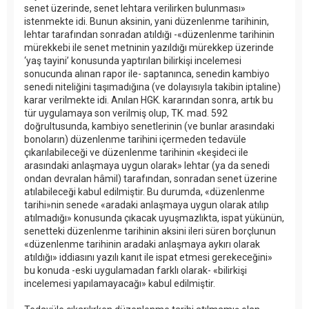
senet üzerinde, senet lehtara verilirken bulunması»
istenmekte idi. Bunun aksinin, yani düzenlenme tarihinin,
lehtar tarafından sonradan atıldığı -«düzenlenme tarihinin
mürekkebi ile senet metninin yazıldığı mürekkep üzerinde
‘yaş tayini’ konusunda yaptırılan bilirkişi incelemesi
sonucunda alınan rapor ile- saptanınca, senedin kambiyo
senedi niteliğini taşımadığına (ve dolayısıyla takibin iptaline)
karar verilmekte idi. Anılan HGK. kararından sonra, artık bu
tür uygulamaya son verilmiş olup, TK. mad. 592
doğrultusunda, kambiyo senetlerinin (ve bunlar arasındaki
bonoların) düzenlenme tarihini içermeden tedavüle
çıkarılabileceği ve düzenlenme tarihinin «keşideci ile
arasındaki anlaşmaya uygun olarak» lehtar (ya da senedi
ondan devralan hâmil) tarafından, sonradan senet üzerine
atılabileceği kabul edilmiştir. Bu durumda, «düzenlenme
tarihi»nin senede «aradaki anlaşmaya uygun olarak atılıp
atılmadığı» konusunda çıkacak uyuşmazlıkta, ispat yükünün,
senetteki düzenlenme tarihinin aksini ileri süren borçlunun
«düzenlenme tarihinin aradaki anlaşmaya aykırı olarak
atıldığı» iddiasını yazılı kanıt ile ispat etmesi gerekeceğini»
bu konuda -eski uygulamadan farklı olarak- «bilirkişi
incelemesi yapılamayacağı» kabul edilmiştir.