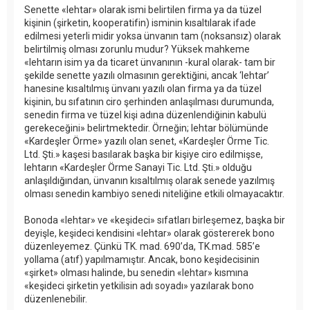
Senette «lehtar» olarak ismi belirtilen firma ya da tüzel
kişinin (şirketin, kooperatifin) isminin kısaltılarak ifade
edilmesi yeterli midir yoksa ünvanın tam (noksansız) olarak
belirtilmiş olması zorunlu mudur? Yüksek mahkeme
«lehtarın isim ya da ticaret ünvanının -kural olarak- tam bir
şekilde senette yazılı olmasının gerektiğini, ancak ‘lehtar’
hanesine kısaltılmış ünvanı yazılı olan firma ya da tüzel
kişinin, bu sıfatının ciro şerhinden anlaşılması durumunda,
senedin firma ve tüzel kişi adına düzenlendiğinin kabulü
gerekeceğini» belirtmektedir. Örneğin; lehtar bölümünde
«Kardeşler Örme» yazılı olan senet, «Kardeşler Örme Tic.
Ltd. Şti.» kaşesi basılarak başka bir kişiye ciro edilmişse,
lehtarın «Kardeşler Örme Sanayi Tic. Ltd. Şti.» olduğu
anlaşıldığından, ünvanın kısaltılmış olarak senede yazılmış
olması senedin kambiyo senedi niteliğine etkili olmayacaktır.
Bonoda «lehtar» ve «keşideci» sıfatları birleşemez, başka bir
deyişle, keşideci kendisini «lehtar» olarak göstererek bono
düzenleyemez. Çünkü TK. mad. 690’da, TK.mad. 585’e
yollama (atıf) yapılmamıştır. Ancak, bono keşidecisinin
«şirket» olması halinde, bu senedin «lehtar» kısmına
«keşideci şirketin yetkilisin adı soyadı» yazılarak bono
düzenlenebilir.