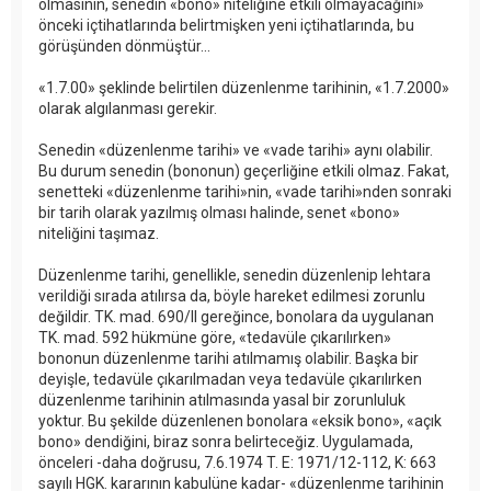
olmasının, senedin «bono» niteliğine etkili olmayacağını»
önceki içtihatlarında belirtmişken yeni içtihatlarında, bu
görüşünden dönmüştür...
«1.7.00» şeklinde belirtilen düzenlenme tarihinin, «1.7.2000»
olarak algılanması gerekir.
Senedin «düzenlenme tarihi» ve «vade tarihi» aynı olabilir.
Bu durum senedin (bononun) geçerliğine etkili olmaz. Fakat,
senetteki «düzenlenme tarihi»nin, «vade tarihi»nden sonraki
bir tarih olarak yazılmış olması halinde, senet «bono»
niteliğini taşımaz.
Düzenlenme tarihi, genellikle, senedin düzenlenip lehtara
verildiği sırada atılırsa da, böyle hareket edilmesi zorunlu
değildir. TK. mad. 690/II gereğince, bonolara da uygulanan
TK. mad. 592 hükmüne göre, «tedavüle çıkarılırken»
bononun düzenlenme tarihi atılmamış olabilir. Başka bir
deyişle, tedavüle çıkarılmadan veya tedavüle çıkarılırken
düzenlenme tarihinin atılmasında yasal bir zorunluluk
yoktur. Bu şekilde düzenlenen bonolara «eksik bono», «açık
bono» dendiğini, biraz sonra belirteceğiz. Uygulamada,
önceleri -daha doğrusu, 7.6.1974 T. E: 1971/12-112, K: 663
sayılı HGK. kararının kabulüne kadar- «düzenlenme tarihinin