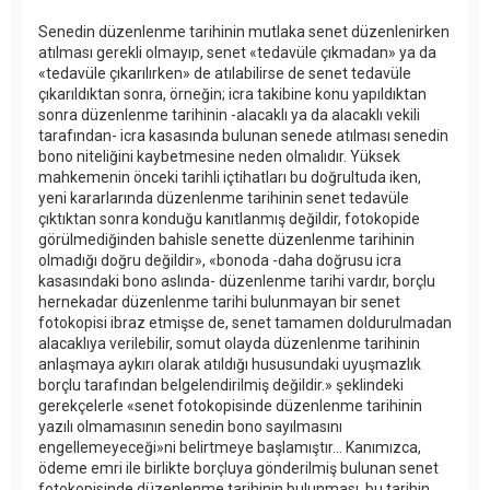
Senedin düzenlenme tarihinin mutlaka senet düzenlenirken
atılması gerekli olmayıp, senet «tedavüle çıkmadan» ya da
«tedavüle çıkarılırken» de atılabilirse de senet tedavüle
çıkarıldıktan sonra, örneğin; icra takibine konu yapıldıktan
sonra düzenlenme tarihinin -alacaklı ya da alacaklı vekili
tarafından- icra kasasında bulunan senede atılması senedin
bono niteliğini kaybetmesine neden olmalıdır. Yüksek
mahkemenin önceki tarihli içtihatları bu doğrultuda iken,
yeni kararlarında düzenlenme tarihinin senet tedavüle
çıktıktan sonra konduğu kanıtlanmış değildir, fotokopide
görülmediğinden bahisle senette düzenlenme tarihinin
olmadığı doğru değildir», «bonoda -daha doğrusu icra
kasasındaki bono aslında- düzenlenme tarihi vardır, borçlu
hernekadar düzenlenme tarihi bulunmayan bir senet
fotokopisi ibraz etmişse de, senet tamamen doldurulmadan
alacaklıya verilebilir, somut olayda düzenlenme tarihinin
anlaşmaya aykırı olarak atıldığı hususundaki uyuşmazlık
borçlu tarafından belgelendirilmiş değildir.» şeklindeki
gerekçelerle «senet fotokopisinde düzenlenme tarihinin
yazılı olmamasının senedin bono sayılmasını
engellemeyeceği»ni belirtmeye başlamıştır... Kanımızca,
ödeme emri ile birlikte borçluya gönderilmiş bulunan senet
fotokopisinde düzenlenme tarihinin bulunması, bu tarihin