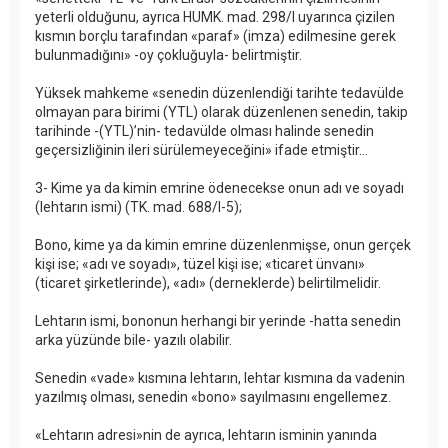
yeterli olduğunu, ayrıca HUMK. mad. 298/I uyarınca çizilen
kısmın borçlu tarafından «paraf» (imza) edilmesine gerek
bulunmadığını» -oy çokluğuyla- belirtmiştir.
Yüksek mahkeme «senedin düzenlendiği tarihte tedavülde
olmayan para birimi (YTL) olarak düzenlenen senedin, takip
tarihinde -(YTL)’nin- tedavülde olması halinde senedin
geçersizliğinin ileri sürülemeyeceğini» ifade etmiştir...
3- Kime ya da kimin emrine ödenecekse onun adı ve soyadı
(lehtarın ismi) (TK. mad. 688/I-5);
Bono, kime ya da kimin emrine düzenlenmişse, onun gerçek
kişi ise; «adı ve soyadı», tüzel kişi ise; «ticaret ünvanı»
(ticaret şirketlerinde), «adı» (derneklerde) belirtilmelidir.
Lehtarın ismi, bononun herhangi bir yerinde -hatta senedin
arka yüzünde bile- yazılı olabilir.
Senedin «vade» kısmına lehtarın, lehtar kısmına da vadenin
yazılmış olması, senedin «bono» sayılmasını engellemez.
«Lehtarın adresi»nin de ayrıca, lehtarın isminin yanında