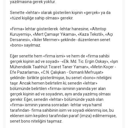
yazılmasına gerek yoktur.
Senette «lehtar» olarak gösterilen kişinin «gerçek» ya da
«tüzel kişiliğe sahip olması» gerekir.
«Firma» lehtar gösterilerek -lehtar hanesine; «Altıntop
Kuruyemiş», «Mert Çamaşır Yıkama», «Kaza Tekstil», «Açı
Dersanesi», «İkiler Mermer» şeklinde- düzenlenen senet
«bono» sayılmaz.
Eğer senette hem «firma ismi» ve hem de «firma sahibi
gerçek kişinin ad ve soyadı» -«Elk. Md. Tic. Ergin Oskay», «Işın
Mühendislik Taahhüt Ticaret Taner Yaman», «Metin Koçer -
Efe Pazarlama», «C.N. Çalışkan - Osmanlı Mefruşat»
şeklinde- birlikte gösterilmişse, bu senet «bono» niteliğini
taşır. Ancak hemen belirtelim ki; senedin «lehtar»
bölümünde belirtilen «firma» isminin yanında yer alan
gerçek kişinin ad ve soyadının, aynı anda yazılmış olması
gerekir. Eğer, senedin «lehtar» bölümünde yazılı olan
«firma» isminin yanına sonradan -lehtar veya hamil
tarafından- firma sahibinin isim ve soyadı eklenmiş ise, bu
eklenen isim keşideci tarafından paraf (imza) edilmemişse,
senet bono niteliğini taşımaz.