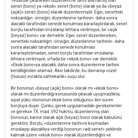
Tedavüle çıkarılırken düzenlenme tarihi atılmamış olan
senet (bono) ya «eksik» senet (bono) olarak ya da «beyaz
(açık)» senet (bono) olarak düzenlenmiştir. Eğer, senetteki
noksanlığın -örneğin; düzenlenme tarihinin- daha sonra
alacaklı tarafından senede konulması kararlaştırılarak, senet
borçlu tarafından imzalanıp lehtara verilmişse, bir «açık
(beyaz) bono» var demektir. Eğer, senet düzenlenirken,
senetteki noksanlığın -örneğin; düzenlenme tarihinin- daha
sonra alacaklı tarafından senede konulması
kararlaştırılmadan, senet borçlu tarafından imzalanıp
lehtara verilmişse, ortada bir «eksik bono» var demektir.
«Eksik bono»ya alacaklı, daha sonra düzenlenme tarihini
kendiliğinden atamaz. Aksi takdirde, bu davranışı «özel
(hususi) evrakta sahtekarlık» suçu olur.
Bir bononun «beyaz (açık) bono» olarak mı «eksik bono»
olarak mı düzenlendiği konusunda çıkacak uyuşmazlıkta,
ispat yükü «bononun eksik bono olduğunu» ileri süren
borçluya düşer. Çünkü, gerek uygulamadaki gereksinimler
ve gerekse TK. mad. 592 hükmü, düzenlenmiş olan
bononun, karine olarak açık (beyaz) bono olarak kabulünü
gerektirir. Borçlu, «düzenlenme tarihi»ni koymadan
imzalayıp alacaklıya verdiği bononun «adi senet» şeklinde
kalmak üzere «eksik bono» olarak düzenlendiğini ve