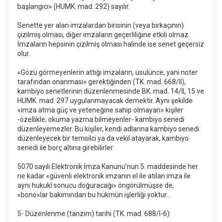
başlangıcı» (HUMK. mad. 292) sayılır.
Senette yer alan imzalardan birisinin (veya birkaçının)
çizilmiş olması, diğer imzaların geçerliliğine etkili olmaz.
İmzaların hepsinin çizilmiş olması halinde ise senet geçersiz
olur.
«Gözü görmeyenlerin attığı imzaların, usulünce, yani noter
tarafından onanması» gerektiğinden (TK. mad. 668/II),
kambiyo senetlerinin düzenlenmesinde BK. mad. 14/II, 15 ve
HUMK. mad. 297 uygulanmayacak demektir. Aynı şekilde
«imza atma güç ve yeteneğine sahip olmayan» kişiler
-özellikle; okuma yazma bilmeyenler- kambiyo senedi
düzenleyemezler. Bu kişiler, kendi adlarına kambiyo senedi
düzenleyecek bir temsilci ya da vekil atayarak, kambiyo
senedi ile borç altına girebilirler.
5070 sayılı Elektronik İmza Kanunu’nun 5. maddesinde her
ne kadar «güvenli elektronik imzanın el ile atılan imza ile
aynı hukukî sonucu doğuracağı» öngörülmüşse de,
«bono»lar bakımından bu hükmün işlerliği yoktur...
5- Düzenlenme (tanzim) tarihi (TK. mad. 688/I-6):