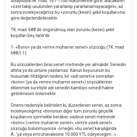
dolayısıyla İİK. mad. 167-170b hükümlerine göre, alacaklının
«özel takip usulünden yararlanıp yararlanamayacağını», az
sonra inceleyeceğimiz bu «zorunlu (kesin) şekil koşulları»na
göre değerlendirilecektir.
TK. mad. 688’de öngörülmüş olan zorunlu (kesin) şekil
koşulları beş tane’dir.
1- «Bono» ya da «emre muharrer senet» sözcüğü (TK. mad.
688/I-1):
Bu sözcüklerden birisi senet metninde yer almalıdır. Senedin
altına ya da üstüne yazılamaz. Kanun koyucunun bu
husustaki titizliğinin nedeni, bir «adi senet»e sonradan
«bono» (ya da «emre muharrer senet») sözcüklerinin
eklenmek suretiyle adi senedin kambiyo senedi haline
getirilmesini önlemektir.
Önemi nedeniyle belirtelim ki, düzenlenen senet, az sonra
inceleyeceğimiz «bononun diğer tüm zorunlu geçerlik
koşulları»nı içermekle beraber, sadece senet metninde
«bono» («emre muharrer senet», «emre yazılı senet»
sözcüğü bulunmuyorsa -örneğin; «bu senet karşılığında
A...’ya veya emruhavalesine 10.000 YTL ödeyeceğim...»