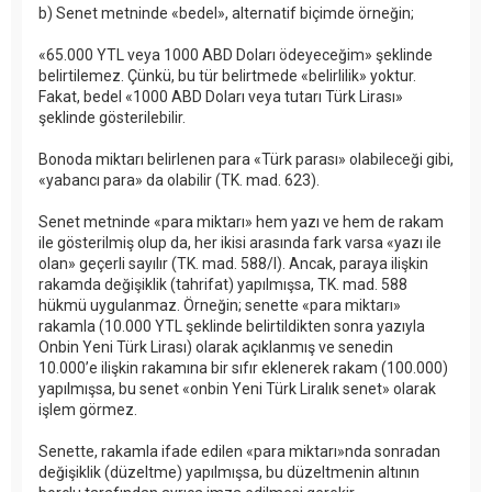
b) Senet metninde «bedel», alternatif biçimde örneğin;
«65.000 YTL veya 1000 ABD Doları ödeyeceğim» şeklinde
belirtilemez. Çünkü, bu tür belirtmede «belirlilik» yoktur.
Fakat, bedel «1000 ABD Doları veya tutarı Türk Lirası»
şeklinde gösterilebilir.
Bonoda miktarı belirlenen para «Türk parası» olabileceği gibi,
«yabancı para» da olabilir (TK. mad. 623).
Senet metninde «para miktarı» hem yazı ve hem de rakam
ile gösterilmiş olup da, her ikisi arasında fark varsa «yazı ile
olan» geçerli sayılır (TK. mad. 588/I). Ancak, paraya ilişkin
rakamda değişiklik (tahrifat) yapılmışsa, TK. mad. 588
hükmü uygulanmaz. Örneğin; senette «para miktarı»
rakamla (10.000 YTL şeklinde belirtildikten sonra yazıyla
Onbin Yeni Türk Lirası) olarak açıklanmış ve senedin
10.000’e ilişkin rakamına bir sıfır eklenerek rakam (100.000)
yapılmışsa, bu senet «onbin Yeni Türk Liralık senet» olarak
işlem görmez.
Senette, rakamla ifade edilen «para miktarı»nda sonradan
değişiklik (düzeltme) yapılmışsa, bu düzeltmenin altının