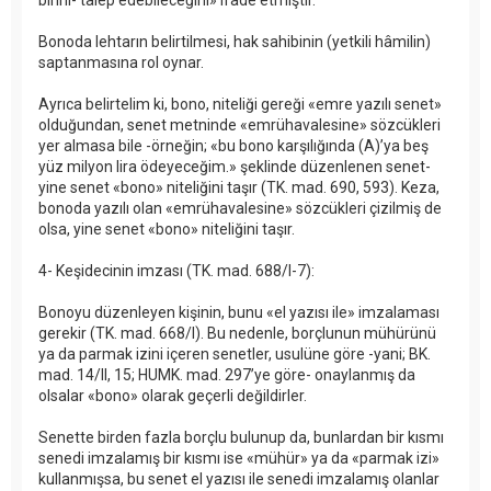
Bonoda lehtarın belirtilmesi, hak sahibinin (yetkili hâmilin)
saptanmasına rol oynar.
Ayrıca belirtelim ki, bono, niteliği gereği «emre yazılı senet»
olduğundan, senet metninde «emrühavalesine» sözcükleri
yer almasa bile -örneğin; «bu bono karşılığında (A)’ya beş
yüz milyon lira ödeyeceğim.» şeklinde düzenlenen senet-
yine senet «bono» niteliğini taşır (TK. mad. 690, 593). Keza,
bonoda yazılı olan «emrühavalesine» sözcükleri çizilmiş de
olsa, yine senet «bono» niteliğini taşır.
4- Keşidecinin imzası (TK. mad. 688/I-7):
Bonoyu düzenleyen kişinin, bunu «el yazısı ile» imzalaması
gerekir (TK. mad. 668/I). Bu nedenle, borçlunun mühürünü
ya da parmak izini içeren senetler, usulüne göre -yani; BK.
mad. 14/II, 15; HUMK. mad. 297’ye göre- onaylanmış da
olsalar «bono» olarak geçerli değildirler.
Senette birden fazla borçlu bulunup da, bunlardan bir kısmı
senedi imzalamış bir kısmı ise «mühür» ya da «parmak izi»
kullanmışsa, bu senet el yazısı ile senedi imzalamış olanlar