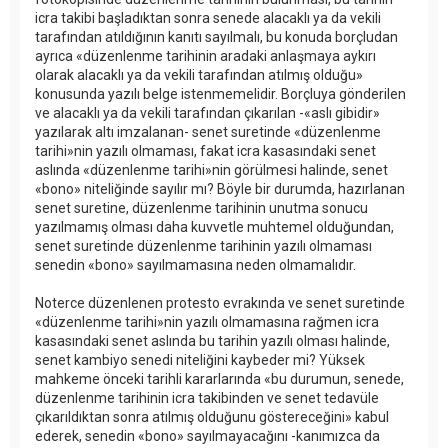
icra takibi başladıktan sonra senede alacaklı ya da vekili
tarafından atıldığının kanıtı sayılmalı, bu konuda borçludan
ayrıca «düzenlenme tarihinin aradaki anlaşmaya aykırı
olarak alacaklı ya da vekili tarafından atılmış olduğu»
konusunda yazılı belge istenmemelidir. Borçluya gönderilen
ve alacaklı ya da vekili tarafından çıkarılan -«aslı gibidir»
yazılarak altı imzalanan- senet suretinde «düzenlenme
tarihi»nin yazılı olmaması, fakat icra kasasındaki senet
aslında «düzenlenme tarihi»nin görülmesi halinde, senet
«bono» niteliğinde sayılır mı? Böyle bir durumda, hazırlanan
senet suretine, düzenlenme tarihinin unutma sonucu
yazılmamış olması daha kuvvetle muhtemel olduğundan,
senet suretinde düzenlenme tarihinin yazılı olmaması
senedin «bono» sayılmamasına neden olmamalıdır.
Noterce düzenlenen protesto evrakında ve senet suretinde
«düzenlenme tarihi»nin yazılı olmamasına rağmen icra
kasasındaki senet aslında bu tarihin yazılı olması halinde,
senet kambiyo senedi niteliğini kaybeder mi? Yüksek
mahkeme önceki tarihli kararlarında «bu durumun, senede,
düzenlenme tarihinin icra takibinden ve senet tedavüle
çıkarıldıktan sonra atılmış olduğunu göstereceğini» kabul
ederek, senedin «bono» sayılmayacağını -kanımızca da