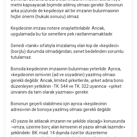
metni kapsayacak biçimde atılmış olması gerekir. Bononun
arka yüzünde de keşideciye ait bir imzanın bulunmasının
hiçbir önemi (hukuki sonucu) olmaz.
Keşidecinin imzası notere onaylattırılabilir. Ancak,
uygulamada bu tür senetlere pek rastlanmamaktadır.
Senedi «tanık» sıfatıyla imzalamış olan kişi de «keşideci»
(borçlu) durumda olmadığından, senet bedelinden sorumlu
tutulamaz.
Bonoda keşidecinin imzasının bulunması yeterlidir. Ayrıca,
«keşidecinin ismi»nin (ad ve soyadının) yazılmış olması
gerekli değildir. Ancak, limited şirketlerde, şirket adına bono
düzenleyen yetkilinin -TK. 544 ve TK. 322 uyarınca- «şirket
ünvanını da tam olarak yazması» gerekir.
Bononun geçerli olabilmesi için ayrıca «keşidecinin
adresi»nin de bonoya yazılmış olması gerekli değildir.
«El yazısı ile atılacak imzanın ne şekilde olacağı» konusunda
-«imza; üzerine borç alan kimsenin el yazısı almak lazımdır»
şeklindeki- BK. mad. 14 dışında özel bir düzenleme