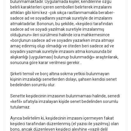
bulunmamaktadır. Uygulamada kişiler, kendilerine özgü
belirli karakterleri içeren sembolleri belirterek imzalarını
attıkları gibi kimi kez -çok sıkça rastlanmamakla beraber-
sadece ad ve soyadlarını yazmak suretiyle de imzalarını
atmaktadırlar. Bononun, bu şekilde, «keşideci tarafından
sadece ad ve soyadı yazılmak suretiyle imzalanmış
olduğunun» ileri sürülmesi halinde icra mahkemesince
«borçlunun sadece ad ve soyadını yazarken imza atmayı
amaç edinmiş olup olmadığı ve öteden beri sadece ad ve
soyadını yazmak suretiyle imzasını atma konusunda bir
alışkanlığı (uygulaması) bulunup bulunmadığı» araştırılarak,
sonucuna göre karar verilmesi gerekir...
Şirketi temsil ve borç altına sokma yetkisi bulunmayan
kişinin imzaladığı senetlerden dolayı, şahsen kendisi senet
bedelinden sorumlu olur.
Senette keşidecinin imzasının bulunmaması halinde, senedi
«kefil» sıfatıyla imzalayan kişide senet bedelinden sorumlu
tutulamaz.
Ayrıca belirtelim ki, keşidecinin imzasını içermeyen fakat
keşideci tarafından düzenlenmiş (el yazısı ile yazılmış) olan
bono, ancak düzenleyen keşideci aleyhine «yazılı delil