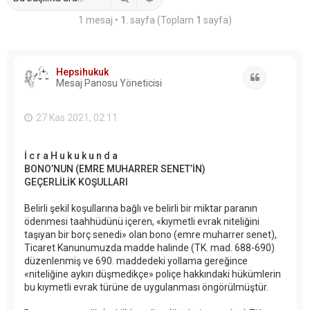
1 mesaj •
1
. sayfa (Toplam
1
sayfa)
Hepsihukuk
Alıntı
Mesaj Panosu Yöneticisi
27 Kas 2021, 02:11
İ c r a H u k u k u n d a
BONO’NUN (EMRE MUHARRER SENET’İN)
GEÇERLİLİK KOŞULLARI
Belirli şekil koşullarına bağlı ve belirli bir miktar paranın
ödenmesi taahhüdünü içeren, «kıymetli evrak niteliğini
taşıyan bir borç senedi» olan bono (emre muharrer senet),
Ticaret Kanunumuzda madde halinde (TK. mad. 688-690)
düzenlenmiş ve 690. maddedeki yollama gereğince
«niteliğine aykırı düşmedikçe» poliçe hakkındaki hükümlerin
bu kıymetli evrak türüne de uygulanması öngörülmüştür.