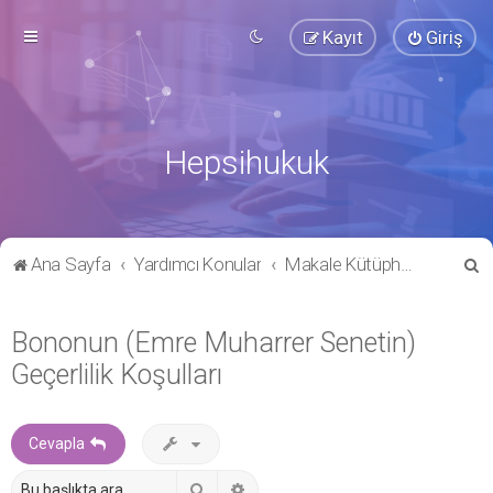
Kayıt
Giriş
Hepsihukuk
A
Ana Sayfa
Yardımcı Konular
Makale Kütüphanesi
r
a
Bononun (Emre Muharrer Senetin)
Geçerlilik Koşulları
Cevapla
Ara
Gelişmiş arama