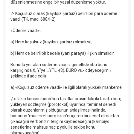
düzenlenmesine engel bir yasal düzenleme yoktur.
2- Koşulsuz olarak (kayıtsız şartsız) belirli bir para ödeme
vaadi (TK. mad. 688/I-2):
«Ödeme vaadi»,
a) Hem koşulsuz (kayıtsız şartsız) olmalı ve;
b) Hem de belirli bir bedele (yani paraya) ilişkin olmalıdır.
Bonoda yer alan «ödeme vaadi» genellikle «bu bono
karşılığında X, Y.’ye ...YTL -($), EURO vs.- ödeyeceğim.»
şeklinde ifade edilir.
a) «Koşulsuz ödeme vaadi» ile ilgili olarak yüksek mahkeme;
√ «Takip konusu bono’nun taraflar arasındaki iki tarafa borç
yükleyen sözleşme (porotokol) uyarınca ‘teminat senedi’
olarak düzenlenmiş olduğunun anlaşılması halinde,
bononun ‘mücerret borç ikrarı’nı içeren bir senet olmaktan
çıkacağını ve ‘bono’ niteliğini kaybedeceğini (kambiyo
senetlerine mahsus haciz yolu ile takibe konu
olamayacağını)