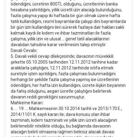
ödendiğini, ücretinin 800TL olduğunu, ücretlerinin banka
hesabına yatırıldığını, yıllık ücretli izin alacağı bulunduğunu,
fazla çalışma yapıp iki haftada bir gün olmak üzere hafta
tatili kullandığını, resmî bayramlarda çalışıp dini bayramlarda
bir gün izin kullandığını ileri sürerek fazlaya dair hakları saklı
kalmak kaydı ile kıdem ve ihbar tazminatları ile fazla
çalışma, yıllık izin ve ulusal ... genel tatil alacaklarının
davalıdan tahsiline karar verilmesini talep etmiştir.
Davalı Cevabı:
5. Davalı vekili cevap dilekçesinde; davacının müvekkili
şirkette 05.10.2005 tarihinden 12.11.2012 tarihine kadar
aralıklarla çalıştığını, 12.11.2012 tarihinde istifa etmek
suretiyle işten ayrıldığını, fazla çalışması bulunmadığını
herhangi bir şekilde fazla çalışma yapmış ise ücretlerinin
ödendiğini, her hafta izin kullandığını, ücrete ilişkin beyanının
da fahiş olduğunu, asgari ücretle çalıştığını belirterek
davanın reddi gerektiğini savunmuştur.
Mahkeme Kararı:
6. ... 19. ... Mahkemesinin 30.10.2014 tarihli ve 2013/170 E.,
2014/1101 K. sayılı kararı ile; dava konusu olan ihbar
tazminatı, kıdem tazminatı ve yıllık izin ücreti alacağının
belirlenebilir nitelikte olduğu, bu bağlamda davacının
alacağın belirli olmasına rağmen belirsiz alacak davası