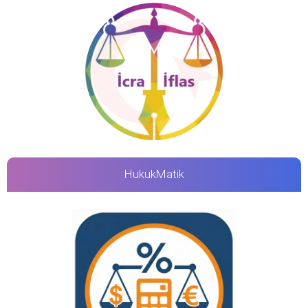
HukukMatik