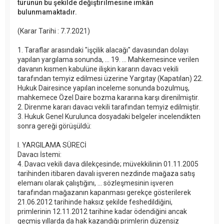
türünün bu şekilde değiştirilmesine imkân
bulunmamaktadır.
(Karar Tarihi : 7.7.2021)
1. Taraflar arasındaki "işçilik alacağı" davasından dolayı
yapılan yargılama sonunda, ... 19. ... Mahkemesince verilen
davanın kısmen kabulüne ilişkin kararın davacı vekili
tarafından temyiz edilmesi üzerine Yargıtay (Kapatılan) 22.
Hukuk Dairesince yapılan inceleme sonunda bozulmuş,
mahkemece Özel Daire bozma kararına karşı direnilmiştir.
2. Direnme kararı davacı vekili tarafından temyiz edilmiştir.
3. Hukuk Genel Kurulunca dosyadaki belgeler incelendikten
sonra gereği görüşüldü:
I. YARGILAMA SÜRECİ
Davacı İstemi:
4. Davacı vekili dava dilekçesinde; müvekkilinin 01.11.2005
tarihinden itibaren davalı işveren nezdinde mağaza satış
elemanı olarak çalıştığını, ... sözleşmesinin işveren
tarafından mağazanın kapanması gerekçe gösterilerek
21.06.2012 tarihinde haksız şekilde feshedildiğini,
primlerinin 12.11.2012 tarihine kadar ödendiğini ancak
geçmiş yıllarda da hak kazandığı primlerin düzensiz