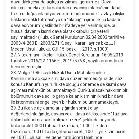
dava dilekçesinde açıkça yazılması gerekmez. Dava
dilekçesindeki açıklamalardan davacının alacağının daha
fazla olduğu anlaşılıyor ve istem bölümünde "fazlaya ilişkin
haklarını saklı tutması" ya da "alacağın şimdilik şu kadarını
dava ediyorum" şeklinde bir ifadeye yer verilmiş ise, bu
husus, davanın kısmi dava olarak kabulü için yeterli
sayılmaktadır (Hukuk Genel Kurulunun 02.04.2003 tarihli ve
2003/4-260 E., 2003/271 K. sayılı kararı; ayrıca bkz.,.., H.:
Medeni Usul Hukuku, C.II, 15. baskı, ... 2017, s.1000).
27. Nitekim aynı ilkeler, Hukuk Genel Kurulunun 16.05.2019
tarihli ve 2016/22-1166 E., 2019/576 K., sayılı kararında da
benimsenmiştir.
28. Mülga 1086 sayılı Hukuk Usulü Muhakemeleri
Kanunu'nda açıkça kısmi dava düzenlenmediği hâlde, söz
konusu Kanun'un yürürlükte olduğu dönemde de kısmi dava
açılması mümkün bulunmaktaydı. Çünkü, alacak hakkının bir
bölümünün dava edilip geriye kalan kısmının ikinci bir dava
ile istenmesini engelleyen bir hüküm bulunmamaktaydı.
29. Bu ilke ve açıklamalar ışığında somut olay
değerlendirildiğinde; davacı vekili dava dilekçesinde "fazlaya
ilişkin haklarımız saklı kalmak üzere" şeklinde beyanda
bulunarak 1.000TL ihbar tazminatı, 1.000TL kıdem
tazminatı, 100TL fazla çalışma ücreti, 100TL yıllık izin ücreti
ve 100TL ulusal ... ve genel tatil ücreti talebinde