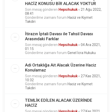
HACİZ KONUSU BİR ALACAK YOKTUR
Son mesaj gönderen
Hepsihukuk
«
21 Ağu 2022,
08:41
Gönderilme zamanı forum
Haciz ve Kıymet
Takdiri
İtirazın İptali Davası ile Tahsil Davası
Arasındaki Farklar
Son mesaj gönderen
Hepsihukuk
«
04 Ara 2021,
01:15
Gönderilme zamanı forum
Genel İcra Hukuku
Adi Ortaklığa Ait Alacak Üzerine Haciz
Konulamaz
Son mesaj gönderen
Hepsihukuk
«
27 Kas 2021,
10:32
Gönderilme zamanı forum
Haciz ve Kıymet
Takdiri
TEMLİK EDİLEN ALACAK ÜZERİNDE
HACİZ
Son mesaj gönderen
Hepsihukuk
«
27 Kas 2021,