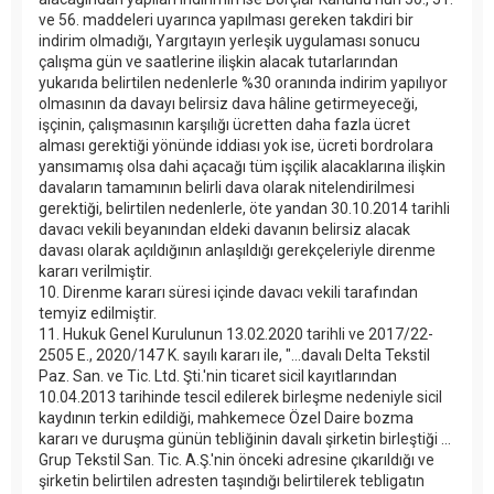
ve 56. maddeleri uyarınca yapılması gereken takdiri bir
indirim olmadığı, Yargıtayın yerleşik uygulaması sonucu
çalışma gün ve saatlerine ilişkin alacak tutarlarından
yukarıda belirtilen nedenlerle %30 oranında indirim yapılıyor
olmasının da davayı belirsiz dava hâline getirmeyeceği,
işçinin, çalışmasının karşılığı ücretten daha fazla ücret
alması gerektiği yönünde iddiası yok ise, ücreti bordrolara
yansımamış olsa dahi açacağı tüm işçilik alacaklarına ilişkin
davaların tamamının belirli dava olarak nitelendirilmesi
gerektiği, belirtilen nedenlerle, öte yandan 30.10.2014 tarihli
davacı vekili beyanından eldeki davanın belirsiz alacak
davası olarak açıldığının anlaşıldığı gerekçeleriyle direnme
kararı verilmiştir.
10. Direnme kararı süresi içinde davacı vekili tarafından
temyiz edilmiştir.
11. Hukuk Genel Kurulunun 13.02.2020 tarihli ve 2017/22-
2505 E., 2020/147 K. sayılı kararı ile, "…davalı Delta Tekstil
Paz. San. ve Tic. Ltd. Şti.'nin ticaret sicil kayıtlarından
10.04.2013 tarihinde tescil edilerek birleşme nedeniyle sicil
kaydının terkin edildiği, mahkemece Özel Daire bozma
kararı ve duruşma günün tebliğinin davalı şirketin birleştiği ...
Grup Tekstil San. Tic. A.Ş.'nin önceki adresine çıkarıldığı ve
şirketin belirtilen adresten taşındığı belirtilerek tebligatın