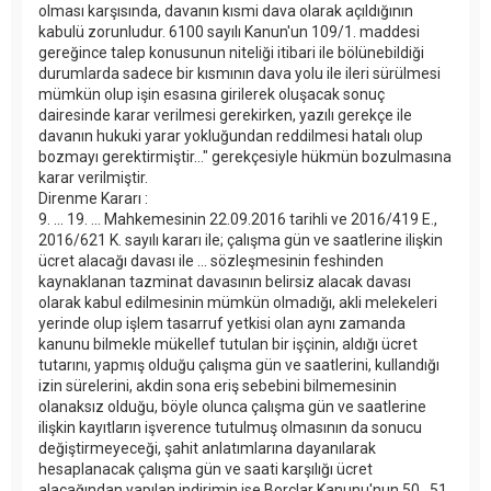
olması karşısında, davanın kısmi dava olarak açıldığının
kabulü zorunludur. 6100 sayılı Kanun'un 109/1. maddesi
gereğince talep konusunun niteliği itibari ile bölünebildiği
durumlarda sadece bir kısmının dava yolu ile ileri sürülmesi
mümkün olup işin esasına girilerek oluşacak sonuç
dairesinde karar verilmesi gerekirken, yazılı gerekçe ile
davanın hukuki yarar yokluğundan reddilmesi hatalı olup
bozmayı gerektirmiştir…" gerekçesiyle hükmün bozulmasına
karar verilmiştir.
Direnme Kararı :
9. ... 19. ... Mahkemesinin 22.09.2016 tarihli ve 2016/419 E.,
2016/621 K. sayılı kararı ile; çalışma gün ve saatlerine ilişkin
ücret alacağı davası ile ... sözleşmesinin feshinden
kaynaklanan tazminat davasının belirsiz alacak davası
olarak kabul edilmesinin mümkün olmadığı, akli melekeleri
yerinde olup işlem tasarruf yetkisi olan aynı zamanda
kanunu bilmekle mükellef tutulan bir işçinin, aldığı ücret
tutarını, yapmış olduğu çalışma gün ve saatlerini, kullandığı
izin sürelerini, akdin sona eriş sebebini bilmemesinin
olanaksız olduğu, böyle olunca çalışma gün ve saatlerine
ilişkin kayıtların işverence tutulmuş olmasının da sonucu
değiştirmeyeceği, şahit anlatımlarına dayanılarak
hesaplanacak çalışma gün ve saati karşılığı ücret
alacağından yapılan indirimin ise Borçlar Kanunu'nun 50., 51.