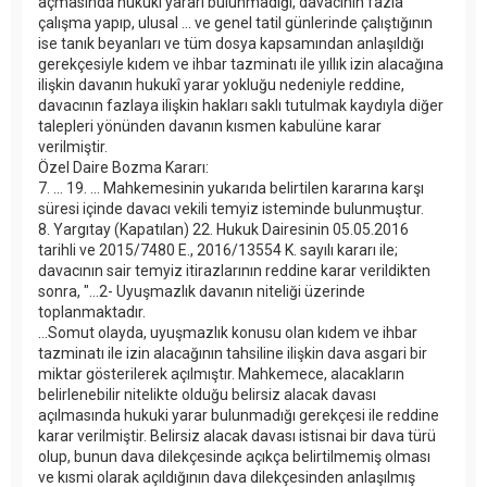
açmasında hukukî yararı bulunmadığı, davacının fazla
çalışma yapıp, ulusal ... ve genel tatil günlerinde çalıştığının
ise tanık beyanları ve tüm dosya kapsamından anlaşıldığı
gerekçesiyle kıdem ve ihbar tazminatı ile yıllık izin alacağına
ilişkin davanın hukukî yarar yokluğu nedeniyle reddine,
davacının fazlaya ilişkin hakları saklı tutulmak kaydıyla diğer
talepleri yönünden davanın kısmen kabulüne karar
verilmiştir.
Özel Daire Bozma Kararı:
7. ... 19. ... Mahkemesinin yukarıda belirtilen kararına karşı
süresi içinde davacı vekili temyiz isteminde bulunmuştur.
8. Yargıtay (Kapatılan) 22. Hukuk Dairesinin 05.05.2016
tarihli ve 2015/7480 E., 2016/13554 K. sayılı kararı ile;
davacının sair temyiz itirazlarının reddine karar verildikten
sonra, "…2- Uyuşmazlık davanın niteliği üzerinde
toplanmaktadır.
…Somut olayda, uyuşmazlık konusu olan kıdem ve ihbar
tazminatı ile izin alacağının tahsiline ilişkin dava asgari bir
miktar gösterilerek açılmıştır. Mahkemece, alacakların
belirlenebilir nitelikte olduğu belirsiz alacak davası
açılmasında hukuki yarar bulunmadığı gerekçesi ile reddine
karar verilmiştir. Belirsiz alacak davası istisnai bir dava türü
olup, bunun dava dilekçesinde açıkça belirtilmemiş olması
ve kısmi olarak açıldığının dava dilekçesinden anlaşılmış