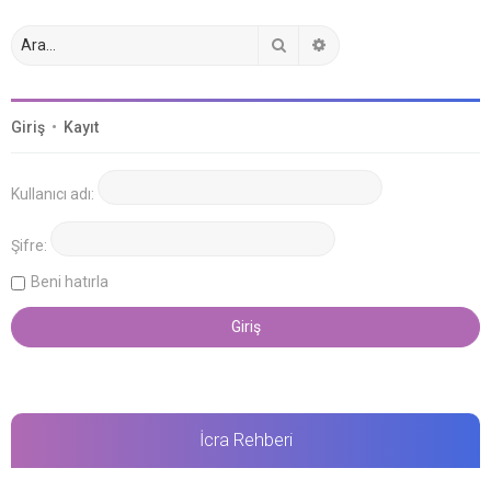
Ara
Gelişmiş arama
Giriş
•
Kayıt
Kullanıcı adı:
Şifre:
Beni hatırla
İcra Rehberi