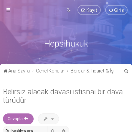
Kayıt
Giriş
Hepsihukuk
A
Ana Sayfa
Genel Konular
Borçlar & Ticaret & İş
r
a
Belirsiz alacak davası istisnai bir dava
türüdür
Cevapla
Ara
Gelişmiş arama