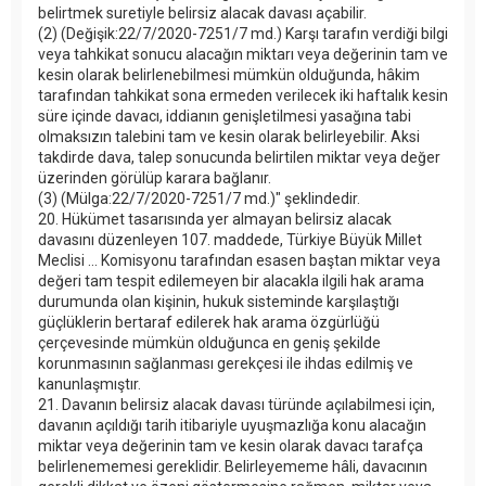
belirtmek suretiyle belirsiz alacak davası açabilir.
(2) (Değişik:22/7/2020-7251/7 md.) Karşı tarafın verdiği bilgi
veya tahkikat sonucu alacağın miktarı veya değerinin tam ve
kesin olarak belirlenebilmesi mümkün olduğunda, hâkim
tarafından tahkikat sona ermeden verilecek iki haftalık kesin
süre içinde davacı, iddianın genişletilmesi yasağına tabi
olmaksızın talebini tam ve kesin olarak belirleyebilir. Aksi
takdirde dava, talep sonucunda belirtilen miktar veya değer
üzerinden görülüp karara bağlanır.
(3) (Mülga:22/7/2020-7251/7 md.)" şeklindedir.
20. Hükümet tasarısında yer almayan belirsiz alacak
davasını düzenleyen 107. maddede, Türkiye Büyük Millet
Meclisi ... Komisyonu tarafından esasen baştan miktar veya
değeri tam tespit edilemeyen bir alacakla ilgili hak arama
durumunda olan kişinin, hukuk sisteminde karşılaştığı
güçlüklerin bertaraf edilerek hak arama özgürlüğü
çerçevesinde mümkün olduğunca en geniş şekilde
korunmasının sağlanması gerekçesi ile ihdas edilmiş ve
kanunlaşmıştır.
21. Davanın belirsiz alacak davası türünde açılabilmesi için,
davanın açıldığı tarih itibariyle uyuşmazlığa konu alacağın
miktar veya değerinin tam ve kesin olarak davacı tarafça
belirlenememesi gereklidir. Belirleyememe hâli, davacının