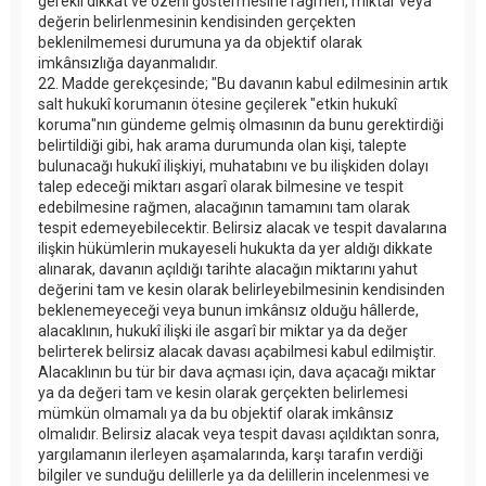
gerekli dikkat ve özeni göstermesine rağmen, miktar veya
değerin belirlenmesinin kendisinden gerçekten
beklenilmemesi durumuna ya da objektif olarak
imkânsızlığa dayanmalıdır.
22. Madde gerekçesinde; "Bu davanın kabul edilmesinin artık
salt hukukî korumanın ötesine geçilerek "etkin hukukî
koruma"nın gündeme gelmiş olmasının da bunu gerektirdiği
belirtildiği gibi, hak arama durumunda olan kişi, talepte
bulunacağı hukukî ilişkiyi, muhatabını ve bu ilişkiden dolayı
talep edeceği miktarı asgarî olarak bilmesine ve tespit
edebilmesine rağmen, alacağının tamamını tam olarak
tespit edemeyebilecektir. Belirsiz alacak ve tespit davalarına
ilişkin hükümlerin mukayeseli hukukta da yer aldığı dikkate
alınarak, davanın açıldığı tarihte alacağın miktarını yahut
değerini tam ve kesin olarak belirleyebilmesinin kendisinden
beklenemeyeceği veya bunun imkânsız olduğu hâllerde,
alacaklının, hukukî ilişki ile asgarî bir miktar ya da değer
belirterek belirsiz alacak davası açabilmesi kabul edilmiştir.
Alacaklının bu tür bir dava açması için, dava açacağı miktar
ya da değeri tam ve kesin olarak gerçekten belirlemesi
mümkün olmamalı ya da bu objektif olarak imkânsız
olmalıdır. Belirsiz alacak veya tespit davası açıldıktan sonra,
yargılamanın ilerleyen aşamalarında, karşı tarafın verdiği
bilgiler ve sunduğu delillerle ya da delillerin incelenmesi ve