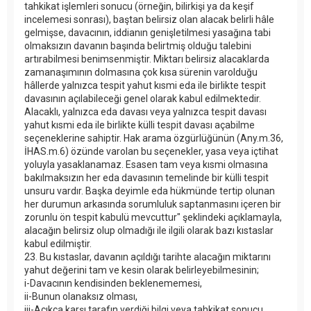
tahkikat işlemleri sonucu (örneğin, bilirkişi ya da keşif
incelemesi sonrası), baştan belirsiz olan alacak belirli hâle
gelmişse, davacının, iddianın genişletilmesi yasağına tabi
olmaksızın davanın başında belirtmiş olduğu talebini
artırabilmesi benimsenmiştir. Miktarı belirsiz alacaklarda
zamanaşımının dolmasına çok kısa sürenin varolduğu
hâllerde yalnızca tespit yahut kısmi eda ile birlikte tespit
davasının açılabileceği genel olarak kabul edilmektedir.
Alacaklı, yalnızca eda davası veya yalnızca tespit davası
yahut kısmi eda ile birlikte külli tespit davası açabilme
seçeneklerine sahiptir. Hak arama özgürlüğünün (Any.m.36,
İHAS.m.6) özünde varolan bu seçenekler, yasa veya içtihat
yoluyla yasaklanamaz. Esasen tam veya kısmi olmasına
bakılmaksızın her eda davasının temelinde bir külli tespit
unsuru vardır. Başka deyimle eda hükmünde tertip olunan
her durumun arkasında sorumluluk saptanmasını içeren bir
zorunlu ön tespit kabulü mevcuttur" şeklindeki açıklamayla,
alacağın belirsiz olup olmadığı ile ilgili olarak bazı kıstaslar
kabul edilmiştir.
23. Bu kıstaslar, davanın açıldığı tarihte alacağın miktarını
yahut değerini tam ve kesin olarak belirleyebilmesinin;
i-Davacının kendisinden beklenememesi,
ii-Bunun olanaksız olması,
iii-Açıkça karşı tarafın verdiği bilgi veya tahkikat sonucu