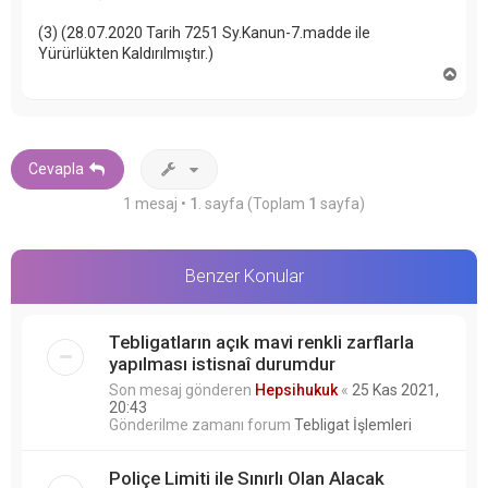
(3) (28.07.2020 Tarih 7251 Sy.Kanun-7.madde ile
Yürürlükten Kaldırılmıştır.)
B
a
ş
a
d
ö
Cevapla
n
1 mesaj •
1
. sayfa (Toplam
1
sayfa)
Benzer Konular
Tebligatların açık mavi renkli zarflarla
yapılması istisnaî durumdur
Son mesaj gönderen
Hepsihukuk
«
25 Kas 2021,
20:43
Gönderilme zamanı forum
Tebligat İşlemleri
Poliçe Limiti ile Sınırlı Olan Alacak