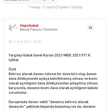
1 mesaj •
1
. sayfa (Toplam
1
sayfa)
Hepsihukuk
Alıntı
Mesaj Panosu Yöneticisi
11 Ara 2021, 00:00
Yargıtay Hukuk Genel Kurulu 2021/485E.2021/971 K.
İçtihat
Özet
Belirsiz alacak davası istisnai bir dava türü olup, bunun
dava dilekçesinde açıkça belirtilmemiş olması ve kısmi
olarak açıldığının dava dilekçesinden anlaşılmış olması
karşısında, davanın kısmi dava olarak açıldığının kabulü
zorunludur.
Duruşmada davacı vekili “davamız belirsiz alacak
davasıdır” şeklinde beyanda bulunmuş ise de; davanın