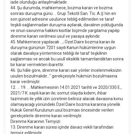
iade olunduğu anlaşılmaktadır.
44. Şu durumda, mahkemece, bozma kararı ve bozma
sonrası duruşma günü ... Grup Tekstil San. Tic. A.Ş.'nin en
son güncel adresine usulünce tebliğ edilmeden ve taraf
teşkili sağlanmadan duruşma açılarak, davalının yokluğunda
ve onun savunma hakkını kısıtlar biçimde yargılama yapılıp
direnme kararı verilmesi usul ve yasaya aykırıdır.
45. Mahkemece yapılacak ...; Özel Daire bozma kararı ile
duruşma gününün 7201 sayılı Kanun hükümlerine uygun
olarak davalıya yöntemince tebliği ile taraf teşkilinin
sağlanması ve ancak bu usulî eksiklik tamamlandıktan sonra
bir karar vermekten ibarettir.
46. Şu hâle göre, direnme kararı sair yönler incelenmeksizin
usulen bozulmalıdır…" gerekçesiyle hükmün bozulmasına
karar verilmiştir.
12. ... 19. ... Mahkemesinin 14.01.2021 tarihli ve 2020/330 E.,
2021/7 K. sayılı kararı ile; somut olayda kıdem, ihbar
tazminatı ile yıllık izin ücretinin belirsiz alacak davasına konu
olamayacağı yönündeki Özel Daire bozma kararına yönelik
Hukuk Genel Kurulunun usul bozması öncesinde verilen
gerekçelerle direnme kararı verilmiştir.
Direnme Kararının Temyizi:
13. Direnme kararı süresi içinde davacı vekili tarafından
temyiz edilmiştir.