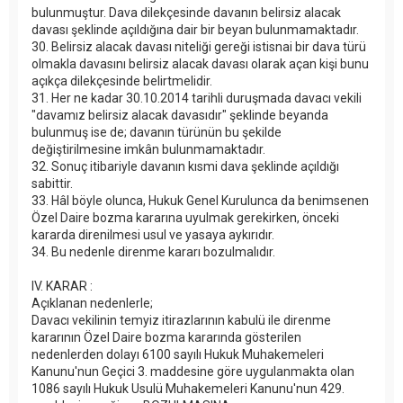
bulunmuştur. Dava dilekçesinde davanın belirsiz alacak
davası şeklinde açıldığına dair bir beyan bulunmamaktadır.
30. Belirsiz alacak davası niteliği gereği istisnai bir dava türü
olmakla davasını belirsiz alacak davası olarak açan kişi bunu
açıkça dilekçesinde belirtmelidir.
31. Her ne kadar 30.10.2014 tarihli duruşmada davacı vekili
"davamız belirsiz alacak davasıdır" şeklinde beyanda
bulunmuş ise de; davanın türünün bu şekilde
değiştirilmesine imkân bulunmamaktadır.
32. Sonuç itibariyle davanın kısmi dava şeklinde açıldığı
sabittir.
33. Hâl böyle olunca, Hukuk Genel Kurulunca da benimsenen
Özel Daire bozma kararına uyulmak gerekirken, önceki
kararda direnilmesi usul ve yasaya aykırıdır.
34. Bu nedenle direnme kararı bozulmalıdır.
IV. KARAR :
Açıklanan nedenlerle;
Davacı vekilinin temyiz itirazlarının kabulü ile direnme
kararının Özel Daire bozma kararında gösterilen
nedenlerden dolayı 6100 sayılı Hukuk Muhakemeleri
Kanunu'nun Geçici 3. maddesine göre uygulanmakta olan
1086 sayılı Hukuk Usulü Muhakemeleri Kanunu'nun 429.