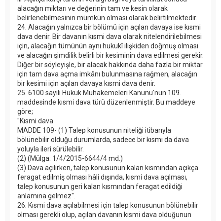
alacağın miktarı ve değerinin tam ve kesin olarak
belirlenebilmesinin mümkün olması olarak belirtilmektedir.
24. Alacağın yalnızca bir bölümü için açılan davaya ise kısmi
dava denir. Bir davanın kısmi dava olarak nitelendirilebilmesi
için, alacağın tümünün aynı hukukî ilişkiden doğmuş olması
ve alacağın şimdilik belirli bir kesiminin dava edilmesi gerekir.
Diğer bir söyleyişle, bir alacak hakkında daha fazla bir miktar
için tam dava açma imkânı bulunmasına rağmen, alacağın
bir kesimi için açılan davaya kısmi dava denir.
25. 6100 sayılı Hukuk Muhakemeleri Kanunu'nun 109.
maddesinde kısmi dava türü düzenlenmiştir. Bu maddeye
göre;
"Kısmi dava
MADDE 109- (1) Talep konusunun niteliği itibarıyla
bölünebilir olduğu durumlarda, sadece bir kısmı da dava
yoluyla ileri sürülebilir.
(2) (Mülga: 1/4/2015-6644/4 md.)
(3) Dava açılırken, talep konusunun kalan kısmından açıkça
feragat edilmiş olması hâli dışında, kısmi dava açılması,
talep konusunun geri kalan kısmından feragat edildiği
anlamına gelmez".
26. Kısmi dava açılabilmesi için talep konusunun bölünebilir
olması gerekli olup, açılan davanın kısmi dava olduğunun