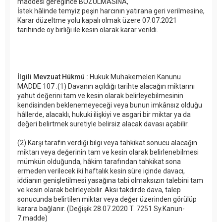
maddesi gereğince BOZULMASINA,
İstek hâlinde temyiz peşin harcının yatırana geri verilmesine,
Karar düzeltme yolu kapalı olmak üzere 07.07.2021
tarihinde oy birliği ile kesin olarak karar verildi.
İlgili Mevzuat Hükmü :
Hukuk Muhakemeleri Kanunu
MADDE 107 :(1) Davanın açıldığı tarihte alacağın miktarını
yahut değerini tam ve kesin olarak belirleyebilmesinin
kendisinden beklenemeyeceği veya bunun imkânsız olduğu
hâllerde, alacaklı, hukuki ilişkiyi ve asgari bir miktar ya da
değeri belirtmek suretiyle belirsiz alacak davası açabilir.
(2) Karşı tarafın verdiği bilgi veya tahkikat sonucu alacağın
miktarı veya değerinin tam ve kesin olarak belirlenebilmesi
mümkün olduğunda, hâkim tarafından tahkikat sona
ermeden verilecek iki haftalık kesin süre içinde davacı,
iddianın genişletilmesi yasağına tabi olmaksızın talebini tam
ve kesin olarak belirleyebilir. Aksi takdirde dava, talep
sonucunda belirtilen miktar veya değer üzerinden görülüp
karara bağlanır. (Değişik 28.07.2020 T. 7251 Sy.Kanun-
7.madde)