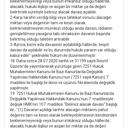
beklenemeyeceği veya bunun imkânsız olduğu hâllerde,
alacaklı, hukuki ilişkiyi ve asgari bir miktar ya da değeri
belirtmek suretiyle belirsiz alacak davası açabilir.
2-Karşı tarafın verdiği bilgi veya tahkikat sonucu alacağın
miktarı veya değerinin tam ve kesin olarak
belirlenebilmesinin mümkün olduğu anda davacı, iddianın
genişletilmesi yasağına tabi olmaksızın davanın başında
belirtmiş olduğu talebini artırabilir.
3-Ayrıca, kısmi eda davasının açılabildiği hâllerde, tespit
davası da açılabilir ve bu durumda hukuki yararın var olduğu
kabul edilir" şeklindeki hüküm ile düzenlenmiştir.
18. Daha sonra 28.07.2020 tarihli ve 31199 sayılı Resmî
Gazete'de yayımlanarak yürürlüğe giren 7251 Hukuk
Muhakemeleri Kanunu ile Bazı Kanunlarda Değişiklik
Yapılması Hakkındaki Kanunu'nun (7251 sayılı Kanun) 7.
maddesi ile başlığı ile ikinci ve üçüncü fıkralarında değişiklik
yapılmıştır.
19. 7251 Hukuk Muhakemeleri Kanunu ile Bazı Kanunlarda
Değişiklik Yapılması Hakkındaki Kanunu'nun 7. maddesiyle
değişik HMK'nın 107. maddesi "Belirsiz alacak davası" başlığı
ile ; "(1) Davanın açıldığı tarihte alacağın miktarını yahut
değerini tam ve kesin olarak belirleyebilmesinin kendisinden
beklenemeyeceği veya bunun imkânsız olduğu hâllerde,
alacaklı, hukuki ilişkiyi ve asgari bir miktar ya da değeri