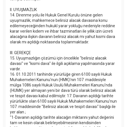
II. UYUŞMAZLIK
14. Direnme yolu ile Hukuk Genel Kurulu önüne gelen
uyuşmazlık; mahkemece belirsiz alacak davasına konu
edilemeyeceğinden hukukî yarar yokluğu nedeniyle reddine
karar verilen kıdem ve ihbar tazminatları ile yıllık izin ücreti
alacağına ilişkin davanın belirsiz alacak mı yahut kısmi dava
olarak mı açıldığı noktasında toplanmaktadır.
III. GEREKÇE
15. Uyuşmazlığın çözümü için öncelikle "belirsiz alacak
davası" ve "kısmi dava" ile ilgili açıklama yapılmasında yarar
vardır.
16. 01.10.2011 tarihinde yürürlüğe giren 6100 sayılı Hukuk
Muhakemeleri Kanunu'nun (HMK)'nın 107. maddesiyle
mülga 1086 sayılı Hukuk Usulü Muhakemeleri Kanunu'nda
(HUMK) yer almayan yeni bir dava türü olarak belirsiz alacak
ve tespit davası kabul edilmiştir. 17. Davanın açıldığı tarihte
yürürlükte olan 6100 sayılı Hukuk Muhakemeleri Kanunu'nun
107. maddesinde "Belirsiz alacak ve tespit davası" başlığı ile
yer alan ;
"1-Davanın açıldığı tarihte alacağın miktarını yahut değerini
tam ve kesin olarak belirleyebilmesinin kendisinden