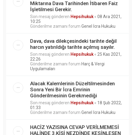
Miktarına Dava Tarihinden İtibaren Faiz
İşletilmesi Gerekir.
Son mesaj gönderen
Hepsihukuk
«
08 Ara 2021,
10:25
Gönderilme zamanı forum
Genel İcra Hukuku
Dava, dava dilekçesindeki tarihte değil
harcın yatırıldığı tarihte açılmış sayılır.
Son mesaj gönderen
Hepsihukuk
«
25 Kas 2021,
22:26
Gönderilme zamanı forum
Harç & Vergi
Uygulamaları
Alacak Kalemlerinin Düzeltilmesinden
Sonra Yeni Bir İcra Emrinin
Gönderilmesinin Gerekmediği
Son mesaj gönderen
Hepsihukuk
«
18 Şub 2022,
01:33
Gönderilme zamanı forum
Genel İcra Hukuku
HACİZ YAZISINA CEVAP VERİLMEMESİ
HALİNDE 3.KİŞİ NEZDİNDE KESİNLEŞEN