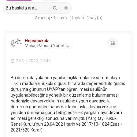
Ara
Gelişmiş arama
2 mesaj •
1
. sayfa (Toplam
1
sayfa)
Hepsihukuk
Alıntı
Mesaj Panosu Yöneticisi
25 Nis 2022, 23:45
Bu durumda yukarıda yapılan açıklamalar ile somut olaya
ilişkin maddi ve hukukî olgular bir arada değerlendirildiğinde;
duruşma gününün UYAP'tan öğrenilmesi usulünün
uygulanabileceğine yönelik bir düzenleme bulunmaması
nedeniyle davacı vekilinin usulüne uygun davetiye ile
duruşma gününden haberdar kabulüyle, davacı vekiline
yeniden duruşma günü tebliğ edilerek yargılamaya devam
edilmesi gerektiği sonucuna varılmıştır. (Yargıtay Hukuk
Genel Kurulu'nun 28.04.2021 tarih ve 2017/10-1824 Esas -
2021/520 Karar)