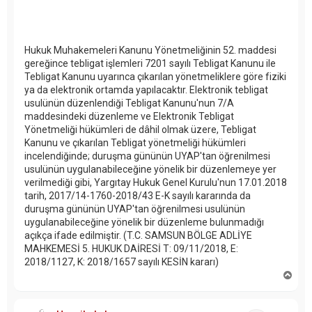
Hukuk Muhakemeleri Kanunu Yönetmeliğinin 52. maddesi
gereğince tebligat işlemleri 7201 sayılı Tebligat Kanunu ile
Tebligat Kanunu uyarınca çıkarılan yönetmeliklere göre fiziki
ya da elektronik ortamda yapılacaktır. Elektronik tebligat
usulünün düzenlendiği Tebligat Kanunu'nun 7/A
maddesindeki düzenleme ve Elektronik Tebligat
Yönetmeliği hükümleri de dâhil olmak üzere, Tebligat
Kanunu ve çıkarılan Tebligat yönetmeliği hükümleri
incelendiğinde; duruşma gününün UYAP'tan öğrenilmesi
usulünün uygulanabileceğine yönelik bir düzenlemeye yer
verilmediği gibi, Yargıtay Hukuk Genel Kurulu'nun 17.01.2018
tarih, 2017/14-1760-2018/43 E-K sayılı kararında da
duruşma gününün UYAP'tan öğrenilmesi usulünün
uygulanabileceğine yönelik bir düzenleme bulunmadığı
açıkça ifade edilmiştir. (T.C. SAMSUN BÖLGE ADLİYE
MAHKEMESİ 5. HUKUK DAİRESİ T: 09/11/2018, E:
2018/1127, K: 2018/1657 sayılı KESİN kararı)
B
a
ş
a