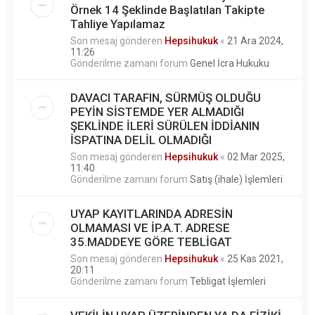
Örnek 14 Şeklinde Başlatılan Takipte
Tahliye Yapılamaz
Son mesaj gönderen
Hepsihukuk
«
21 Ara 2024,
11:26
Gönderilme zamanı forum
Genel İcra Hukuku
DAVACI TARAFIN, SÜRMÜŞ OLDUĞU
PEYİN SİSTEMDE YER ALMADIĞI
ŞEKLİNDE İLERİ SÜRÜLEN İDDİANIN
İSPATINA DELİL OLMADIĞI
Son mesaj gönderen
Hepsihukuk
«
02 Mar 2025,
11:40
Gönderilme zamanı forum
Satış (ihale) İşlemleri
UYAP KAYITLARINDA ADRESİN
OLMAMASI VE İP.A.T. ADRESE
35.MADDEYE GÖRE TEBLİGAT
Son mesaj gönderen
Hepsihukuk
«
25 Kas 2021,
20:11
Gönderilme zamanı forum
Tebligat İşlemleri