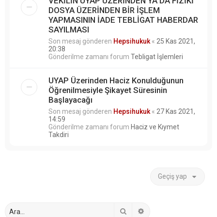
VEKİLİN UYAP ÜZERİNDEN YA DA FİZİKİ
DOSYA ÜZERİNDEN BİR İŞLEM
YAPMASININ İADE TEBLİGAT HABERDAR
SAYILMASI
Son mesaj gönderen
Hepsihukuk
«
25 Kas 2021,
20:38
Gönderilme zamanı forum
Tebligat İşlemleri
UYAP Üzerinden Haciz Konulduğunun
Öğrenilmesiyle Şikayet Süresinin
Başlayacağı
Son mesaj gönderen
Hepsihukuk
«
27 Kas 2021,
14:59
Gönderilme zamanı forum
Haciz ve Kıymet
Takdiri
Geçiş yap
Ara
Gelişmiş arama