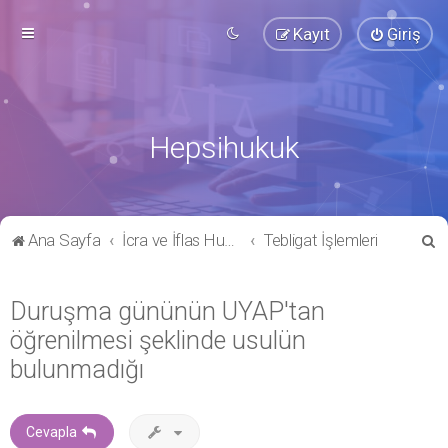
Kayıt
Giriş
Hepsihukuk
A
Ana Sayfa
İcra ve İflas Hukuku
Tebligat İşlemleri
r
a
Duruşma gününün UYAP'tan
öğrenilmesi şeklinde usulün
bulunmadığı
Cevapla