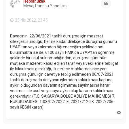
Hepsihukuk
d
Alıntı
Mesaj Panosu Yöneticisi
ö
n
25 Nis 2022, 23:45
Davacının, 22/06/2021 tarihli duruşma için mazeret
dilekçesi sunduğu, her ne kadar dilekçede duruşma gününü
UYAP'tan veya kalemden öğreneceğim şeklinde not
bulunmakta ise de, 6100 sayılı HMK'da UYAP'tan öğrenme
şeklinde bir usul bulunmadığından, duruşma gününün
mutlaka mazereti kabul edilen taraf veya vekillerine tebligat
ile bildirilmesi gerektiği, ilk derece mahkemesince yeni
duruşma günü için davetiye tebliğ edilmeden 06/07/2021
tarihli duruşmada dosyanın işlemden kaldırılması kanuna
aykırı olduğundan davanın açılmamış sayılmasına karar
verilmesi de usul ve yasaya aykırı olup kararın kaldırılması
gerekmiştir. (T.C. SAKARYA BÖLGE ADLİYE MAHKEMESİ 7.
HUKUK DAİRESİ T:03/02/2022, E: 2021/2120 K: 2022/206
sayılı KESİN kararı)
B
a
ş
a