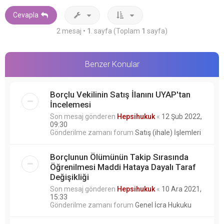
d
ö
Cevapla
n
2 mesaj •
1
. sayfa (Toplam
1
sayfa)
Benzer Konular
Borçlu Vekilinin Satış İlanını UYAP'tan
İncelemesi
Son mesaj gönderen
Hepsihukuk
«
12 Şub 2022,
09:30
Gönderilme zamanı forum
Satış (ihale) İşlemleri
Borçlunun Ölümünün Takip Sırasında
Öğrenilmesi Maddi Hataya Dayalı Taraf
Değişikliği
Son mesaj gönderen
Hepsihukuk
«
10 Ara 2021,
15:33
Gönderilme zamanı forum
Genel İcra Hukuku