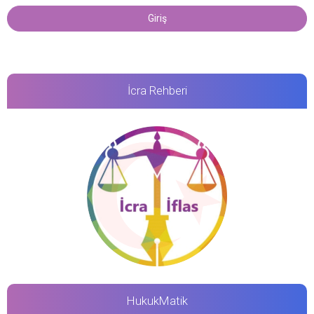
İcra Rehberi
HukukMatik