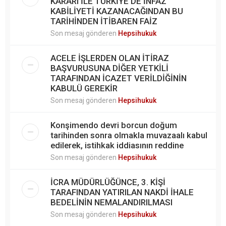
KARARI İLE TÜRKİYE'DE İNFAZ
KABİLİYETİ KAZANACAĞINDAN BU
TARİHİNDEN İTİBAREN FAİZ
Son mesaj gönderen
Hepsihukuk
ACELE İŞLERDEN OLAN İTİRAZ
BAŞVURUSUNA DİĞER YETKİLİ
TARAFINDAN İCAZET VERİLDİĞİNİN
KABULÜ GEREKİR
Son mesaj gönderen
Hepsihukuk
Konşimendo devri borcun doğum
tarihinden sonra olmakla muvazaalı kabul
edilerek, istihkak iddiasının reddine
Son mesaj gönderen
Hepsihukuk
İCRA MÜDÜRLÜĞÜNCE, 3. KİŞİ
TARAFINDAN YATIRILAN NAKDİ İHALE
BEDELİNİN NEMALANDIRILMASI
Son mesaj gönderen
Hepsihukuk