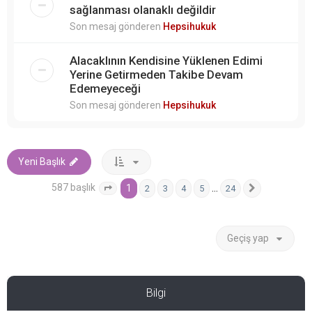
sağlanması olanaklı değildir
Son mesaj gönderen
Hepsihukuk
Alacaklının Kendisine Yüklenen Edimi
Yerine Getirmeden Takibe Devam
Edemeyeceği
Son mesaj gönderen
Hepsihukuk
Yeni Başlık
587 başlık
1
…
2
3
4
5
24
1
. sayfa (Toplam
24
sayfa)
Sonraki
Geçiş yap
Bilgi