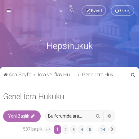
Kayıt
Giriş
Hepsihukuk
A
Ana Sayfa
İcra ve İflas Hukuku
Genel İcra Hukuku
r
a
Genel İcra Hukuku
Ara
Gelişmiş ara
Yeni Başlık
587 başlık
1
…
2
3
4
5
24
1
. sayfa (Toplam
24
sayfa)
Sonraki